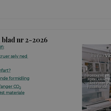
 blad nr 2-2026
f)
:
kruer selv ned
mfart?
nde formidling
fanger CO
2
øst materiale