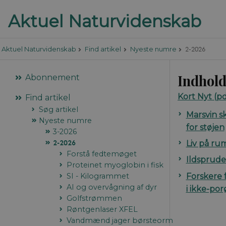
2-2026
Aktuel Naturvidenskab
Find artikel
Nyeste numre
Indhold
Abonnement
Kort Nyt
(pd
Find artikel
Søg artikel
Marsvin s
Nyeste numre
for støjen
3-2026
2-2026
Liv på ru
Forstå fedtemøget
Ildsprude
Proteinet myoglobin i fisk
Forskere 
SI - Kilogrammet
AI og overvågning af dyr
i ikke-por
Golfstrømmen
Røntgenlaser XFEL
Vandmænd jager børsteorm