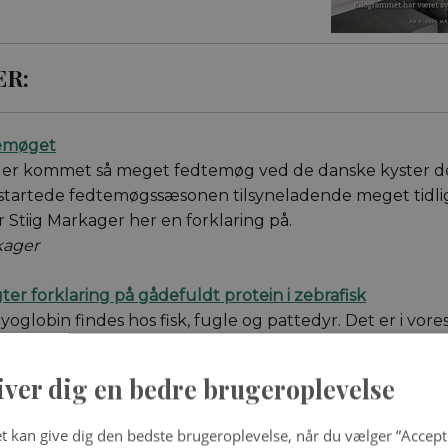
ER:
temøget
der kommet så meget fedtemøg ved de danske kyster d
startede fedtemøgssæsonen tilsyneladende meget tidligt
r Stiig Markager her en forklaring på.
kager
ter forklaring på gådefuldt protein i zebrafisk
oglobin findes hos fisk, fugle og pattedyr. Det er i vor
jerte, men forskerne aner ikke, hvilken rolle det spiller. 
Angela Fago med sin gruppe måske endelig fundet en g
iver dig en bedre brugeroplevelse
yhne Knudsen
t kan give dig den bedste brugeroplevelse, når du vælger ”Accepte