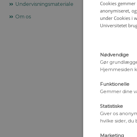
Vandmænd j
Cookies gemmer o
Undervisningsmateriale
På varme so
anonymiseret, og 
Om os
under Cookies i w
havbunden f
Universitetet bru
fisk. Men o
Af Birgitte 
AI og drone
Hvordan kan
Nødvendige
forstyrre d
Gør grundlægge
intelligens
Hjemmesiden ka
Af Katrine M
Jensen og 
Funktionelle
Gemmer dine valg
Golfstrømme
Hvis Golfst
Statistiske
Visse oceano
Giver os anonym
få år. I den
hvilke sider, du
usandsynlig
Af Tine Ra
Marketing