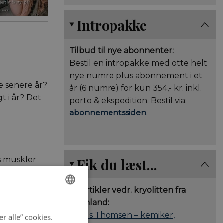
Intropakke
Tilbud til nye abonnenter:
Bestil en intropakke med otte helt
nye numre plus abonnement i et
e senere år?
år (6 numre) for kun 354,- kr. inkl.
 i år? Det
porto & ekspedition. Bestil via:
abonnementssiden
.
es muskler
Fik du læst...
Nu har
od
To artikler vedr. kryolitten fra
Grønland:
ENGLISH
Julius Thomsen – kemiker,
r alle” cookies.
DANISH