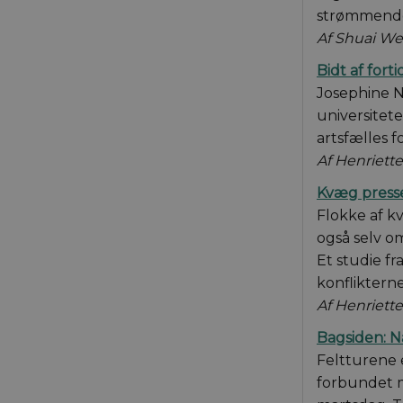
strømmend
CookieScriptConse
Af Shuai We
Bidt af fort
fe_typo_user
Josephine Ni
universitet
artsfælles f
Af Henriett
Kvæg press
Flokke af kv
__cf_bm
også selv o
Et studie f
konfliktern
Af Henriett
Navn
Navn
Bagsiden: N
__Secure-YNID
__Secure-typo3non
Navn
/ Domæn
Feltturene 
__Secure-typo3no
nmstat
Siteimpr
forbundet m
.aktuelna
YSC
__Secure-typo3no