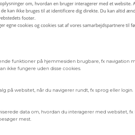
ager børsteorm
plysninger om, hvordan en bruger interagerer med et website. Al
mmernætter, når fuldmånen lyser, stiger børsteorm op 
de kan ikke bruges til at identificere dig direkte. Du kan altid æn
ebstedets footer.
or at gyde. Færden kan være farefuld, for i vandet ven
ger egne cookies og cookies sat af vores samarbejdspartnere til f
gså sultne vandmænd har biologer nu påvist for første g
Svennevig
r: En ny æra for overvågning af nattens rovdyr
 vi opnå viden om ræves og grævlingers natlige adfærd
em? Svaret er droner med termiske kameraer samt kunst
nde funktioner på hjemmesiden brugbare, fx navigation 
, der omsætter optagelserne til kvantitative data om dyr
n ikke fungere uden disse cookies.
øller-Lassesen, Silje Marquardsen Lund, Cino Pertoldi, L
Sussie Pagh
 på websitet, når du navigerer rundt, fx sprog eller login.
n og Europas fremtidige klima
rømmen stopper, vil temperaturerne i Nordvesteuropa fal
grafiske modeller foreslår, at dette vil kunne ske inden
iserede data om, hvordan du interagerer med websitet, fx 
ne artikel argumenterer vi for, at en sådan udvikling er h
 besøger mest.
.
smussen og Erik Thomsen