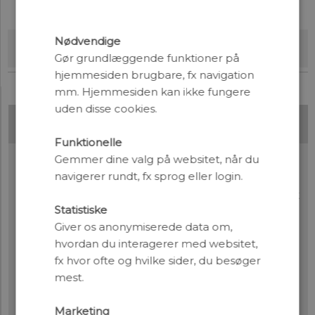
Nødvendige
Bestil tilbud for nye abonnenter
Gør grundlæggende funktioner på
hjemmesiden brugbare, fx navigation
mm. Hjemmesiden kan ikke fungere
uden disse cookies.
Abonnementsservice
Funktionelle
Gemmer dine valg på websitet, når du
Har du spørgsmål vedrørende et nyt
navigerer rundt, fx sprog eller login.
abonnement eller dit nuværende abonnement?
Så kontakt abonnementservice, som træffes bedst
Statistiske
mandag til fredag fra klokken 9:00 til 16:00.
Giver os anonymiserede data om,
Telefon:
30 36 06 62
/
87 15 20 94
hvordan du interagerer med websitet,
E-mail:
abo@aktuelnaturvidenskab.dk
fx hvor ofte og hvilke sider, du besøger
mest.
Her kan du også give besked om ændring af
adresse og e-mail m.m.
Marketing