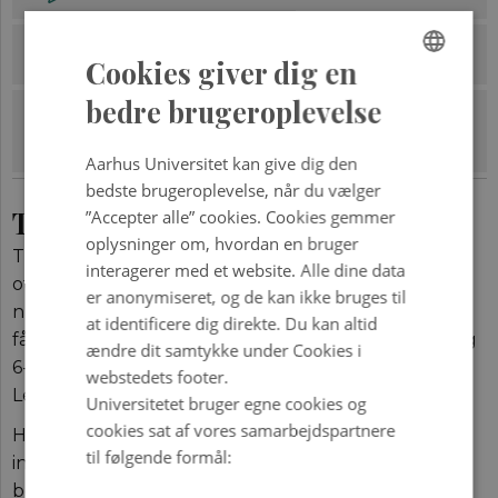
Bestil en gymnasiepakke (tilbud)
Cookies giver dig en
ENGLISH
bedre brugeroplevelse
Bestil medarbejderabonnement på
DANISH
et Universitet
Aarhus Universitet kan give dig den
bedste brugeroplevelse, når du vælger
Tilbud til nye abonnenter
”Accepter alle” cookies. Cookies gemmer
oplysninger om, hvordan en bruger
Tilbud til nye abonnenter: Bestil en intropakke med
interagerer med et website. Alle dine data
otte helt nye numre plus abonnement i et år (6
er anonymiseret, og de kan ikke bruges til
numre) for kun 354 kr. inkl. porto & ekspedition. Du
at identificere dig direkte. Du kan altid
får tilsendt numrene: 1, 2 og 3-2026; samt 2, 3, 4, 5 og
ændre dit samtykke under Cookies i
6-2025 som det første.
webstedets footer.
Leveringstid: op til en uge.
Universitetet bruger egne cookies og
cookies sat af vores samarbejdspartnere
Hvis du bestiller som gave, kan vi evt. sende
til følgende formål:
intropakken til en anden adresse. Noter det i
bemærkningsfeltet.