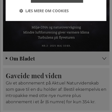
LÆS MERE OM COOKIES
Nødvendige
Statistiske
Marketing
Uklassificerede
Nødvendige cookies hjælper med at gøre
hjemmesiden brugbar ved at aktivere nogle
grundlæggende funktioner som navigation mm.
Om Bladet
Hjemmesiden kan ikke fungerer uden disse cookies.
Navn
/ Domæne
Udløb
Bes
Gaveide med viden
CookieScriptConsent
1 år
Den
CookieScript
Coo
aktuelnaturvidenskab.dk
til
Giv et abonnement på Aktuel Naturvidenskab
sam
er 
som gave til en du holder af: Bestil eksempelvis en
Scr
intropakke med otte nye numre plus
fun
abonnement i et år (6 numre) for kun 354 kr.
fe_typo_user
Session
Det
Typo3 Association
Typ
aktuelnaturvidenskab.dk
web