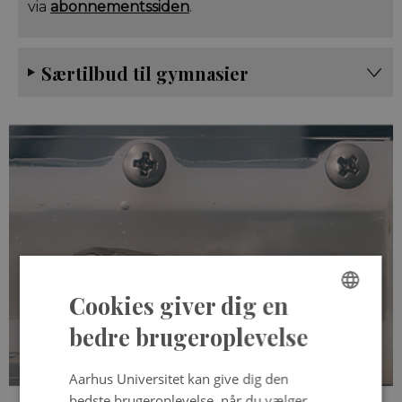
via
abonnementssiden
.
Særtilbud til gymnasier
Cookies giver dig en
ENGLISH
bedre brugeroplevelse
Om proteinet myoglobin
DANISH
Aarhus Universitet kan give dig den
bedste brugeroplevelse, når du vælger