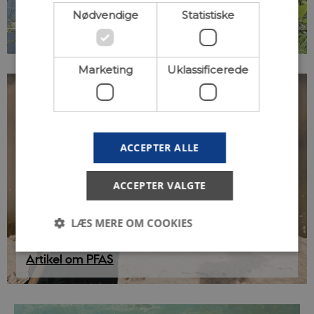
Miljø-DNA og
Nødvendige
Statistiske
naturovervågning
Marketing
Uklassificerede
ACCEPTER ALLE
ACCEPTER VALGTE
LÆS MERE OM COOKIES
Problematiske fluorstoffer overalt
Artikel om PFAS
Nødvendige
Statistiske
Marketing
Uklassificerede