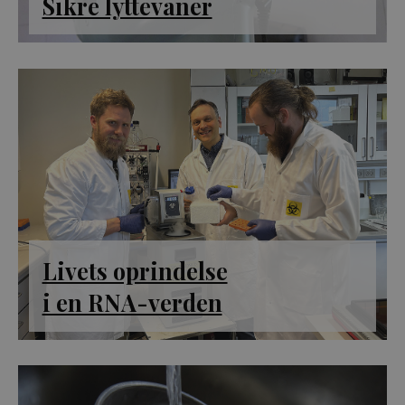
Sikre lyttevaner
indlejrede vide
__Secure-
.youtube.com
5
YouTube bruge
ROLLOUT_TOKEN
måneder
denne cookie ti
4 uger
lancere nye
funktioner og 
den tilhørende
effekt, når andr
eksisterende
cookies og
identifikatorer 
kan bruges til
samme formål.
VISITOR_INFO1_LIVE
5
Denne cookie
Google LLC
måneder
indstilles af Y
.youtube.com
4 uger
for at holde sty
brugerpræferen
for Youtube-
videoer, der er
Livets oprindelse
indlejret i
websteder; den
også afgøre, o
i en RNA-verden
webstedsbesø
bruger den nye 
gamle version a
Youtube-
grænsefladen.