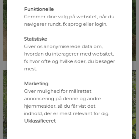
Funktionelle
Gemmer dine valg på websitet, når du
navigerer rundt, fx sprog eller login.
Ulven i Danmark
Statistiske
- hvad ved vi om den?
Giver os anonymiserede data om,
hvordan du interagerer med websitet,
fx hvor ofte og hvilke sider, du besøger
mest.
Marketing
Giver mulighed for målrettet
annoncering på denne og andre
hjemmesider, så du får vist det
indhold, der er mest relevant for dig.
Uklassificeret