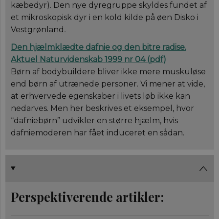
brugerpræferen
kæbedyr). Den nye dyregruppe skyldes fundet af
for Youtube-
videoer, der er
et mikroskopisk dyr i en kold kilde på øen Disko i
indlejret i
Vestgrønland
.
websteder; den
også afgøre, o
webstedsbesø
Den hjælmklædte dafnie og den bitre radise.
bruger den nye 
gamle version a
Aktuel Naturvidenskab 1999 nr 04 (
pdf
)
Youtube-
grænsefladen.
Børn af bodybuildere bliver ikke mere muskuløse
end børn af utrænede personer. Vi mener at vide,
at erhvervede egenskaber i livets løb ikke kan
nedarves. Men her beskrives et eksempel, hvor
“dafniebørn” udvikler en større hjælm, hvis
dafniemoderen har fået induceret en sådan.
Perspektiverende artikler: