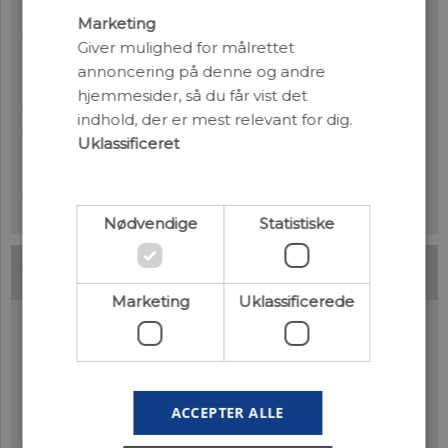
kommet øget fokus på de uheldige
Marketing
følgevirkninger af den ekstremt høje produktion
Giver mulighed for målrettet
og den intense avl..
annoncering på denne og andre
hjemmesider, så du får vist det
Bananfluer og stress - evolution i ugunstige
indhold, der er mest relevant for dig.
miljøer.
Aktuel Naturvidenskab 2001 nr 01 (
pdf
)
Uklassificeret
Hvordan tilpasser arter sig ugunstige miljøer?
Studier af bananfluer kaster nyt lys over denne
fundamentale proces i naturen?
Nødvendige
Statistiske
Marketing
Uklassificerede
Forskning med evolution i
centrum
:
ACCEPTER ALLE
Hvorfor lægger fisk små æg? nr 5-2014