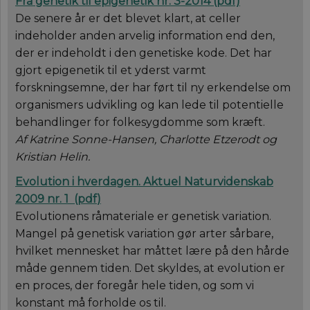
Fra genetik til epigenetik nr. 3-2014 (pdf)
De senere år er det blevet klart, at celler
indeholder anden arvelig information end den,
der er indeholdt i den genetiske kode. Det har
gjort epigenetik til et yderst varmt
forskningsemne, der har ført til ny erkendelse om
organismers udvikling og kan lede til potentielle
behandlinger for folkesygdomme som kræft.
Af Katrine Sonne-Hansen, Charlotte Etzerodt og
Kristian Helin.
Evolution i hverdagen.
Aktuel Naturvidenskab
2009 nr. 1
(
pdf
)
Evolutionens råmateriale er genetisk variation.
Mangel på genetisk variation gør arter sårbare,
hvilket mennesket har måttet lære på den hårde
måde gennem tiden. Det skyldes, at evolution er
en proces, der foregår hele tiden, og som vi
konstant må forholde os til.