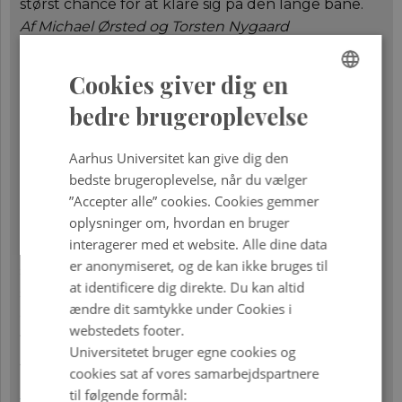
størst chance for at klare sig på den lange bane.
Af Michael Ørsted og Torsten Nygaard
Flaskehalse - når genetisk variation går tabt - 4-
Cookies giver dig en
2017
Hvor mange individer af en given art skal der
ENGLISH
bedre brugeroplevelse
egentlig til for, at en population kan opretholde
DANISH
en tilstrækkelig genetisk variation i det lange løb?
Aarhus Universitet kan give dig den
Af Mads Fristrup Schou og Jesper Bechsgaard
bedste brugeroplevelse, når du vælger
”Accepter alle” cookies. Cookies gemmer
Lækre lopper scorer bedst - 3-2014
oplysninger om, hvordan en bruger
Betydningen af seksuel selektion for mikroskopisk
interagerer med et website. Alle dine data
dyreplankton har hidtil været upåagtet. Men
er anonymiseret, og de kan ikke bruges til
seksuel selektion kan være så kraftig, at en meget
at identificere dig direkte. Du kan altid
stor del af planktondyrene forbliver ubefrugtede
ændre dit samtykke under Cookies i
og således ikke bidrager til produktionen af
webstedets footer.
fiskeføde i havet.
Universitetet bruger egne cookies og
Af Thomas Kiørboe og Mie Hylstofte Sichlau
cookies sat af vores samarbejdspartnere
Migration og miljøforandringer.
Aktuel
til følgende formål: