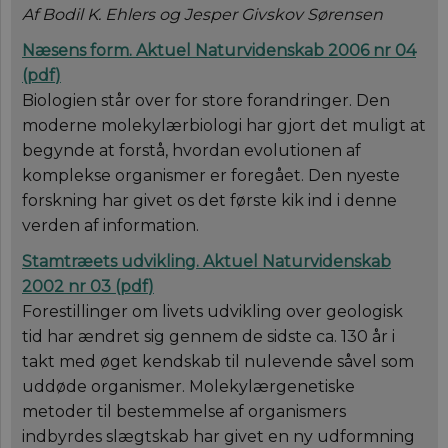
Af Bodil K. Ehlers og Jesper Givskov Sørensen
Næsens form.
Aktuel Naturvidenskab 2006 nr 04
(
pdf
)
Biologien står over for store forandringer. Den
moderne molekylærbiologi har gjort det muligt at
begynde at forstå, hvordan evolutionen af
komplekse organismer er foregået. Den nyeste
forskning har givet os det første kik ind i denne
verden af information.
Stamtræets udvikling.
Aktuel Naturvidenskab
2002 nr 03 (
pdf
)
Forestillinger om livets udvikling over geologisk
tid har ændret sig gennem de sidste ca. 130 år i
takt med øget kendskab til nulevende såvel som
uddøde organismer. Molekylærgenetiske
metoder til bestemmelse af organismers
indbyrdes slægtskab har givet en ny udformning