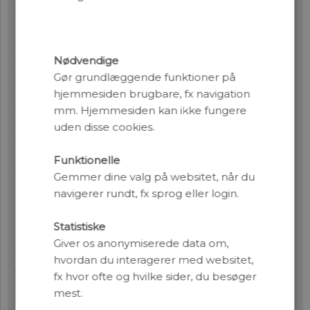
Naturvidenskab nr. 2/2007 (
pdf
)
I en verden i forandring kan evnen til at sprede sig
være afgørende for arternes overlevelse. Denne
Nødvendige
evolutionære pointe er aktuel set i lyset af
Gør grundlæggende funktioner på
stigende temperaturer i verden
hjemmesiden brugbare, fx navigation
Moderne bevaringsbiologi – nye opgaver og nye
mm. Hjemmesiden kan ikke fungere
muligheder i DNA-tidsalderen.
Aktuel
uden disse cookies.
Naturvidenskab 2006 nr 06 (
pdf
)
Bevaring af verdens dyr og planter er noget, der
Funktionelle
optager mange mennesker. De seneste år har
Gemmer dine valg på websitet, når du
bevaringsarbejdet skiftet karakter og foregår i
navigerer rundt, fx sprog eller login.
højere og højere grad bag computerskærme og i
laboratorier frem for i felten.
Statistiske
Giver os anonymiserede data om,
Indavl og miljøstress – fra bananfluer til husdyr.
hvordan du interagerer med websitet,
Aktuel Naturvidenskab 2003 nr 05. (
pdf
)
fx hvor ofte og hvilke sider, du besøger
Siden 2. verdenskrig er produktionsniveauet hos
mest.
husdyr i Danmark mangedoblet. Der er nu