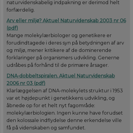
naturvidenskabelig indpakning er derimod helt
forfærdelig.
Arv eller miljø?
Aktuel Naturvidenskab 2003 nr 06
(
pdf
)
Mange molekylærbiologer og genetikere er
forudindtagede i deres syn på betydningen af arv
og miljø, mener kritikere af de dominerende
forklaringer på organismers udvikling. Generne
udråbes på forhånd til de primære årsager.
DNA-dobbeltspiralen.
Aktuel Naturvidenskab
2006 nr 03
(
pdf
)
Klarlæggelsen af DNA-molekylets struktur i 1953
var et højdepunkt i genetikkens udvikling, og
åbnede op for et helt nyt fagområde:
molekylærbiologien. Ingen kunne have forudset
den kolossale indflydelse denne erkendelse ville
få på videnskaben og samfundet.