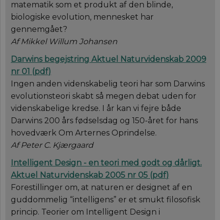
matematik som et produkt af den blinde,
biologiske evolution, mennesket har
gennemgået?
Af Mikkel Willum Johansen
Darwins begejstring
Aktuel Naturvidenskab 2009
nr 01
(
pdf
)
Ingen anden videnskabelig teori har som Darwins
evolutionsteori skabt så megen debat uden for
videnskabelige kredse. I år kan vi fejre både
Darwins 200 års fødselsdag og 150-året for hans
hovedværk Om Arternes Oprindelse.
Af Peter C. Kjærgaard
Intelligent Design - en teori med godt og dårligt.
Aktuel Naturvidenskab 2005 nr 05
(
pdf
)
Forestillinger om, at naturen er designet af en
guddommelig “intelligens” er et smukt filosofisk
princip. Teorier om Intelligent Design i