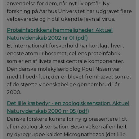
anvendelse for dem, når nyt liv opstår. Ny
__Secure-YNID
__Secure-
.youtube.com
5
aktuelnaturvidenskab.
Dette er en
Navn
/ Domæne
Udløb
Beskrivelse
forskning på Aarhus Universitet har udgravet flere
typo3nonce_Qo2uwGSpljjSaKhtzvJuIA
måneder
sikkerhedsorien
4 uger
cookie, der sæt
velbevarede og hidtil ukendte levn af virus
.
nmstat
1 år 1
Denne cookie
Siteimprove A/S
YouTube. Den
__Secure-
aktuelnaturvidenskab.
måned
indstilles af
.aktuelnaturvidenskab.dk
beskytter
typo3nonce_eIBI8r5WxlSyZCHbm3ymLQ
SiteImprove. Det
Proteinfabrikkens hemmeligheder.
Aktuel
loginprocesser 
registrerer statistis
sikrer sikker
__Secure-
aktuelnaturvidenskab.
data om besøgend
Naturvidenskab 2002 nr 01 (
pdf
)
brugeradgang.
typo3nonce_neMQg8rH1wTkMuCTvDLVtg
adfærd på
webstedet. Bruges t
Et internationalt forskerhold har kortlagt hvert
YSC
Session
Denne cookie
Google LLC
__Secure-
aktuelnaturvidenskab.
intern analyse af
indstilles af
eneste atom i ribosomet, cellens proteinfabrik,
.youtube.com
typo3nonce_M4XdBoB8fUI9A4vpzrXShg
webstedsoperatøre
YouTube til at 
som er en af livets mest centrale komponenter.
visninger af
indlejrede vide
Den danske molekylærbiolog Poul Nissen var
__Secure-
.youtube.com
5
YouTube bruge
med til bedriften, der er blevet fremhævet som et
ROLLOUT_TOKEN
måneder
denne cookie ti
4 uger
lancere nye
af de største videnskabelige gennembrud i år
funktioner og 
2000.
den tilhørende
effekt, når andr
eksisterende
Det lille kæbedyr - en zoologisk sensation.
Aktuel
cookies og
identifikatorer 
Naturvidenskab 2000 nr 05
(
pdf
)
kan bruges til
samme formål.
Danske forskere kunne for nylig præsentere lidt
af en zoologisk sensation: Beskrivelsen af en helt
VISITOR_INFO1_LIVE
5
Denne cookie
Google LLC
måneder
indstilles af Y
.youtube.com
ny dyregruppe kaldet Micrognathozoa (det lille
4 uger
for at holde sty