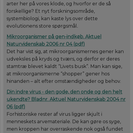
Typ
aktuelnaturvidenskab.dk
arter her på vores klode, og hvorfor er de så
web
Det
forskellige? Et nyt forskningsområde,
bru
systembiologi, kan kaste lys over dette
for
gem
evolutionens store spørgsmål
.
men
mul
det
Mikroorganismer på gen-indkøb.
Aktuel
ind
sel
Naturvidenskab 2006 nr 04 (
pdf
)
af 
Det har vist sig, at mikroorganismernes gener kan
de 
inds
udveksles på kryds og tværs, og derfor er deres
slu
bro
stamtræ blevet kaldt “Livets busk”. Man kan sige,
ind
ide
at mikroorganismerne “shopper” gener hos
nog
hinanden – alt efter omstændigheder og behov.
__cf_bm
29
Den
Cloudflare Inc.
minutter
ske
.vimeo.com
Din indre virus - den gode, den onde og den helt
59
bot
sekunder
hje
ukendte?
Bladnr. Aktuel Naturvidenskab 2004 nr
gyl
af 
06
(
pdf
)
Forhistoriske rester af virus ligger skjult i
menneskets arvemateriale. De kan gøre os syge,
men kroppen har overraskende nok også fundet
Navn
Navn
/ Domæne
Udløb
/ Domæne
Beskrivelse