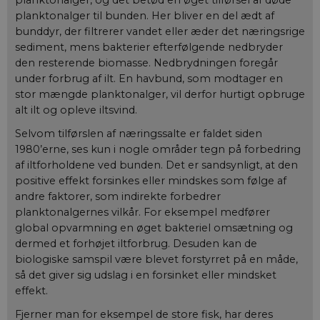
planktonalger, og det betød en øget tilførsel af døde
planktonalger til bunden. Her bliver en del ædt af
bunddyr, der filtrerer vandet eller æder det næringsrige
sediment, mens bakterier efterfølgende nedbryder
den resterende biomasse. Nedbrydningen foregår
under forbrug af ilt. En havbund, som modtager en
stor mængde planktonalger, vil derfor hurtigt opbruge
alt ilt og opleve iltsvind.
Selvom tilførslen af næringssalte er faldet siden
1980’erne, ses kun i nogle områder tegn på forbedring
af iltforholdene ved bunden. Det er sandsynligt, at den
positive effekt forsinkes eller mindskes som følge af
andre faktorer, som indirekte forbedrer
planktonalgernes vilkår. For eksempel medfører
global opvarmning en øget bakteriel omsætning og
dermed et forhøjet iltforbrug. Desuden kan de
biologiske samspil være blevet forstyrret på en måde,
så det giver sig udslag i en forsinket eller mindsket
effekt.
Fjerner man for eksempel de store fisk, har deres