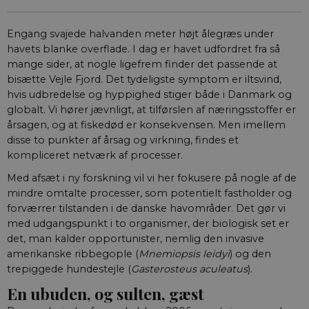
Engang svajede halvanden meter højt ålegræs under
havets blanke overflade. I dag er havet udfordret fra så
mange sider, at nogle ligefrem finder det passende at
bisætte Vejle Fjord. Det tydeligste symptom er iltsvind,
hvis udbredelse og hyppighed stiger både i Danmark og
globalt. Vi hører jævnligt, at tilførslen af næringsstoffer er
årsagen, og at fiskedød er konsekvensen. Men imellem
disse to punkter af årsag og virkning, findes et
kompliceret netværk af processer.
Med afsæt i ny forskning vil vi her fokusere på nogle af de
mindre omtalte processer, som potentielt fastholder og
forværrer tilstanden i de danske hav­områder. Det gør vi
med udgangspunkt i to organismer, der biologisk set er
det, man kalder opportunister, nemlig den invasive
amerikanske ribbegople (
Mnemiopsis leidyi
) og den
trepiggede hundestejle (
Gasterosteus aculeatus
).
En ubuden, og sulten, gæst