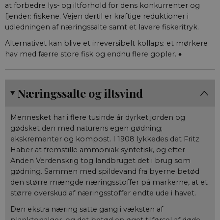
at forbedre lys- og iltforhold for dens konkurrenter og
__Secure-
.youtube.com
5
YouTube bruge
fjender: fiskene. Vejen dertil er kraftige reduktioner i
ROLLOUT_TOKEN
måneder
denne cookie ti
4 uger
lancere nye
udledningen af næringssalte samt et lavere fiskeritryk.
funktioner og 
den tilhørende
Alternativet kan blive et irreversibelt kollaps: et mørkere
effekt, når and
eksisterende
hav med færre store fisk og endnu flere gopler. ♦
cookies og
identifikatorer
kan bruges til
samme formål.
Næringssalte og iltsvind
VISITOR_INFO1_LIVE
5
Denne cookie
Google LLC
måneder
indstilles af Y
.youtube.com
4 uger
for at holde st
brugerpræfere
Mennesket har i flere tusinde år dyrket jorden og
for Youtube-
videoer, der er
gødsket den med naturens egen gødning;
indlejret i
ekskrementer og kompost. I 1908 lykkedes det Fritz
websteder; de
også afgøre, o
Haber at fremstille ammoniak syntetisk, og efter
webstedsbesø
Anden Verdenskrig tog landbruget det i brug som
bruger den nye
gamle version 
gødning. Sammen med spildevand fra byerne betød
Youtube-
den større mængde næringsstoffer på markerne, at et
grænsefladen.
større overskud af næringsstoffer endte ude i havet.
Den ekstra næring satte gang i væksten af