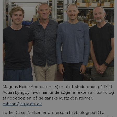
Magnus Heide Andreasen (tv) er ph.d.-studerende på DTU
Aqua i Lyngby, hvor han undersøger effekten af iltsvind og
af ribbegoplen på de danske kystøkosystemer.
mhean@aqua.dtu.dk
Torkel Gissel Nielsen er professor i havbiologi på DTU