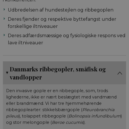
Udbredelsen af hundestejlen og ribbegoplen
Deres fjender og respektive byttefangst under
forskellige iltniveauer
Deres adfærdsmæssige og fysiologiske respons ved
lave iltniveauer
Danmarks ribbegopler, småfisk og
vandlopper
Den invasive gople er en ribbegople, som, trods
lighederne, ikke er nært beslægtet med vandmænd
eller brandmænd. Vi har tre hjemmehørende
ribbegoplearter: stikkelsbærgople (
Pleurobranchia
pileus
), tolappet ribbegople (
Bolinopsis infundibulum
)
og stor melongople (
Beroe cucumis
).