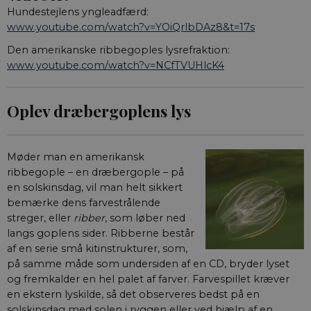
Hundestejlens yngleadfærd:
www.youtube.com/watch?v=YOiQrlbDAz8&t=17s
Den amerikanske ribbegoples lysrefraktion:
www.youtube.com/watch?v=NCfTVUHlcK4
Oplev dræbergoplens lys
Møder man en amerikansk
ribbegople – en dræbergople – på
en solskinsdag, vil man helt sikkert
bemærke dens farvestrålende
streger, eller
ribber
, som løber ned
langs goplens sider. Ribberne består
af en serie små kitinstrukturer, som,
på samme måde som undersiden af en CD, bryder lyset
og fremkalder en hel palet af farver. Farvespillet kræver
en ekstern lyskilde, så det observeres bedst på en
solskinsdag med solen i ryggen eller ved hjælp af en