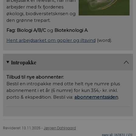
arbejdsark er relevant, når man
arbejder med fx fjordenes
økologi, biodiversitetskrisen og
den grønne trepart.
Fag:
Biologi A/B/C
og
Bioteknologi A
.
Hent arbejdsarket om gopler og iltsvind
(word).
Intropakke
Tilbud til nye abonnenter:
Bestil en intropakke med otte helt nye numre plus
abonnement i et år (6 numre) for kun 354,- kr. inkl.
porto & ekspedition. Bestil via:
abonnementssiden
.
Revideret 13.11.2025
-
Jørgen Dahlgaard
163831 / i31