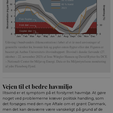
Nødvendige cookies hjælper med at gøre hjemmesiden
brugbar ved at aktivere nogle grundlæggende funktioner som
navigation mm. Hjemmesiden kan ikke fungerer uden disse
cookies.
Navn
/ Domæne
Udløb
Be
CookieScriptConsent
1 år
De
CookieScript
Co
aktuelnaturvidenskab.dk
ti
sa
Udsving i bundvandets iltkoncentration i løbet af et år med anvisninger af
er
generelle værdier for, hvornår fisk og gopler enten flygter eller dør. Figuren er
Sc
baseret på Aarhus Universitets iltsvindrapport: Iltsvind i danske farvande (27.
fun
oktober – 22. november 2023) af Jens Würgler Hansen og David Rytter fra DCE
fe_typo_user
Session
Det
Typo3 Association
– Nationalt Center for Miljø og Energi. Data er fra Miljøstyrelsens monitering
Ty
aktuelnaturvidenskab.dk
af ydre Flensborg Fjord.
we
De
br
for
ge
me
Vejen til et bedre havmiljø
mu
de
Iltsvind er et symptom på et forstyrret havmiljø. At gøre
ind
se
noget ved problemerne kræver politisk handling, som
af
det forsøges med den nye Aftale om et grønt Danmark,
de 
ind
men det kan desværre være vanskeligt på grund af de
sl