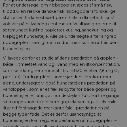
For at undersøge, om ribbegoplen ædes af små fisk,
tilbød vi en række danske fisk ribbegopler i forskellige
størrelser; fra larvestadiet på en halv millimeter til små
voksne på halvanden centimeter. Vi tilbød goplerne til
sortmundet kutling, toplettet kutling, sandkutling og
trepigget hundestejle. Alle de undersøgte arter angreb
ribbe­goplen, særligt de mindre, men kun én art åd dem:
hundestejlen.
Vi lavede derfor et studie af dens prædation på goplen –
både i iltmættet vand og i vand med en iltkoncentration,
som kendetegner moderat iltsvind (30 % eller 2,8 mg O
2
per liter). Fordi goplens larver sjældent forekommer
alene, undersøgte vi også hundestejlens prædation på
vandlopper, som er et fælles bytte for både gopler og
hundestejler. Vi fandt, at hundestejlen åd cirka fire gange
så mange vandlopper som goplelarver, og at selv mildt
iltsvind forårsagede markante fald i prædationen på
begge typer føde. Det er derfor usandsynligt, at
hundestejlen kan regulere bestanden af ribbegoplen – i
særdeleshed under iltsvind, og når hundestejlen har