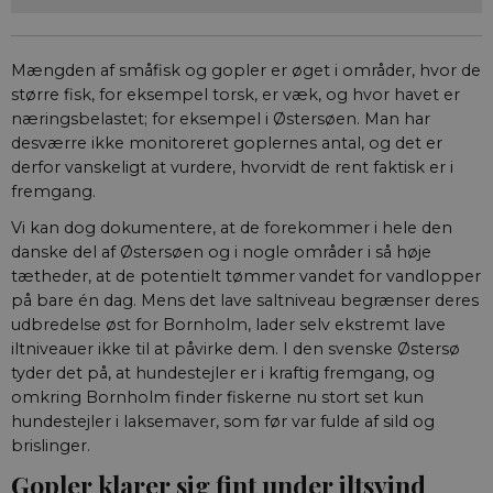
Mængden af småfisk og gopler er øget i områder, hvor de
større fisk, for eksempel torsk, er væk, og hvor havet er
næringsbelastet; for eksempel i Østersøen. Man har
desværre ikke monitoreret goplernes antal, og det er
derfor vanskeligt at vurdere, hvorvidt de rent faktisk er i
fremgang.
Vi kan dog dokumentere, at de forekommer i hele den
danske del af Østersøen og i nogle områder i så høje
tætheder, at de potentielt tømmer vandet for vandlopper
på bare én dag. Mens det lave saltniveau begrænser deres
udbredelse øst for Bornholm, lader selv ekstremt lave
iltniveauer ikke til at påvirke dem. I den svenske Østersø
tyder det på, at hundestejler er i kraftig fremgang, og
omkring Bornholm finder fiskerne nu stort set kun
hundestejler i laksemaver, som før var fulde af sild og
brislinger.
Gopler klarer sig fint under iltsvind