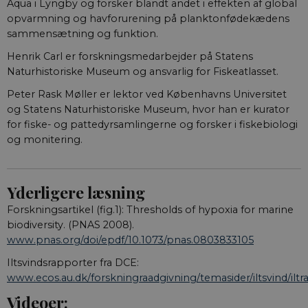
Aqua i Lyngby og forsker blandt andet i effekten af global
opvarmning og havforurening på planktonfødekædens
sammensætning og funktion.
Henrik Carl er forskningsmedarbejder på Statens
Naturhistoriske Museum og ansvarlig for Fiskeatlasset.
Peter Rask Møller er lektor ved Københavns Universitet
og Statens Naturhistoriske Museum, hvor han er kurator
for fiske- og pattedyrsamlingerne og forsker i fiskebiologi
og monitering.
Yderligere læsning
Forskningsartikel (fig.1): Thresholds of hypoxia for marine
biodiversity. (PNAS 2008).
www.pnas.org/doi/epdf/10.1073/pnas.0803833105
Iltsvindsrapporter fra DCE:
www.ecos.au.dk/forskningraadgivning/temasider/iltsvind/ilt
Videoer: