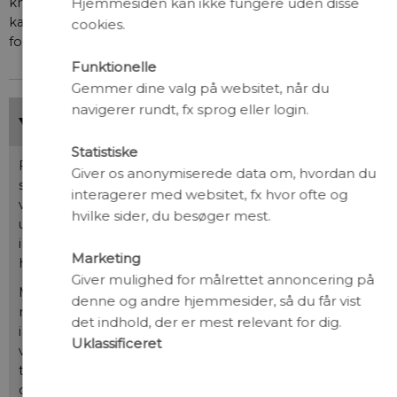
km
. Lav iltkoncentration i så store dele af Danmarks hav
Hjemmesiden kan ikke fungere uden disse
kan, som vi har vist her, have omfattende konsekvenser
cookies.
for dynamikken i økosystemerne.
Funktionelle
Gemmer dine valg på websitet, når du
navigerer rundt, fx sprog eller login.
Ilt i havet
Statistiske
For omtrent to milliarder år siden havde blågrønalger
Giver os anonymiserede data om, hvordan du
sendt så meget ilt ud i verdenshavene, at grundlaget
interagerer med websitet, fx hvor ofte og
var skabt for, at iltkrævende organismer kunne
hvilke sider, du besøger mest.
udvikles. Efter nogle drastiske udsving fandt
iltkoncentrationen et niveau, som Jordens senere liv
Marketing
har kunnet tilpasse sig – både over og under vandet.
Giver mulighed for målrettet annoncering på
Mennesker, dyr og planter kan tolerere små udsving,
denne og andre hjemmesider, så du får vist
men trives bedst under en atmosfærisk
det indhold, der er mest relevant for dig.
iltkoncentration på de nuværende 20,95 %. Under
Uklassificeret
vandoverfladen er alting anderledes. Lyset, lydende,
trykket og ilten. Her kan kun en vis mængde ilt
opløses, og fuldt iltmættet vand siges at have en