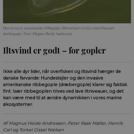
Den invasive amerikanske ribbegople (
Mnemiopsis leidyi
) med tilnavnet
dræbergople. Foto: Magnus Heide Andreasen.
Iltsvind er godt – for gopler
Ikke alle dyr lider, når overfiskeri og iltsvind hærger de
danske farvande: Hundestejler og den invasive
amerikanske ribbegople (dræbergople) klarer sig faktisk
fint. Især ribbegoplen trives ved lave iltniveauer, og det
kan være med til at ændre dynamikken i vores marine
økosystemer.
Af Magnus Heide Andreasen, Peter Rask Møller, Henrik
Carl og Torkel Gissel Nielsen