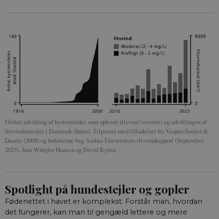
Global udvikling af kystområder, som oplever iltsvind (venstre) og udviklingen af
iltsvindsarealet i Danmark (højre). Tilpasset med tilladelser fra Vaquer-Sunyer &
Duarte (2008) og forfatterne bag Aarhus Universitets iltsvindrapport (September
2023), Jens Würgler Hansen og David Rytter.
Spotlight på hundestejler og gopler
Fødenettet i havet er komplekst. Forstår man, hvordan
det fungerer, kan man til gengæld lettere og mere