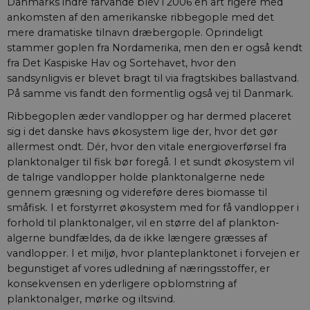
Danmarks indre farvande blev i 2006 en art rigere med
ankomsten af den amerikanske ribbegople med det
mere dramatiske tilnavn dræbergople. Oprindeligt
stammer goplen fra Nordamerika, men den er også kendt
fra Det Kaspiske Hav og Sortehavet, hvor den
sandsynligvis er blevet bragt til via fragtskibes ballastvand.
På samme vis fandt den formentlig også vej til Danmark.
Ribbegoplen æder vandlopper og har dermed placeret
sig i det danske havs økosystem lige der, hvor det gør
allermest ondt. Dér, hvor den vitale energioverførsel fra
planktonalger til fisk bør foregå. I et sundt økosystem vil
de talrige vandlopper holde planktonalgerne nede
gennem græsning og videreføre deres biomasse til
småfisk. I et forstyrret økosystem med for få vandlopper i
forhold til plankton­alger, vil en større del af plankton­
algerne bundfældes, da de ikke længere græsses af
vandlopper. I et miljø, hvor planteplanktonet i forvejen er
begunstiget af vores udledning af næringsstoffer, er
konsekvensen en yderligere opblomstring af
planktonalger, mørke og iltsvind.