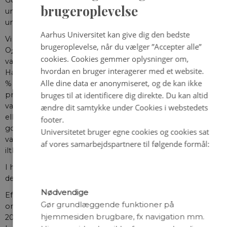
ENGLISH
brugeroplevelse
undersøgte, hvor mange af deres æg, som klækkede
under forskellige iltforhold.
DANISH
Aarhus Universitet kan give dig den bedste
Vi fandt, at hundestejlen stak af allerede ved omkring 40 %
brugeroplevelse, når du vælger ”Accepter alle”
O
, men at mængden af goplernes æg, som klækkede,
2
cookies. Cookies gemmer oplysninger om,
var upåvirket helt ned til 1 mg O
per liter (10 %).
2
hvordan en bruger interagerer med et website.
Havområder med en iltkoncentration på mellem 15 og 40
Alle dine data er anonymiseret, og de kan ikke
% O
vil derfor, hovedsageligt rumme gopler, som uden
2
problemer kan æde og reproducere sig. Deres føde,
bruges til at identificere dig direkte. Du kan altid
vandlopperne, vil stadig være til stede, da de først flygter
ændre dit samtykke under Cookies i webstedets
eller dør ved endnu lavere iltkoncentrationer. Oveni at
footer.
goplen nu ikke skal konkurrere med fiskene, bliver
Universitetet bruger egne cookies og cookies sat
vandlopperne også sløvere og lettere at fange ved de lave
af vores samarbejdspartnere til følgende formål:
iltkoncentrationer.
I havområder med iltsvind lader goplen altså til at være
den store vinder.
Nødvendige
Efteråret 2023 bød på omfattende iltsvind i Danmark. Et
Gør grundlæggende funktioner på
2
område på næsten 6.000 km
havde iltniveauer mellem
hjemmesiden brugbare, fx navigation mm.
20 og 40 % O
. Til sammenligning er Sjællands areal 7.000
2
2