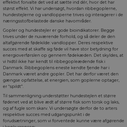
effektivt forvalte det ved at sætte ind dér, hvor det har
størst effekt. Vi har undersøgt, hvordan ribbegoplerne,
hundestejlerne og vandlopperne trives og interagerer i de
næringsstofbelastede danske havområder.
Gopler og hundestejler er gode bioindikatorer. Begge
trives under de nuværende forhold, og så deler de den
altafgørende fødekilde: vandlopper. Deres respektive
succes med at skaffe sig føde vil have stor betydning for
energiover­førslen op gennem fødekæden. Det skyldes, at
vi hidtil ikke har kendt til ribbegopleædende fisk i
Danmark. Ribbegoplens eneste kendte fjende har i
Danmark været andre gopler. Det har derfor været den
gængse opfattelse, at energien, som goplerne optager,
er “spildt”.
Til sammenligning understøtter hundestejlen et større
fødenet ved at blive ædt af større fisk som torsk og laks,
og af fugle som skarv. Vi undersøgte derfor de to arters
respektive succes med udgangspunkt i de
forudsætninger, som vi forventede kunne være afgørende
i konkurrencen: