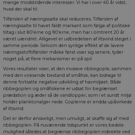
mange modstridende interesser. Vi har i over 40 år vidst,
br
ind
hvad der skal til:
ide
no
Tilførslen af næringssalte skal reduceres. Tilførslen af
__cf_bm
29
Den
Cloudflare Inc.
næringssalte til havet faldt markant som følge af politiske
minutter
sk
.vimeo.com
tiltag i slut 80’erne og 90’erne, men har i omtrent 20 år
59
bot
sekunder
hj
været uændret. Alligevel er udbredelsen af iltsvind steget i
gy
samme periode. Selvom den synlige effekt af de lavere
af
næringsstoftilførsler måske først viser sig senere, tyder
noget på, at flere mekanismer er på spil.
Vores resultater viser, at den invasive ribbegople, sammen
Navn
Navn
/ Domæne
Udløb
/ Domæne
Beskrivelse
med den voksende bestand af småfisk, kan bidrage til
__Secure-YNID
__Secure-
.youtube.com
5
aktuelnaturvidenskab
Dette er en
Navn
/ Domæne
Udløb
Beskrivelse
typo3nonce_Qo2uwGSpljjSaKhtzvJuIA
måneder
sikkerhedsorie
denne fortsatte negative udvikling af havmiljøet. Både
4 uger
cookie, der sæt
nmstat
1 år 1
Denne cookie
Siteimprove A/S
ribbegoplen og småfiskene er udsat for begrænset
YouTube. Den
__Secure-
aktuelnaturvidenskab
måned
indstilles af
.aktuelnaturvidenskab.dk
beskytter
typo3nonce_eIBI8r5WxlSyZCHbm3ymLQ
prædation og æder så de vandlopper, som i et sundt miljø
SiteImprove. Det
loginprocesser
registrerer statisti
holder planktonalger nede. Goplerne er endda upåvirkede
sikrer sikker
__Secure-
aktuelnaturvidenskab
data om besøgend
brugeradgang.
typo3nonce_neMQg8rH1wTkMuCTvDLVtg
adfærd på
af iltsvind.
webstedet. Bruges 
YSC
Session
Denne cookie
Google LLC
__Secure-
aktuelnaturvidenskab
intern analyse af
Det er derfor ønskeligt, men umuligt, at skaffe sig af med
indstilles af
.youtube.com
typo3nonce_M4XdBoB8fUI9A4vpzrXShg
webstedsoperatør
YouTube til at
ribbegoplen. På nuværende tidspunkt er vores bedste
visninger af
mulighed således at begrænse ribbegoplen indirekte ved
indlejrede vide