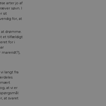
se arter jo af
b
Beskrivelse
ræver søvn. I
f YouTube. Den
on
r sit
.
endig for, at
on
tistiske data om
e af
er af indlejrede
on
ed at drømme.
on
ioner og måle den
et tilfældigt
entifikatorer ikke
ret for i
har
på brugerpræferencer
 mareridt?),
 kan også afgøre,
rsion af Youtube-
i langt fra
ærdeles
rimært
g, at vi er
 spørgsmål:
r, at svaret