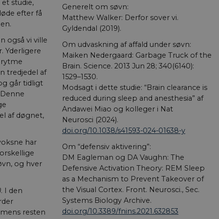
et studie,
Generelt om søvn:
øde efter få
Matthew Walker: Derfor sover vi.
en.
Gyldendal (2019).
også vi ville
Om udvaskning af affald under søvn:
. Yderligere
Maiken Nedergaard: Garbage Truck of the
nrytme
Brain. Science. 2013 Jun 28; 340(6140):
n tredjedel af
1529–1530.
g går tidligt
Modsagt i dette studie: “Brain clearance is
. Denne
reduced during sleep and anesthesia” af
ge
Andawei Miao og kolleger i Nat
l af døgnet,
Neurosci (2024).
doi.org/10.1038/s41593-024-01638-y
 voksne har
Om “defensiv aktivering”:
orskellige
DM Eagleman og DA Vaughn: The
søvn, og hver
Defensive Activation Theory: REM Sleep
as a Mechanism to Prevent Takeover of
the Visual Cortex. Front. Neurosci., Sec.
)
. I den
Systems Biology Archive.
rder
doi.org/10.3389/fnins.2021.632853
” mens resten