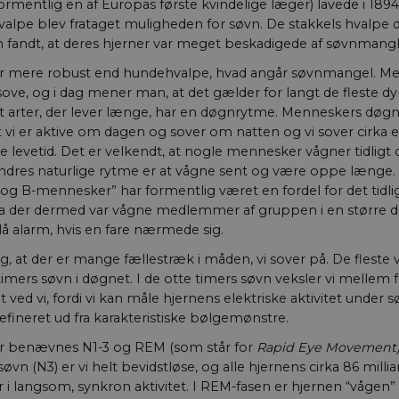
rmentlig en af Europas første kvindelige læger) lavede i 1894 
alpe blev frataget muligheden for søvn. De stakkels hvalpe d
 fandt, at deres hjerner var meget beskadigede af søvnmangl
 mere robust end hundehvalpe, hvad angår søvnmangel. Men 
 sove, og i dag mener man, at det gælder for langt de fleste dyr
at arter, der lever længe, har en døgnrytme. Menneskers døg
 vi er aktive om dagen og sover om natten og vi sover cirka e
 levetid. Det er velkendt, at nogle mennesker vågner tidligt o
 andres naturlige rytme er at vågne sent og være oppe længe
A- og B-mennesker” har formentlig været en fordel for det tidli
 der dermed var vågne medlemmer af gruppen i en større de
å alarm, hvis en fare nærmede sig.
sig, at der er mange fællestræk i måden, vi sover på. De fleste
timers søvn i døgnet. I de otte timers søvn veksler vi mellem f
t ved vi, fordi vi kan måle hjernens elektriske aktivitet under 
efineret ud fra karakteristiske bølgemønstre.
r benævnes N1-3 og REM (som står for
Rapid Eye Movement
øvn (N3) er vi helt bevidstløse, og alle hjernens cirka 86 millia
r i langsom, synkron aktivitet. I REM-fasen er hjernen “vågen