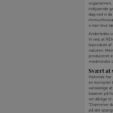
organismen, a
Navn
Navn
indlysende g
__Secure-YNID
__Secure-typo3non
dag ved vi da
Navn
/ Domæn
immunforsvar
__Secure-typo3no
nmstat
Siteimpr
vi kan leve l
.aktuelna
YSC
__Secure-typo3no
Anderledes va
__Secure-typo3no
__Secure-
Vi ved, at R
ROLLOUT_TOKEN
biprodukt af 
naturen. Men 
VISITOR_INFO1_LIV
produceret e
medmindre d
Svært at
Historisk har
en komplet t
vanskelige a
baseret på fo
ret dårlige t
“Drømmer du i 
på det spørg