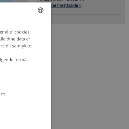
abonnementssiden
.
ENGLISH
r alle” cookies.
DANISH
le dine data er
dre dit samtykke
ølgende formål:
mm.