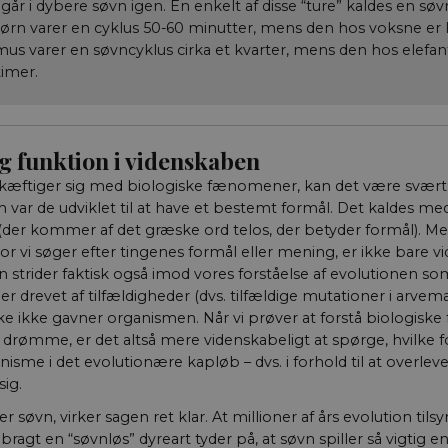
går i dybere søvn igen. En enkelt af disse “ture” kaldes en søv
n varer en cyklus 50-60 minutter, mens den hos voksne er l
Nødvendige
Statistiske
Marketing
Uklassificerede
mus varer en søvncyklus cirka et kvarter, mens den hos elefan
jælper med at gøre hjemmesiden brugbar ved at aktivere nogle grundlæggende funkt
imer.
ikke fungerer uden disse cookies.
/ Domæne
Udløb
Beskrivelse
nt
1 år
Denne cookie bruges af Cookie-Script.com-
CookieScript
g funktion i videnskaben
huske præferencer om samtykke til besøg
aktuelnaturvidenskab.dk
nødvendigt, at Cookie-Script.com cookie
æftiger sig med biologiske fænomener, kan det være svært i
korrekt.
var de udviklet til at have et bestemt formål. Det kaldes me
Session
Dette cookienavn er knyttet til Typo3-
Typo3 Association
 (der kommer af det græske ord telos, der betyder formål). M
webindholdsstyringssystemet. Det bruges
aktuelnaturvidenskab.dk
brugersessionsidentifikator for at gøre d
or vi søger efter tingenes formål eller mening, er ikke bare v
brugerindstillinger, men i mange tilfælde 
nødvendigt, da det som standard kan indst
n strider faktisk også imod vores forståelse af evolutionen s
platformen, selvom dette kan forhindres 
d er drevet af tilfældigheder (dvs. tilfældige mutationer i arve
webstedsadministratorer. I de fleste tilfæld
til at blive ødelagt i slutningen af en bro
e ikke gavner organismen. Når vi prøver at forstå biologis
indeholder en tilfældig identifikator sna
drømme, er det altså mere videnskabeligt at spørge, hvilke f
specifik brugerdata.
nisme i det evolutionære kapløb – dvs. i forhold til at overlev
29
Denne cookie bruges til at skelne mellem
Cloudflare Inc.
ig.
minutter
Dette er gavnligt for hjemmesiden for at l
.vimeo.com
59
rapporter om brugen af deres hjemmeside
sekunder
r søvn, virker sagen ret klar. At millioner af års evolution til
ragt en “søvnløs” dyreart tyder på, at søvn spiller så vigtig en 