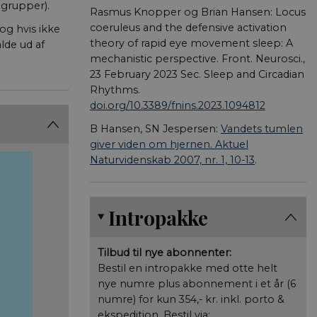
grupper).
Rasmus Knopper og Brian Hansen: Locus
coeruleus and the defensive activation
og hvis ikke
theory of rapid eye movement sleep: A
lde ud af
mechanistic perspective. Front. Neurosci.,
23 February 2023 Sec. Sleep and Circadian
Rhythms.
doi.org/10.3389/fnins.2023.1094812
B Hansen, SN Jespersen:
Vandets tumlen
giver viden om hjernen. Aktuel
Naturvidenskab 2007, nr. 1, 10-13
.
Intropakke
Tilbud til nye abonnenter:
Bestil en intropakke med otte helt
nye numre plus abonnement i et år (6
numre) for kun 354,- kr. inkl. porto &
ekspedition. Bestil via: