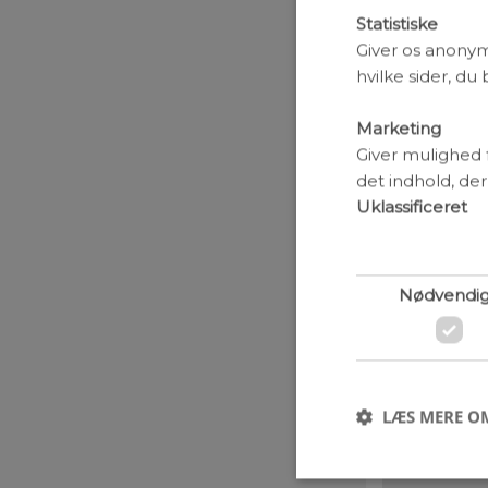
Statistiske
Giver os anonym
Menneskets 
processer, 
hvilke sider, du
oplevelse a
signalstof 
Marketing
begynder l
Giver mulighed 
at sove. Kof
det indhold, der
ikke føler 
Uklassificeret
Vores vågen
hjernen – n
bare en rol
Nødvendi
man kalder 
Selve søvnen
på figuren.
søvn er indd
begyndelsen
LÆS MERE O
fasen, vi d
Man bemærke