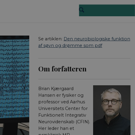
Se artiklen:
Den neurobiologiske funktion
af søvn og drømme som pdf
Om forfatteren
Brian Kjærgaard
Hansen er fysiker og
professor ved Aarhus
Universitets Center for
Funktionelt Integrativ
Neurovidenskab (CFIN).
Her leder han et