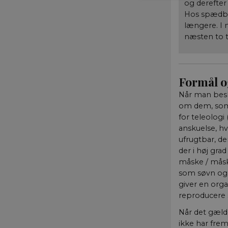
og derefter 
Hos spædbør
længere. I 
Nødvendige cookies h
næsten to t
mm. Hjemmesiden kan 
Navn
CookieScriptConse
Formål o
Når man besk
om dem, som 
fe_typo_user
for teleologi
anskuelse, hv
ufrugtbar, de
der i høj gra
måske / måsk
som søvn og 
giver en orga
__cf_bm
reproducere s
Når det gælde
ikke har fremb