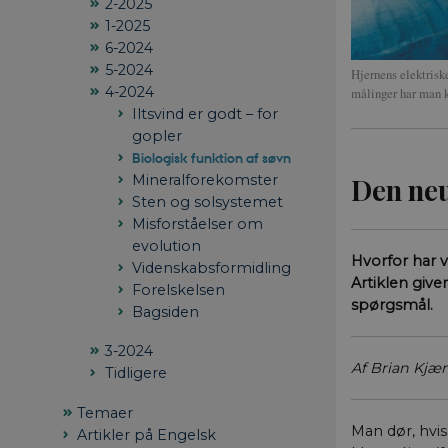
2-2025
1-2025
6-2024
5-2024
Hjernens elektrisk
4-2024
målinger har man k
Iltsvind er godt – for
gopler
Biologisk funktion af søvn
Mineralforekomster
Den neu
Sten og solsystemet
Misforståelser om
evolution
Hvorfor har 
Videnskabsformidling
Artiklen give
Forelskelsen
spørgsmål.
Bagsiden
3-2024
Af Brian Kjæ
Tidligere
Temaer
Man dør, hvis
Artikler på Engelsk