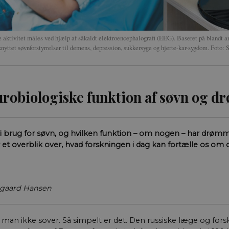
e aktivitet måles ved hjælp af såkaldt elektroencephalografi (EEG). Baseret på blandt a
nyttet søvnforstyrrelser til demens, depression, sukkersyge og hjerte-kar-sygdom. Foto: 
robiologiske funktion af søvn og 
vi brug for søvn, og hvilken funktion – om nogen – har drøm
r et overblik over, hvad forskningen i dag kan fortælle os om 
rgaard Hansen
 man ikke sover. Så simpelt er det. Den russiske læge og fors