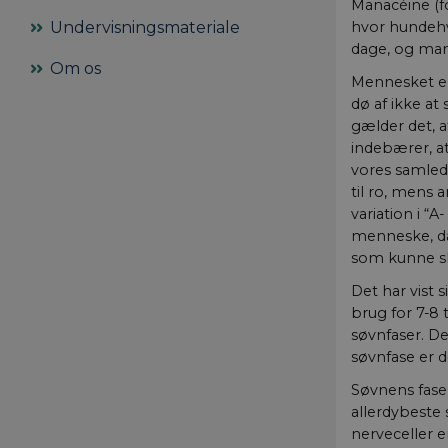
Manacéine (fo
Undervisningsmateriale
hvor hundehv
dage, og man
Om os
Mennesket er
dø af ikke at
gælder det, 
indebærer, at
vores samlede
til ro, mens
variation i “
menneske, da
som kunne sl
Det har vist 
brug for 7-8 
søvnfaser. De
søvnfase er d
Søvnens fase
allerdybeste s
nerveceller e