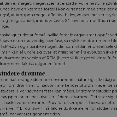
t den er meget, meget svær at erstatte. For ellers ville søvnlø
/ Domæne
Udløb
Beskrivelse
/ Domæne
Udlø
runde have en kæmpe fordel i konkurrencen med arter, der k
ce_Qo2uwGSpljjSaKhtzvJuIA
.youtube.com
5
Dette er en sikkerhedsorienteret cookie, der sættes a
aktuelnaturvidenskab.dk
Sessi
 også, at kroppen meget effektivt heles, vokser, husker, styrke
e
Udløb
Beskrivelse
måneder
beskytter loginprocesser og sikrer sikker brugeradgang
 og meget andet, imens vi sover. Så søvn er simpelthen nødv
4 uger
nce_eIBI8r5WxlSyZCHbm3ymLQ
aktuelnaturvidenskab.dk
Sessi
1 år 1
Denne cookie indstilles af SiteImprove. Det registrerer sta
ove A/S
måned
besøgendes adfærd på webstedet. Bruges til intern analys
ænge.
turvidenskab.dk
Session
Denne cookie indstilles af YouTube til at spore visning
nce_neMQg8rH1wTkMuCTvDLVtg
Google LLC
aktuelnaturvidenskab.dk
Sessi
webstedsoperatøren.
videoer.
.youtube.com
nskeligt er det at forstå, hvilke fordele organismer opnår v
nce_M4XdBoB8fUI9A4vpzrXShg
aktuelnaturvidenskab.dk
Sessi
.youtube.com
5
YouTube bruger denne cookie til at lancere nye funkt
EM-søvn er en nødvendig søvnfase, så måske er drømmene blot 
måneder
tilhørende effekt, når andre eksisterende cookies og id
REM-søvn og altså ikke noget, der som sådan er blevet selekte
4 uger
kan bruges til samme formål.
man kan så undre sig over, at millioner af års evolution ikke 
E
5
Denne cookie indstilles af Youtube for at holde styr 
Google LLC
n drømmeløs version af REM (hvem vil ikke gerne være fri for
måneder
for Youtube-videoer, der er indlejret i websteder; den
.youtube.com
4 uger
om webstedsbesøgende bruger den nye eller gamle ve
rømmene faktisk udgør en fordel.
grænsefladen.
 studere drømme
 man haft mange ideer om drømmenes natur, og selv i dag er v
eori om drømme, for selvom alle kender til drømme, er de s
t studere. Hvor søvnens faser kan måles, er drømmestudier p
rsøgspersoners beskrivelser af deres drømme. Det viser sig do
il at huske vores drømme. Prøv for eksempel at besvare dette
farver?” Er du i tvivl? I så fald er du ikke alene, for studier vise
smål har varieret gennem tiden.