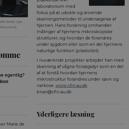
præklinisk MR-
laboratorium med
fokus på at udvikle og anvende
skanningsmetoder til undersøgelse af
ndet denne type
hjernen. Hans forskning omhandler
Shutterstock
målinger af hjernens mikroskopiske
strukturer, og hvordan de forandres
under sygdom eller som en del hjernens
naturlige funktion (plasticitet).
drømme
I nuværende projekter arbejder han med
skanning af vågne forsøgsdyr som en del
af at forstå hvordan hjernens
me egentlig?
mikrostruktur forandres under søvn og
disse
narkose.
www.cfin.au.dk
brian@cfin.au.dk
Yderligere læsning
ker Marie de