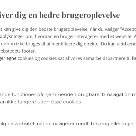
gaard
iver dig en bedre brugeroplevelse
ens fornemmelse for kridt
t kan give dig den bedste brugeroplevelse, når du vælger ”Accepte
plysninger om, hvordan en bruger interagerer med et website. Al
en digitale teknologi har gjort sit indtog, skulle man tro, at 
de kan ikke bruges til at identificere dig direkte. Du kan altid æn
af kridt og tavle var en saga blot. Men fysik- og matematiks
ebstedets footer.
 med forskerne stadigvæk tavler og kridt i stor stil.
ger egne cookies og cookies sat af vores samarbejdspartnere til f
. Kjaer, Aktuel Naturvidenskab, crk@aktuelnaturvidenskab.dk
m var en lærer en, der skrev med kridt på en tavle. Spoler m
nde funktioner på hjemmesiden brugbare, fx navigation 
r den digitale teknologi for længst gjort sit indtog på
n ikke fungere uden disse cookies.
nstitutionerne, skulle man tro, at den gode gamle kombinatio
saga blot. Men når jeg dagligt passerer et område, hvor fysik- 
erende holder til, kan jeg konstatere, at både tavler og kridt 
 på websitet, når du navigerer rundt, fx sprog eller login.
ende.