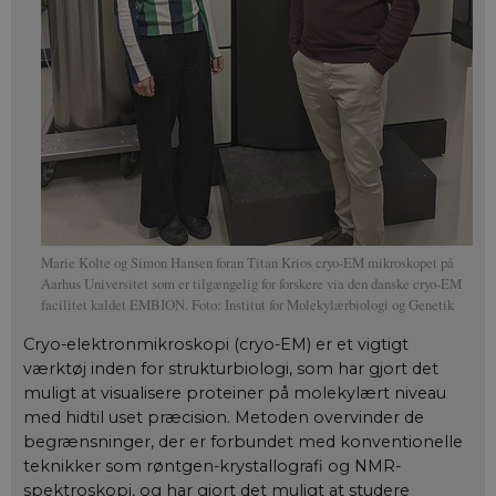
Marie Kolte og Simon Hansen foran Titan Krios cryo-EM mikroskopet på
Aarhus Universitet som er tilgængelig for forskere via den danske cryo-EM
facilitet kaldet EMBION. Foto: Institut for Molekylærbiologi og Genetik
Cryo-elektronmikroskopi (cryo-EM) er et vigtigt
værktøj inden for strukturbiologi, som har gjort det
muligt at visualisere proteiner på molekylært niveau
med hidtil uset præcision. Metoden overvinder de
begrænsninger, der er forbundet med konventionelle
teknikker som røntgen-krystallografi og NMR-
spektroskopi, og har gjort det muligt at studere