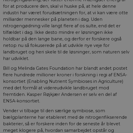
for at producere den, skal vi huske på, at hele denne
industri har været forudsætningen for, at vi kan være otte
milliarder mennesker på planeten i dag. Uden
nitrogengødning ville langt flere af os sulte, end det er
tilfældet i dag. Ikke desto mindre er løsningen ikke
holdbar på den lange bane, og derfor er forskere også
netop nu så fokuserede på at udvikle nye veje for
landbruget og heri skele til de løsninger, som naturen selv
har udviklet.
Bill og Melinda Gates Foundation har blandt andet postet
flere hundrede millioner kroner i forskning i regi af ENSA-
konsortiet (Enabling Nutrient Symbioses in Agriculture)
med det formål at videreudvikle landbruget mod
fremtiden. Kasper Røjkjær Andersen er selv en del af
ENSA-konsortiet.
Vender vi tilbage til den særlige symbiose, som
bælgplanterne har etableret med de nitrogenfikserende
bakterier, så er forskere inden for de seneste år blevet
meget klogere på, hvordan samarbejdet opstår og