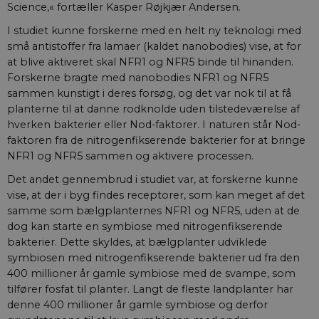
Science,« fortæller Kasper Røjkjær Andersen.
.vimeo.com
I studiet kunne forskerne med en helt ny teknologi med
små antistoffer fra lamaer (kaldet nanobodies) vise, at for
at blive aktiveret skal NFR1 og NFR5 binde til hinanden.
CookieScriptConsent
CookieScript
Forskerne bragte med nanobodies NFR1 og NFR5
aktuelnaturvidenskab.
sammen kunstigt i deres forsøg, og det var nok til at få
planterne til at danne rodknolde uden tilstedeværelse af
hverken bakterier eller Nod-faktorer. I naturen står Nod-
faktoren fra de nitrogenfikserende bakterier for at bringe
fe_typo_user
Typo3 Association
NFR1 og NFR5 sammen og aktivere processen.
aktuelnaturvidenskab.
Det andet gennembrud i studiet var, at forskerne kunne
vise, at der i byg findes receptorer, som kan meget af det
samme som bælgplanternes NFR1 og NFR5, uden at de
dog kan starte en symbiose med nitrogenfikserende
bakterier. Dette skyldes, at bælgplanter udviklede
symbiosen med nitrogenfikserende bakterier ud fra den
400 millioner år gamle symbiose med de svampe, som
tilfører fosfat til planter. Langt de fleste landplanter har
denne 400 millioner år gamle symbiose og derfor