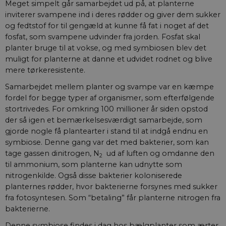
Meget simpelt går samarbejdet ud på, at planterne
inviterer svampene ind i deres rødder og giver dem sukker
og fedtstof for til gengæld at kunne få fat i noget af det
fosfat, som svampene udvinder fra jorden. Fosfat skal
planter bruge til at vokse, og med symbiosen blev det
muligt for planterne at danne et udvidet rodnet og blive
mere tørkeresistente.
Samarbejdet mellem planter og svampe var en kæmpe
fordel for begge typer af organismer, som efterfølgende
stortrivedes. For omkring 100 millioner år siden opstod
der så igen et bemærkelsesværdigt samarbejde, som
gjorde nogle få plantearter i stand til at indgå endnu en
symbiose. Denne gang var det med bakterier, som kan
tage gassen dinitrogen, N
ud af luften og omdanne den
2
til ammonium, som planterne kan udnytte som
nitrogenkilde. Også disse bakterier koloniserede
planternes rødder, hvor bakterierne forsynes med sukker
fra fotosyntesen. Som “betaling” får planterne nitrogen fra
bakterierne.
Denne symbiose findes i dag hos bælgplanter som ærter,