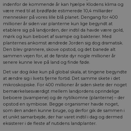
indenfor de kommende år kan hjælpe Klodens klima og
være med til at brødføde estimerede 10,4 milliarder
mennesker på vores lille blå planet. Dengang for 400
millioner år siden var planterne kun lige begyndt at
etablere sig på landjorden, der indtil da havde være gold,
mørk og kun beboet af svampe og bakterier. Med
planternes ankomst ændrede Jorden sig dog dramatisk.
Den blev grønnere, skove opstod, og det banede alt
sammen vejen for, at de første dyr nogle millioner år
senere kunne leve på land og finde føde.
Det var dog ikke kun på global skala, at tingene begyndte
at ændre sig i livets fjerne fortid. Det samme skete i det
mikroskopiske. For 400 millioner år siden skete der noget
bemærkelsesværdigt mellem landjordens oprindelige
beboere (svampene) og de nytilkomne (planterne) – der
opstod en symbiose. Begge organismer havde noget,
som den anden kunne bruge, og derfor gik de sammen i
et unikt samarbejde, der har varet indtil i dag og dermed
eksisterer i de fleste af nutidens landplanter.