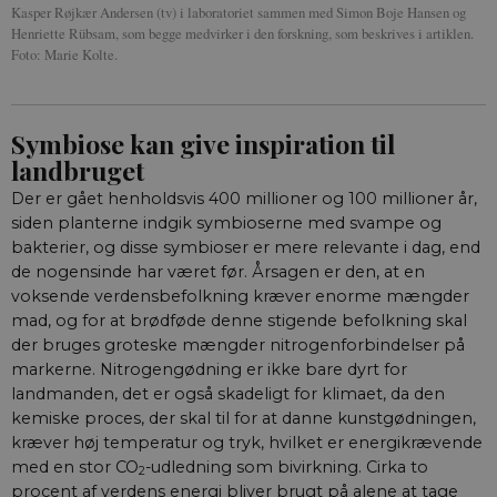
Kasper Røjkær Andersen (tv) i laboratoriet sammen med Simon Boje Hansen og
Henriette Rübsam, som begge medvirker i den forskning, som beskrives i artiklen.
Foto: Marie Kolte.
Symbiose kan give inspiration til
landbruget
Der er gået henholdsvis 400 millioner og 100 millioner år,
siden planterne indgik symbioserne med svampe og
bakterier, og disse symbioser er mere relevante i dag, end
de nogensinde har været før. Årsagen er den, at en
voksende verdensbefolkning kræver enorme mængder
mad, og for at brødføde denne stigende befolkning skal
der bruges groteske mængder nitrogenforbindelser på
markerne. Nitrogengødning er ikke bare dyrt for
landmanden, det er også skadeligt for klimaet, da den
kemiske proces, der skal til for at danne kunstgødningen,
kræver høj temperatur og tryk, hvilket er energikrævende
med en stor CO
-udledning som bivirkning. Cirka to
2
procent af verdens energi bliver brugt på alene at tage