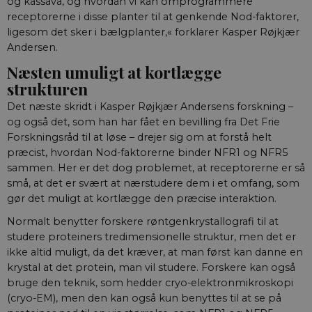
og kassava, og hvordan vi kan omprogrammere
receptorerne i disse planter til at genkende Nod-faktorer,
ligesom det sker i bælgplanter,« forklarer Kasper Røjkjær
Andersen.
Næsten umuligt at kortlægge
strukturen
Det næste skridt i Kasper Røjkjær Andersens forskning –
og også det, som han har fået en bevilling fra Det Frie
Forskningsråd til at løse – drejer sig om at forstå helt
præcist, hvordan Nod-faktorerne binder NFR1 og NFR5
sammen. Her er det dog problemet, at receptorerne er så
små, at det er svært at nærstudere dem i et omfang, som
gør det muligt at kortlægge den præcise interaktion.
Normalt benytter forskere røntgenkrystallografi til at
studere proteiners tredimensionelle struktur, men det er
ikke altid muligt, da det kræver, at man først kan danne en
krystal at det protein, man vil studere. Forskere kan også
bruge den teknik, som hedder cryo-elektronmikroskopi
(cryo-EM), men den kan også kun benyttes til at se på