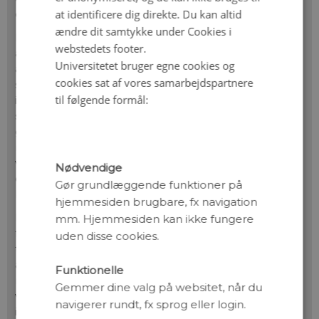
at identificere dig direkte. Du kan altid
egenskaber og potentielle anvendelser.
ændre dit samtykke under Cookies i
Lamaer producerer naturligt disse kompakte
webstedets footer.
antistoffer, som er mindre end konventionelle
Universitetet bruger egne cookies og
antistoffer hos mennesker og andre dyr. Nanobodies
cookies sat af vores samarbejdspartnere
stammer fra de antistoffer, der findes i lamaers
til følgende formål:
immunsystem. Deres kompakte størrelse og enkle
struktur gør dem meget stabile og opløselige, hvilket
gør dem i stand til at binde til specifikke målmolekyler
med høj bindingsstyrke. Denne egenskab gør dem
værdifulde redskaber i forskellige anvendelser fra
Nødvendige
diagnostiske tests til terapeutiske indgreb – eller til at
Gør grundlæggende funktioner på
binde to receptorer sammen i bælgplanter.
hjemmesiden brugbare, fx navigation
En væsentlig fordel ved nanobodies er deres evne til at
mm. Hjemmesiden kan ikke fungere
få adgang til og binde sig til skjulte eller svært
uden disse cookies.
tilgængelige områder på målmolekyler, hvilket større
antistoffer har svært ved. Dette gør nanobodies særligt
Funktionelle
nyttige til at målrette og hæmme specifikke
Gemmer dine valg på websitet, når du
vekselvirkninger mellem proteiner såsom dem, der er
navigerer rundt, fx sprog eller login.
involveret i sygdomsforløb.