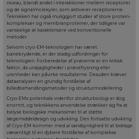
niveau, blandt andet i interaktioner mellem receptorer
og de signalmolekyler, som aktiverer receptorerne.
Teknikken har også muliggjort studier af store protein-
komplekser og membranproteiner, der tidligere var
vanskelige at karakterisere ved konventionelle
metoder.
Selvom cryo-EM-teknologien har været
banebrydende, er der stadig udfordringer for
teknologien. Forberedelse af prøverne er en kritisk
faktor, da unøjagtigheder i prøvefrysning eller
urenheder kan påvirke resultaterne. Desuden kræver
dataanalysen en grundig forståelse af
billedbehandlingsmetoder og strukturmodellering.
Cryo-EMs potentiale indenfor strukturbiologi er dog
enormt, og teknikkens anvendelse strækker sig fra at
belyse biologiske mekanismer til at støtte
lægemiddeldesign og udvikling. Den fortsatte udvikling
af Cryo-EM kommer med al sandsynlighed til at bidrage
væsentligt til en dybere forståelse af komplekse