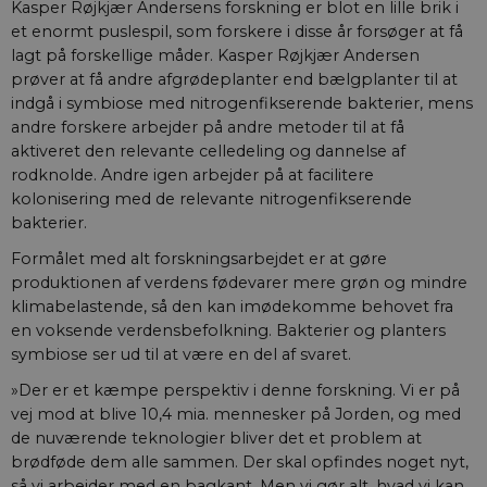
Kasper Røjkjær Andersens forskning er blot en lille brik i
et enormt puslespil, som forskere i disse år forsøger at få
lagt på forskellige måder. Kasper Røjkjær Andersen
prøver at få andre afgrødeplanter end bælgplanter til at
indgå i symbiose med nitrogenfikserende bakterier, mens
andre forskere arbejder på andre metoder til at få
aktiveret den relevante celledeling og dannelse af
rodknolde. Andre igen arbejder på at facilitere
kolonisering med de relevante nitrogenfikserende
bakterier.
Formålet med alt forskningsarbejdet er at gøre
produktionen af verdens fødevarer mere grøn og mindre
klimabelastende, så den kan imødekomme behovet fra
en voksende verdensbefolkning. Bakterier og planters
symbiose ser ud til at være en del af svaret.
»Der er et kæmpe perspektiv i denne forskning. Vi er på
vej mod at blive 10,4 mia. mennesker på Jorden, og med
de nuværende teknologier bliver det et problem at
brødføde dem alle sammen. Der skal opfindes noget nyt,
så vi arbejder med en bagkant. Men vi gør alt, hvad vi kan,