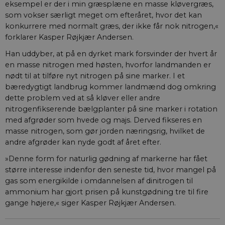
eksempel er der i min græsplæne en masse kløvergræs,
som vokser særligt meget om efteråret, hvor det kan
konkurrere med normalt græs, der ikke får nok nitrogen,«
forklarer Kasper Røjkjær Andersen.
Han uddyber, at på en dyrket mark forsvinder der hvert år
en masse nitrogen med høsten, hvorfor landmanden er
nødt til at tilføre nyt nitrogen på sine marker. I et
bæredygtigt landbrug kommer landmænd dog omkring
dette problem ved at så kløver eller andre
nitrogenfikserende bælgplanter på sine marker i rotation
med afgrøder som hvede og majs. Derved fikseres en
masse nitrogen, som gør jorden næringsrig, hvilket de
andre afgrøder kan nyde godt af året efter.
»Denne form for naturlig gødning af markerne har fået
større interesse indenfor den seneste tid, hvor mangel på
gas som energikilde i omdannelsen af dinitrogen til
ammonium har gjort prisen på kunstgødning tre til fire
gange højere,« siger Kasper Røjkjær Andersen.