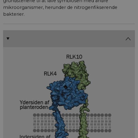
grundstenene til at lave symbiosen med andre
mikroorganismer, herunder de nitrogenfikserende
bakterier.
VISITOR_PRIVACY_METADATA
YouTube
.youtube.com
__Secure-typo3nonce_2JrpNrR02-
aktuelnaturvidenskab.
iA546ANUjiAw
__Secure-typo3nonce_JM1b649DPU-
aktuelnaturvidenskab.
IwvaOptN3FA
__Secure-
aktuelnaturvidenskab.
typo3nonce_bM1zc_UmMZxp9Jg28osPwQ
__Secure-
aktuelnaturvidenskab.
typo3nonce_VvXsQA3827_3vc1HDVAnEg