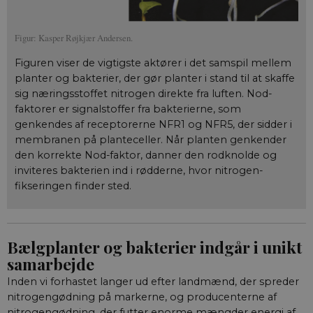
Figur: Kasper Røjkjær Andersen.
Figuren viser de vigtigste aktører i det samspil mellem
planter og bakterier, der gør planter i stand til at skaffe
sig næringsstoffet nitrogen direkte fra luften. Nod-
faktorer er signalstoffer fra bakterierne, som
genkendes af receptorerne NFR1 og NFR5, der sidder i
membranen på planteceller. Når planten genkender
den korrekte Nod-faktor, danner den rodknolde og
inviteres bakterien ind i rødderne, hvor nitrogen-
fikseringen finder sted.
Bælgplanter og bakterier indgår i unikt
samarbejde
Inden vi forhastet langer ud efter landmænd, der spreder
nitrogengødning på markerne, og producenterne af
nitrogengødning, der futter enorme mængder energi af