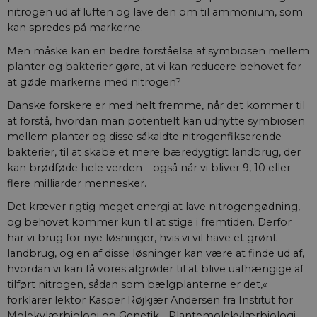
nitrogen ud af luften og lave den om til ammonium, som
kan spredes på markerne.
Men måske kan en bedre forståelse af symbiosen mellem
planter og bakterier gøre, at vi kan reducere behovet for
at gøde markerne med nitrogen?
Danske forskere er med helt fremme, når det kommer til
at forstå, hvordan man potentielt kan udnytte symbiosen
mellem planter og disse såkaldte nitrogenfikserende
bakte­rier, til at skabe et mere bæredygtigt landbrug, der
kan brødføde hele verden – også når vi bliver 9, 10 eller
flere milliarder mennesker.
Det kræver rigtig meget energi at lave nitrogengødning,
og behovet kommer kun til at stige i fremtiden. Derfor
har vi brug for nye løsninger, hvis vi vil have et grønt
landbrug, og en af disse løsninger kan være at finde ud af,
hvordan vi kan få vores afgrøder til at blive uafhængige af
tilført nitrogen, sådan som bælgplanterne er det,«
forklarer lektor Kasper Røjkjær Andersen fra Institut for
Molekylærbiologi og Genetik - Plantemolekylærbiologi