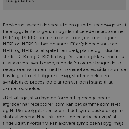
bælgplanter.
gamle version a
Youtube-
grænsefladen.
__Secure-YNID
.youtube.com
5
Dette er en
måneder
sikkerhedsorien
Forskerne lavede i deres studie en grundig undersøgelse af
4 uger
cookie, der sæt
YouTube. Den
hele bygplantens genom og identificerede receptorerne
beskytter
loginprocesser 
RLK4 og RLK10 som de to receptorer, der mest ligner
sikrer sikker
NFR1 og NFR5 fra bælgplanter. Efterfølgende satte de
brugeradgang.
NFR1 og NFR5 ud af spillet i en bælgplante og indsatte i
stedet RLK4 og RLK10 fra byg. Det var dog ikke alene nok
til at aktivere symbiosen, men da forskerne bragte de to
receptorer sammen med lama-nanobodies, sådan som de
havde gjort i det tidligere forsøg, startede hele den
symbiotiske proces, og planten var igen i stand til at
danne rodknolde.
»Det vil sige, at vi i byg og formentlig mange andre
afgrøder har receptorer, som kan det samme som NFR1
og NFR5 i bælgplanter, uden at det symbiotiske program
skal aktiveres af Nod-faktorer. Lige nu arbejder vi på at
finde ud af, hvordan vi kan aktivere symbiosen i byg, majs