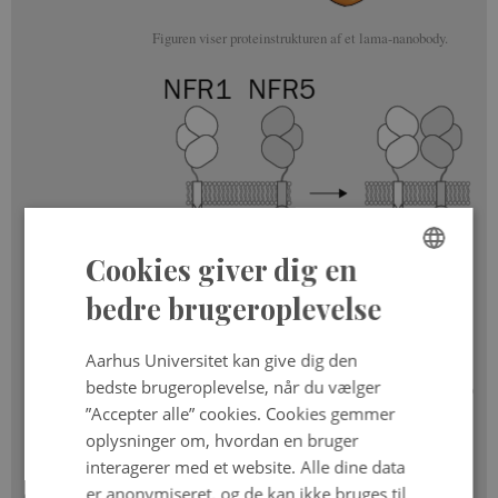
Figuren viser proteinstrukturen af et lama-nanobody.
Cookies giver dig en
ENGLISH
bedre brugeroplevelse
DANISH
Aarhus Universitet kan give dig den
bedste brugeroplevelse, når du vælger
Forskerne har brugt sådanne nanobodies til at binde de to
receptorer NFR1 og 5 sammen og aktivere dannelse af
”Accepter alle” cookies. Cookies gemmer
rodknolde.
oplysninger om, hvordan en bruger
interagerer med et website. Alle dine data
bemærkelsesværdige redskaber indenfor bioteknologi
er anonymiseret, og de kan ikke bruges til
og medicinsk forskning på grund af deres unikke