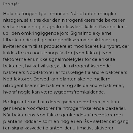
foregår.
Hold nu tungen lige i munden. Når planten mangler
nitrogen, så tiltrækker den nitrogenfikserende bakterier
ved at sende nogle signalmolekyler – kaldet flavonoider –
ud i den omkringliggende jord. Signalmolekylerne
tiltrækker de rigtige nitrogenfikserende bakterier og
inviterer dem til at producere et modificeret kulhydrat, der
kaldes for en nodulerings-faktor (Nod-faktor). Nod-
faktorerne er unikke signalmolekyler for de enkelte
bakterier, hvilket vil sige, at de nitrogenfikserende
bakteriers Nod-faktorer er forskellige fra andre bakteriers
Nod-faktorer. Derved kan planten skelne mellem
nitrogenfikserende bakterier og alle de andre bakterier,
hvoraf nogle kan være sygdomsfremkaldende.
Bælgplanterne har i deres rødder receptorer, der kan
genkende Nod-faktorer fra nitrogenfikserende bakterier.
Når bakteriens Nod-faktor genkendes af receptorerne i
plantens rødder – som en nøgle i en lås – sætter det gang
i en signalkaskade i planten, der ultimativt aktiverer