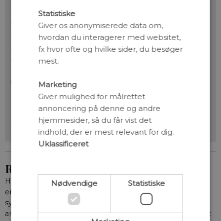
Derudover tåler nanobodies barske betingelser, for
Statistiske
eksempel ekstreme temperaturer og lave pH-værdier.
Giver os anonymiserede data om,
hvordan du interagerer med websitet,
Forskere undersøger nanobodies til en bred vifte af
fx hvor ofte og hvilke sider, du besøger
anvendelser, herunder kræftterapi, hvor de kan
designes til at neutralisere kræftceller. De viser også
mest.
lovende resultater indenfor
infektionssygdomsforskning, da deres evne til at
Marketing
målrette virale antigener er værdifuldt i forbindelse
Giver mulighed for målrettet
med udvikling af vacciner. Derudover anvendes
annoncering på denne og andre
nanobodies indenfor strukturbiologi til at stabilisere
hjemmesider, så du får vist det
proteiner.
indhold, der er mest relevant for dig.
Uklassificeret
Revolutionerende arbejde i Science
Hele formålet med Kasper Røjkjær Andersens forskning
Nødvendige
Statistiske
er at forstå det molekylærbiologiske grundlag for
symbiosen i bælgplanter, så det kan overføres til alle
andre afgrødeplanter. I den vestlige del af verden kan det