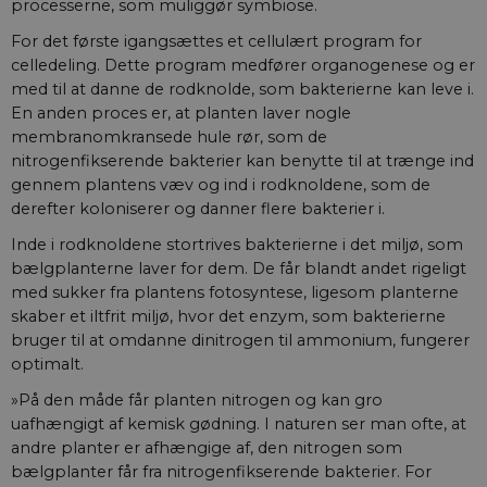
processerne, som muliggør symbiose.
For det første igangsættes et cellulært program for
celledeling. Dette program medfører organogenese og er
med til at danne de rodknolde, som bakterierne kan leve i.
En anden proces er, at planten laver nogle
membranomkransede hule rør, som de
nitrogenfikserende bakterier kan benytte til at trænge ind
gennem plantens væv og ind i rodknoldene, som de
derefter koloniserer og danner flere bakterier i.
Inde i rodknoldene stortrives bakterierne i det miljø, som
bælgplanterne laver for dem. De får blandt andet rigeligt
med sukker fra plantens fotosyntese, ligesom planterne
skaber et iltfrit miljø, hvor det enzym, som bakterierne
bruger til at omdanne dinitrogen til ammonium, fungerer
optimalt.
»På den måde får planten nitrogen og kan gro
uafhængigt af kemisk gødning. I naturen ser man ofte, at
andre planter er afhængige af, den nitrogen som
bælgplanter får fra nitrogenfikserende bakterier. For