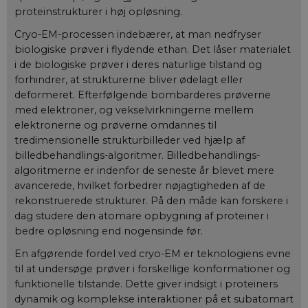
proteinstrukturer i høj opløsning.
Cryo-EM-processen indebærer, at man nedfryser
biologiske prøver i flydende ethan. Det låser materialet
i de biologiske prøver i deres naturlige tilstand og
forhindrer, at strukturerne bliver ødelagt eller
deformeret. Efterfølgende bombarderes prøverne
med elektroner, og vekselvirkningerne mellem
elektronerne og prøverne omdannes til
tredimensionelle strukturbilleder ved hjælp af
billedbehandlings-algoritmer. Billedbehandlings-
algoritmerne er indenfor de seneste år blevet mere
avancerede, hvilket forbedrer nøjagtigheden af de
rekonstruerede strukturer. På den måde kan forskere i
dag studere den atomare opbygning af proteiner i
bedre opløsning end nogensinde før.
En afgørende fordel ved cryo-EM er teknologiens evne
til at undersøge prøver i forskellige konformationer og
funktionelle tilstande. Dette giver indsigt i proteiners
dynamik og komplekse interaktioner på et subatomart