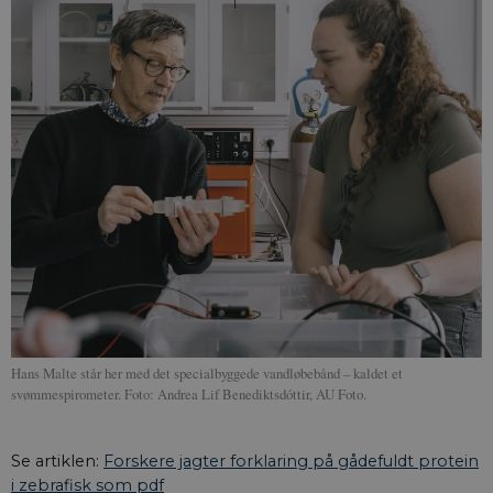
Hans Malte står her med det specialbyggede vandløbebånd – kaldet et
svømmespirometer. Foto: Andrea Lif Benediktsdóttir, AU Foto.
Se artiklen:
Forskere jagter forklaring på gådefuldt protein
i zebrafisk som pdf