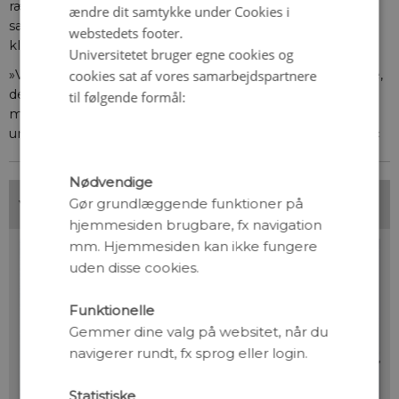
række forsøg med zebrafisk, hvor myoglobin-genet var
ændre dit samtykke under Cookies i
sat ud af spil. Hun håbede, at fiskene kunne give nogle
webstedets footer.
klare svar.
Universitetet bruger egne cookies og
cookies sat af vores samarbejdspartnere
»Vi valgte zebrafisk af flere grunde. De er billigere at have,
de formerer sig i en fart og vokser lynhurtigt op. På den
til følgende formål:
måde kan man komme gennem flere generationer og
undersøge en række forskellige ting på nogle måneder.«
Nødvendige
Gør grundlæggende funktioner på
hjemmesiden brugbare, fx navigation
mm. Hjemmesiden kan ikke fungere
uden disse cookies.
Funktionelle
Gemmer dine valg på websitet, når du
navigerer rundt, fx sprog eller login.
Statistiske