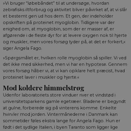
»Vi bruger “løbebåndet” til at undersøge, hvordan
zebrafisks iltforbrug og aktivitet bliver påvirket af, at vi slår
et bestemt gen ud hos dem. Et gen, der indeholder
opskriften på proteinet myoglobin. Tidligere var der
enighed om, at myoglobin, som der er masser af, er
afgørende i de fleste dyr for at levere oxygen nok til hjerte
og muskler, men vores forsøg tyder på, at det er forkert,«
siger Angela Fago.
»Spørgsmålet er, hvilken rolle myo­globin så spiller. Vi ved
det ikke med sikkerhed, men vi har en hypotese. Gennem
vores forsøg håber vi, at vi kan opklare helt præcist, hvad
proteinet laver i muskler og hjerte.«
Mod koldere himmelstrøg
Udenfor laboratoriets store vinduer river et vindstød i
universitetsparkens gamle egetræer. Bladene er begyndt
at gulne, forberede sig på vinterens komme. Enkelte
hvirvler mod jorden. Vintermånederne i Danmark kan
sommetider føles ekstra lange for Angela Fago. Hun er
født i det sydlige Italien, i byen Taranto som ligger lige