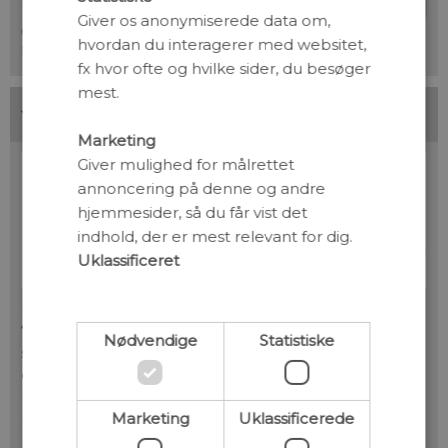
Giver os anonymiserede data om,
Opstillingen med “vandløbebåndet” set ovenfra. Foto: Andrea Lif
hvordan du interagerer med websitet,
Benediktsdóttir, AU Foto.
fx hvor ofte og hvilke sider, du besøger
mest.
Bestemmelse af stofskifte
Marketing
Giver mulighed for målrettet
annoncering på denne og andre
hjemmesider, så du får vist det
indhold, der er mest relevant for dig.
Uklassificeret
Figuren viser princippet i forskernes specialbyggede
“vandløbebånd” – på fagsproget kaldet et
Nødvendige
Statistiske
svømmespirometer. Det måler en zebrafisks optag af
oxygen ved hjælp af en lille sensor placeret i vandet,
mens vandstrømmen kan bestemmes af en propel
Marketing
Uklassificerede
koblet til en motor. Fiskene tvinges til at svømme ved
meget lav hastighed for at måle fiskens optag af