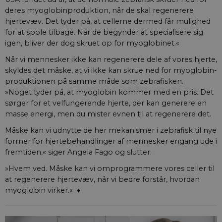
deres myoglobinproduktion, når de skal regenerere
hjertevæv. Det tyder på, at cellerne dermed får mulighed
for at spole tilbage. Når de begynder at specialisere sig
igen, bliver der dog skruet op for myoglobinet.«
Når vi mennesker ikke kan regenerere dele af vores hjerte,
skyldes det måske, at vi ikke kan skrue ned for myoglobin­
produktionen på samme måde som zebrafisken.
»Noget tyder på, at myoglobin kommer med en pris. Det
sørger for et velfungerende hjerte, der kan generere en
masse energi, men du mister evnen til at regenerere det.
Måske kan vi udnytte de her mekanismer i zebrafisk til nye
former for hjertebehandlinger af mennesker engang ude i
fremtiden,« siger Angela Fago og slutter:
»Hvem ved. Måske kan vi omprogrammere vores celler til
at regenerere hjertevæv, når vi bedre forstår, hvordan
myoglobin virker.« ♦