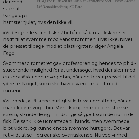
Et kig ind til fisken fra siden af vandløbebåndet". Foto: Andrea
derimod
gyl
Lif Benediktsdóttir, AU Foto
af 
svær at
tvinge op i
hamsterhjulet, hvis den ikke vil.
»Vi designede vores fiskeløbebånd sådan, at fiskene er
Navn
Navn
/ Domæne
Udløb
/ Domæne
Beskrivelse
nødt til at svømme mod vandstrømmen. Hvis ikke, bliver
__Secure-YNID
__Secure-
.youtube.com
5
aktuelnaturvidenskab.
Dette er en
de presset tilbage mod et plastikgitter,« siger Angela
Navn
/ Domæne
Udløb
Beskrivelse
typo3nonce_Qo2uwGSpljjSaKhtzvJuIA
måneder
sikkerhedsorien
Fago.
4 uger
cookie, der sæt
nmstat
1 år 1
Denne cookie
Siteimprove A/S
YouTube. Den
__Secure-
aktuelnaturvidenskab.
måned
indstilles af
.aktuelnaturvidenskab.dk
beskytter
typo3nonce_eIBI8r5WxlSyZCHbm3ymLQ
Svømmespirometret gav professoren og hendes to ph.d.-
SiteImprove. Det
loginprocesser 
registrerer statistis
studerende mulighed for at undersøge, hvad der sker med
sikrer sikker
__Secure-
aktuelnaturvidenskab.
data om besøgend
brugeradgang.
typo3nonce_neMQg8rH1wTkMuCTvDLVtg
en zebrafisk uden myoglobin, når den bliver presset til det
adfærd på
webstedet. Bruges t
yderste. Noget, som ikke havde været muligt med
YSC
Session
Denne cookie
Google LLC
__Secure-
aktuelnaturvidenskab.
intern analyse af
indstilles af
.youtube.com
typo3nonce_M4XdBoB8fUI9A4vpzrXShg
webstedsoperatøre
musene.
YouTube til at 
visninger af
»Vi troede, at fiskene hurtigt ville blive udmattede, når de
indlejrede vide
manglede myoglobin. Men i kampen mod den stærke
__Secure-
.youtube.com
5
YouTube bruge
strøm, klarede de sig mindst lige så godt som de normale
ROLLOUT_TOKEN
måneder
denne cookie ti
4 uger
lancere nye
fisk. De sank ikke udmattede til bunds, men svømmede
funktioner og 
blot videre, og kunne endda svømme hurtigere. Det var
den tilhørende
effekt, når andr
ret vildt at se – og ganske overraskende. Nu ved vi med
eksisterende