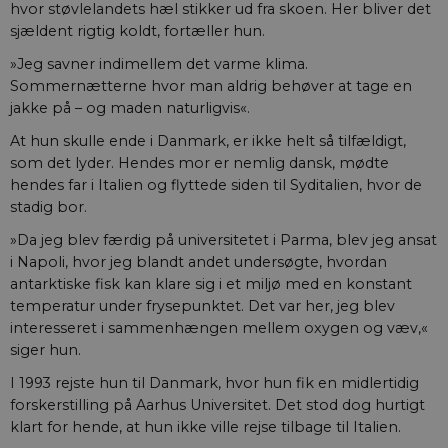
hvor støvlelandets hæl stikker ud fra skoen. Her bliver det
sjældent rigtig koldt, fortæller hun.
»Jeg savner indimellem det varme klima.
Sommernætterne hvor man aldrig behøver at tage en
jakke på – og maden naturligvis«.
At hun skulle ende i Danmark, er ikke helt så tilfældigt,
som det lyder. Hendes mor er nemlig dansk, mødte
hendes far i Italien og flyttede siden til Syditalien, hvor de
stadig bor.
»Da jeg blev færdig på universitetet i Parma, blev jeg ansat
i Napoli, hvor jeg blandt andet undersøgte, hvordan
antarktiske fisk kan klare sig i et miljø med en konstant
temperatur under frysepunktet. Det var her, jeg blev
interesseret i sammenhængen mellem oxygen og væv,«
siger hun.
I 1993 rejste hun til Danmark, hvor hun fik en midlertidig
forskerstilling på Aarhus Universitet. Det stod dog hurtigt
klart for hende, at hun ikke ville rejse tilbage til Italien.