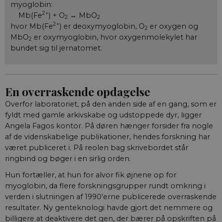
myoglobin:
2+
Mb(Fe
) + O
↔ MbO
2
2
2+
hvor Mb(Fe
) er deoxymyoglobin, O
er oxygen og
2
MbO
er oxymyoglobin, hvor oxygenmolekylet har
2
bundet sig til jernatomet.
En overraskende opdagelse
Overfor laboratoriet, på den anden side af en gang, som er
fyldt med gamle arkivskabe og udstoppede dyr, ligger
Angela Fagos kontor. På døren hænger forsider fra nogle
af de videnskabelige publikationer, hendes forskning har
været publiceret i. På reolen bag skrivebordet står
ringbind og bøger i en sirlig orden.
Hun fortæller, at hun for alvor fik øjnene op for
myoglobin, da flere forskningsgrupper rundt omkring i
verden i slutningen af 1990’erne publicerede overraskende
resultater. Ny genteknologi havde gjort det nemmere og
billigere at deaktivere det gen, der bærer på opskriften på