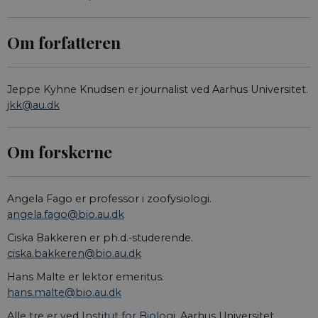
Om forfatteren
Jeppe Kyhne Knudsen er journalist ved Aarhus Universitet.
jkk@au.dk
Om forskerne
Angela Fago er professor i zoofysiologi.
angela.fago@bio.au.dk
Ciska Bakkeren er ph.d.-studerende.
ciska.bakkeren@bio.au.dk
Hans Malte er lektor emeritus.
hans.malte@bio.au.dk
Alle tre er ved
Institut for Biologi
, Aarhus Universitet.