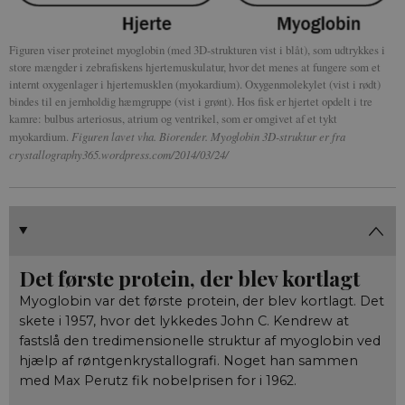
Figuren viser proteinet myoglobin (med 3D-strukturen vist i blåt), som udtrykkes i
store mængder i zebrafiskens hjertemuskulatur, hvor det menes at fungere som et
internt oxygenlager i hjertemusklen (myokardium). Oxygenmolekylet (vist i rødt)
bindes til en jernholdig hæmgruppe (vist i grønt). Hos fisk er hjertet opdelt i tre
kamre: bulbus arteriosus, atrium og ventrikel, som er omgivet af et tykt
myokardium.
Figuren lavet vha. Biorender. Myoglobin 3D-struktur er fra
crystallography365.wordpress.com/2014/03/24/
Det første protein, der blev kortlagt
Myoglobin var det første protein, der blev kortlagt. Det
skete i 1957, hvor det lykkedes John C. Kendrew at
fastslå den tredimensionelle struktur af myoglobin ved
hjælp af røntgenkrystallografi. Noget han sammen
med Max Perutz fik nobelprisen for i 1962.