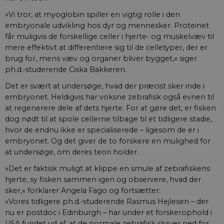
»Vi tror, at myoglobin spiller en vigtig rolle i den
embryonale udvikling hos dyr og mennesker. Proteinet
får muligvis de forskellige celler i hjerte- og muskelvæv til
mere effektivt at differentiere sig til de celletyper, der er
brug for, mens væv og organer bliver bygget,« siger
ph.d.-studerende Ciska Bakkeren.
Det er svært at undersøge, hvad der præcist sker inde i
embryonet. Heldigvis har voksne zebrafisk også evnen til
at regenerere dele af dets hjerte. For at gøre det, er fisken
dog nødt til at spole cellerne tilbage til et tidligere stadie,
hvor de endnu ikke er specialiserede – ligesom de er i
embryonet. Og det giver de to forskere en mulighed for
at undersøge, om deres teori holder.
»Det er faktisk muligt at klippe en smule af zebrafiskens
hjerte, sy fisken sammen igen og observere, hvad der
sker,« forklarer Angela Fago og fortsætter:
»Vores tidligere ph.d.-studerende Rasmus Hejlesen – der
nu er postdoc i Edinburgh – har under et forskerophold i
USA fundet ud af, at de normale zebrafisk skruer ned for