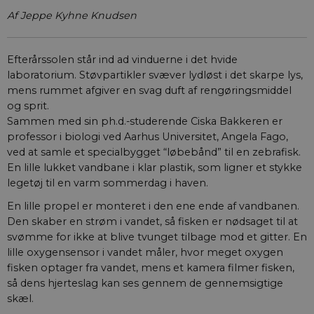
Af Jeppe Kyhne Knudsen
Efterårssolen står ind ad vinduerne i det hvide
laboratorium. Støvpartikler svæver lydløst i det skarpe lys,
mens rummet afgiver en svag duft af rengøringsmiddel
og sprit.
Sammen med sin ph.d.-studerende Ciska Bakkeren er
professor i biologi ved Aarhus Universitet, Angela Fago,
ved at samle et specialbygget “løbebånd” til en zebrafisk.
En lille lukket vandbane i klar plastik, som ligner et stykke
legetøj til en varm sommerdag i haven.
En lille propel er monteret i den ene ende af vandbanen.
Den skaber en strøm i vandet, så fisken er nødsaget til at
svømme for ikke at blive tvunget tilbage mod et gitter. En
lille oxygensensor i vandet måler, hvor meget oxygen
fisken optager fra vandet, mens et kamera filmer fisken,
så dens hjerteslag kan ses gennem de gennemsigtige
skæl.