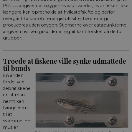
Coo
aktuelnaturvidenskab.dk
PO
angiver det oxygenniveau i vandet, hvor fisken ikke
til
2-crit
sam
længere kan opretholde sit hvilestofskifte og derfor
er 
overgår til anaerobt energistofskifte, hvor energi
Scr
fun
produceres uden oxygen. Stjernerne over datapunkterne
angiver i hvilken grad, der er signifikant forskel på de to
fe_typo_user
Session
Det
Typo3 Association
Typ
aktuelnaturvidenskab.dk
grupper.
web
Det
bru
for
gem
Troede at fiskene ville synke udmattede
men
mul
til bunds
det
ind
En anden
sel
af 
fordel ved
de 
zebrafiskene
inds
slu
er, at man
bro
nemt kan
ind
ide
tvinge dem
nog
til at
__cf_bm
29
Den
Cloudflare Inc.
svømme. En
minutter
ske
.vimeo.com
59
bot
mus er
sekunder
hje