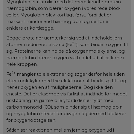
Myoglobin er i familie med det mere kendte protein
hæmoglobin, som bærer oxygen i vores røde blod­
celler. Myoglobin blev kortlagt først, fordi det er
markant mindre end hæmoglobin og derfor er
enklere at kortlægge.
Begge proteiner udmærker sig ved at indeholde jern-
2+
atomer i reduceret tilstand (Fe
), som binder oxygen til
sig. Proteinerne kan holde på oxygenmolekylerne, og
hæmoglobin bærer oxygen via blodet ud til cellerne i
hele kroppen.
2+
Fe
mangler to elektroner og søger derfor hele tiden
efter molekyler med frie elektroner at binde sig til – og
her er oxygen en af mulighederne. Dog ikke den
eneste. Det er eksempelvis farligt at indånde for meget
udstødning fra gamle biler, fordi den er fyldt med
carbonmonoxid (CO), som binder sig til hæmoglobin
og myoglobin i stedet for oxygen og dermed blokerer
for oxygenoptagelsen.
Sådan ser reaktionen mellem jern og oxygen ud i