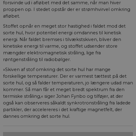
forsvinde ud i afløbet med det samme, når man hiver
proppen op. I stedet opstår der er strømhvirvel omkring
afløbet.
Stoffet opnår en meget stor hastighed i faldet mod det
sorte hul, hvor potentiel energi omdannes til kinetisk
energi. Når faldet bremses i tilvækstskiven, bliver den
kinetiske energi til varme, og stoffet udsender store
mængder elektromagnetisk stråling, lige fra
røntgenstråling til radiobølger.
»Skiven af stof omkring det sorte hul har mange
forskellige temperaturer. Der er varmest tættest på det
sorte hul, og så falder temperaturen, jo længere udad man
kommer. Så man får et meget bredt spektrum fra den
termiske stråling,« siger Johan Fynbo og tilføjer, at der
også kan observeres såkaldt synkrotronstråling fra ladede
partikler, der accelereres i det kraftige magnetfelt, der
dannes omkring det sorte hul.