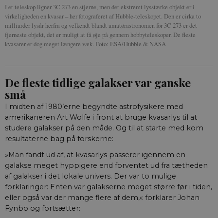
I et teleskop ligner 3C 273 en stjerne, men det ekstremt lysstærke objekt er i
virkeligheden en kvasar – her fotograferet af Hubble-teleskopet. Den er cirka to
milliarder lysår herfra og velkendt blandt amatørastronomer, for 3C 273 er det
fjerneste objekt, det er muligt at få øje på gennem hobbyteleskoper. De fleste
kvasarer er dog meget længere væk. Foto: ESA/Hubble & NASA
De fleste tidlige galakser var ganske
små
I midten af 1980’erne begyndte astrofysikere med
amerikaneren Art Wolfe i front at bruge kvasarlys til at
studere galakser på den måde. Og til at starte med kom
resultaterne bag på forskerne:
»Man fandt ud af, at kvasarlys passerer igennem en
galakse meget hyppigere end forventet ud fra tætheden
af galakser i det lokale univers. Der var to mulige
forklaringer: Enten var galakserne meget større før i tiden,
eller også var der mange flere af dem,« forklarer Johan
Fynbo og fortsætter: