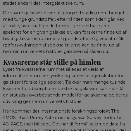
stedet ender i det intergalaktiske rum.
til
sam
er 
De større galakser bliver til gengæld stadig mere beriget
Scr
med tunge grundstoffer, efterhånden som tiden går. Ved
fun
at måle, hvor kraftige de forskellige spektrallinjer i
fe_typo_user
Session
Det
Typo3 Association
spektret for en given galakse er, kan forskerne finde ud af,
Typ
aktuelnaturvidenskab.dk
web
hvad galakserne rummer af grundstoffer. Og ved at måle
Det
bru
rødforskydningen af spektrallinjerne kan de finde ud af,
for
hvornår i universets historie, galaksen så sådan ud.
gem
men
Kvasarerne står stille på himlen
mul
det
Lyset fra kvasarerne rummet således et væld af
ind
sel
informationer om de fysiske og kemiske egenskaber for
af 
de 
galakser i forskellige epoker. Tjekker man mange tusinde
inds
kvasarer for absorptionsspektre fra galakser, kan man få
slu
bro
en statistisk overbevisende model for galakserne og deres
ind
udvikling gennem universets historie.
ide
nog
Her kommer det internationale forskningsprojekt The
__cf_bm
29
Den
Cloudflare Inc.
4MOST-Gaia Purely Astrometric Quasar Survey, forkortet
minutter
ske
.vimeo.com
59
bot
4G-PAQS, ind i billedet. Det har til formål at bruge data fra
sekunder
hje
det europæiske rumteleskop Gaia til at finde kvasarer, der
gyl