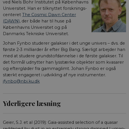
ved Niels Bohr Institutet på Københavns
Universitet. Han er tilknyttet forsknings-
centeret
The Cosmic Dawn Center
(DAWN)
, der både har til huse på
Københavns Universitet og på
Danmarks Tekniske Universitet.
Johan Fynbo studerer galakser i det unge univers – dvs. de
første 2-3 milliarder år efter Big Bang. Særligt arbejder han
med at studere grundstofdannelse i de første galakser. Til
det formål udnytter han lysstærke objekter som kvasarer
og eftergløder fra gammaglimt. Johan Fynbo er også
stærkt engageret i udvikling af nye instrumenter.
jfynbo@nbi.ku.dk
Yderligere læsning
Geier, S.J. et al (2019): Gaia-assisted selection of a quasar
reddened by dust in an extremely strong damped Lyman-