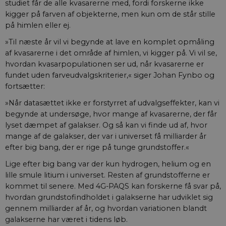
studiet får de alle kvasarerne med, fordi forskerne ikke
kigger på farven af objekterne, men kun om de står stille
på himlen eller ej.
»Til næste år vil vi begynde at lave en komplet opmåling
af kvasarerne i det område af himlen, vi kigger på. Vi vil se,
hvordan kvasarpopulationen ser ud, når kvasarerne er
fundet uden farveudvalgskriterier,« siger Johan Fynbo og
fortsætter:
»Når datasættet ikke er forstyrret af udvalgseffekter, kan vi
begynde at undersøge, hvor mange af kvasarerne, der får
lyset dæmpet af galakser. Og så kan vi finde ud af, hvor
mange af de galakser, der var i universet få milliarder år
efter big bang, der er rige på tunge grundstoffer.«
Lige efter big bang var der kun hydrogen, helium og en
lille smule litium i universet. Resten af grundstofferne er
kommet til senere. Med 4G-PAQS kan forskerne få svar på,
hvordan grundstofindholdet i galakserne har udviklet sig
gennem milliarder af år, og hvordan variationen blandt
galakserne har været i tidens løb.