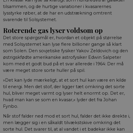
En kvasar kan lyse så kraftigt som hundredvis af galakser
tilsammen, og de hurtige variationer i kvasarernes
lysstyrke røber, at de har en udstrækning omtrent
svarende til Solsystemet.
Roterende gas lyser voldsom op
Det store spørgsmål er, hvordan et objekt på størrelse
med Solsystemet kan lyse flere billioner gange så klart
som Solen. Den sovjetiske fysiker Yakov Zeldovich og den
østrigskfødte amerikanske astro­fysiker Edwin Salpeter
kom med et godt bud på et svar allerede i 1964: Der må
være meget store sorte huller på spil.
»Det kan lyde mærkeligt, at et sort hul kan være en kilde
til energi. Men det stof, der ligger tæt omkring det sorte
hul, bliver meget varmt og lyser helt enormt op. Det er,
hvad man kan se som en kvasar,« lyder det fra Johan
Fynbo.
Når stof falder ned mod et sort hul, falder det ikke direkte i,
men lægger sig i en såkaldt tilvækstskive omkring det
sorte hul. Det svarer til, at al vandet i et badekar ikke kan