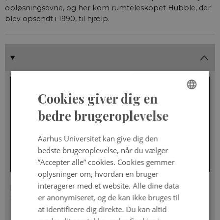
opløsningsevne, og her kom rum­teleskopet Hubble, der
blev opsendt i 1990, til hjælp.
Cookies giver dig en
ENGLISH
bedre brugeroplevelse
DANISH
Aarhus Universitet kan give dig den
bedste brugeroplevelse, når du vælger
”Accepter alle” cookies. Cookies gemmer
oplysninger om, hvordan en bruger
Lyset fra CEERS 1019 har været 13,2 milliarder år undervejs. Det røber Webb-
interagerer med et website. Alle dine data
teleskopets infrarøde spektroskop, som giver en rødforskydning på 8,679. Credit:
er anonymiseret, og de kan ikke bruges til
NASA, ESA, CSA, Leah Hustak (STScI)
at identificere dig direkte. Du kan altid
De første kvasarer var tidligt på den