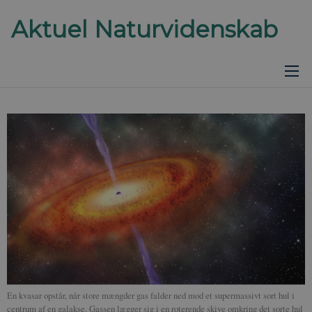
En kvasar opstår, når store mængder gas falder ned mod et supermassivt sort hul i
centrum af en galakse. Gassen lægger sig i en roterende skive omkring det sorte hul