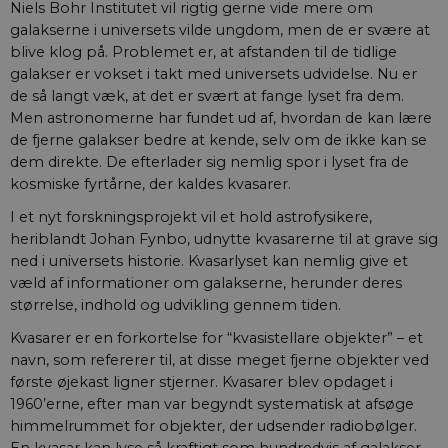
Niels Bohr Institutet vil rigtig gerne vide mere om
galakserne i universets vilde ungdom, men de er svære at
blive klog på. Problemet er, at afstanden til de tidlige
galakser er vokset i takt med universets udvidelse. Nu er
de så langt væk, at det er svært at fange lyset fra dem.
Men astronomerne har fundet ud af, hvordan de kan lære
de fjerne galakser bedre at kende, selv om de ikke kan se
dem direkte. De efterlader sig nemlig spor i lyset fra de
kos­miske fyrtårne, der kaldes kvasarer.
I et nyt forskningsprojekt vil et hold astrofysikere,
heriblandt Johan Fynbo, udnytte kvasarerne til at grave sig
ned i universets historie. Kvasarlyset kan nemlig give et
væld af informationer om galakserne, herunder deres
størrelse, indhold og udvikling gennem tiden.
Kvasarer er en forkortelse for “kvasistellare objekter” – et
navn, som refererer til, at disse meget fjerne objekter ved
første øjekast ligner stjerner. Kvasarer blev opdaget i
1960’erne, efter man var begyndt systematisk at afsøge
himmelrummet for objekter, der udsender radiobølger.