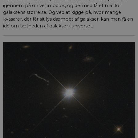
igennem på sin vej imod os, og dermed få et mål for
galaksens størrelse. Og ved at kigge på, hvor mange
kvasarer, der får sit lys dæmpet af galakser, kan man få en
idé om tætheden af galakser i universet.