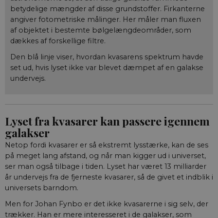
betydelige mængder af disse grundstoffer. Firkanterne
angiver fotometriske målinger. Her måler man fluxen
af objektet i bestemte bølgelængde­områder, som
dækkes af forskellige filtre.
Den blå linje viser, hvordan kvasarens spektrum havde
set ud, hvis lyset ikke var blevet dæmpet af en galakse
undervejs.
Lyset fra kvasarer kan passere igennem
galakser
Netop fordi kvasarer er så ekstremt lysstærke, kan de ses
på meget lang afstand, og når man kigger ud i universet,
ser man også tilbage i tiden. Lyset har været 13 milliarder
år undervejs fra de fjerneste kvasarer, så de givet et indblik i
universets barndom.
Men for Johan Fynbo er det ikke kvasarerne i sig selv, der
trækker. Han er mere interesseret i de galakser, som