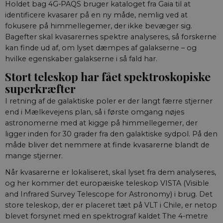
Holdet bag 4G-PAQS bruger kataloget fra Gaia til at
identificere kvasarer på en ny måde, nemlig ved at
fokusere på himmellegemer, der ikke bevæger sig.
Bagefter skal kvasarernes spektre analyseres, så forskerne
kan finde ud af, om lyset dæmpes af galakserne – og
hvilke egenskaber galakserne i så fald har.
Stort teleskop har fået spektroskopiske
superkræfter
I retning af de galaktiske poler er der langt færre stjerner
end i Mælkevejens plan, så i første omgang nøjes
astronomerne med at kigge på himmellegemer, der
ligger inden for 30 grader fra den galaktiske sydpol. På den
måde bliver det nemmere at finde kvasarerne blandt de
mange stjerner.
Når kvasarerne er lokaliseret, skal lyset fra dem analyseres,
og her kommer det europæiske teleskop VISTA (Visible
and Infrared Survey Telescope for Astronomy) i brug. Det
store teleskop, der er placeret tæt på VLT i Chile, er netop
blevet forsynet med en spektrograf kaldet The 4-metre