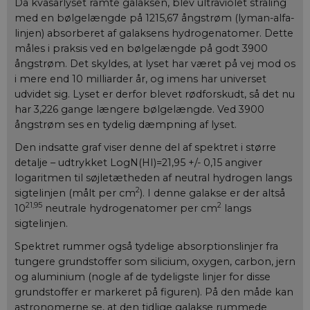
Da kvasarlyset ramte galaksen, blev ultraviolet stråling
med en bølgelængde på 1215,67 ångstrøm (lyman-alfa-
linjen) absorberet af galaksens hydrogenatomer. Dette
måles i praksis ved en bølgelængde på godt 3900
ångstrøm. Det skyldes, at lyset har været på vej mod os
i mere end 10 milliarder år, og imens har universet
udvidet sig. Lyset er derfor blevet rødforskudt, så det nu
har 3,226 gange længere bølgelængde. Ved 3900
ångstrøm ses en tydelig dæmpning af lyset.
Den indsatte graf viser denne del af spektret i større
detalje – udtrykket LogN(HI)=21,95 +/- 0,15 angiver
logaritmen til søjletætheden af neutral hydrogen langs
2
sigtelinjen (målt per cm
). I denne galakse er der altså
21,95
2
10
neutrale hydrogenatomer per cm
langs
sigtelinjen.
Spektret rummer også tydelige absorptionslinjer fra
tungere grundstoffer som silicium, oxygen, carbon, jern
og aluminium (nogle af de tydeligste linjer for disse
grundstoffer er markeret på figuren). På den måde kan
astronomerne se, at den tidlige galakse rummede