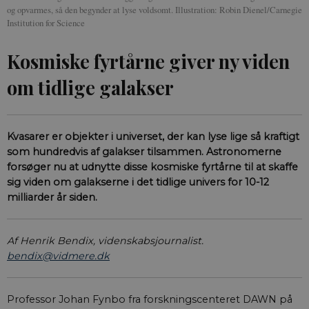
og opvarmes, så den begynder at lyse voldsomt. Illustration: Robin Dienel/Carnegie
Institution for Science
Kosmiske fyrtårne giver ny viden
om tidlige galakser
Kvasarer er objekter i universet, der kan lyse lige så kraftigt
som hundredvis af galakser tilsammen. Astronomerne
forsøger nu at udnytte disse kosmiske fyrtårne til at skaffe
sig viden om galakserne i det tidlige univers for 10-12
milliarder år siden.
Af Henrik Bendix, videnskabsjournalist.
bendix@vidmere.dk
Professor Johan Fynbo fra forskningscenteret DAWN på