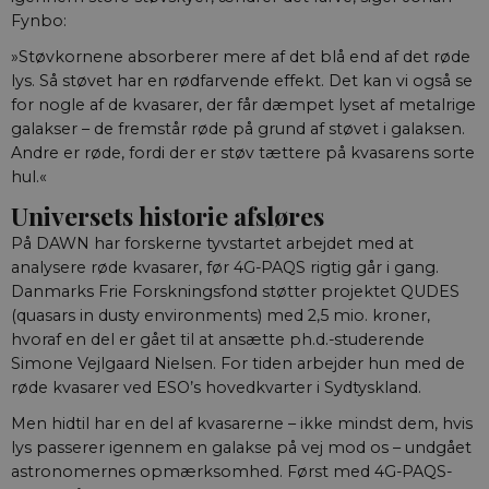
Fynbo:
»Støvkornene absorberer mere af det blå end af det røde
lys. Så støvet har en rødfarvende effekt. Det kan vi også se
for nogle af de kvasarer, der får dæmpet lyset af metalrige
galakser – de fremstår røde på grund af støvet i galaksen.
Andre er røde, fordi der er støv tættere på kvasarens sorte
hul.«
Universets historie afsløres
På DAWN har forskerne tyvstartet arbejdet med at
analysere røde kvasarer, før 4G-PAQS rigtig går i gang.
Danmarks Frie Forskningsfond støtter projektet QUDES
(quasars in dusty environments) med 2,5 mio. kroner,
hvoraf en del er gået til at ansætte ph.d.-studerende
Simone Vejlgaard Nielsen. For tiden arbejder hun med de
røde kvasarer ved ESO’s hovedkvarter i Sydtyskland.
Men hidtil har en del af kvasarerne – ikke mindst dem, hvis
lys passerer igennem en galakse på vej mod os – undgået
astronomernes opmærksomhed. Først med 4G-PAQS-