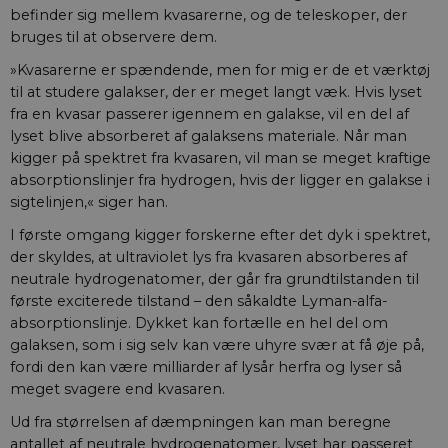
befinder sig mellem kvasarerne, og de teleskoper, der
bruges til at observere dem.
»Kvasarerne er spændende, men for mig er de et værktøj
til at studere galakser, der er meget langt væk. Hvis lyset
fra en kvasar passerer igennem en galakse, vil en del af
lyset blive absorberet af galaksens materiale. Når man
kigger på spektret fra kvasaren, vil man se meget kraftige
absorptionslinjer fra hydrogen, hvis der ligger en galakse i
sigtelinjen,« siger han.
I første omgang kigger forskerne efter det dyk i spektret,
der skyldes, at ultraviolet lys fra kvasaren absorberes af
neutrale hydrogenatomer, der går fra grundtilstanden til
første exciterede tilstand – den såkaldte Lyman-alfa-
absorptionslinje. Dykket kan fortælle en hel del om
galaksen, som i sig selv kan være uhyre svær at få øje på,
fordi den kan være milliarder af lysår herfra og lyser så
meget svagere end kvasaren.
Ud fra størrelsen af dæmpningen kan man beregne
antallet af neutrale hydrogenatomer, lyset har passeret