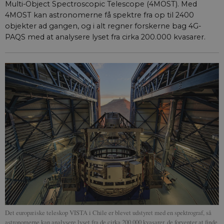
Multi-Object Spectroscopic Telescope (4MOST). Med
4MOST kan astronomerne få spektre fra op til 2400
objekter ad gangen, og i alt regner forskerne bag 4G-
PAQS med at analysere lyset fra cirka 200.000 kvasarer.
Det europæiske teleskop VISTA i Chile er blevet udstyret med en spektrograf, så
astronomerne kan analysere lyset fra de cirka 200.000 kvasarer, de forventer at finde