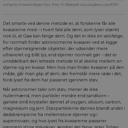
ved hjælp af rumteleskopet Gaia. Foto: G. Hüdepohl (atacamaphoto.com)/ESO
Det smarte ved denne metode er, at forskerne får alle
kvasarerne med – i hvert fald alle dem, som lyser stærkt
nok til, at Gaia kan fange dem. Og det er ikke en selvfølge,
for normalt finder astronomerne kvasarer ved at kigge
efter stjernelignende objekter, der udsender mere
ultraviolet og blåt lys, end stjerner normalt gør – det er
umiddelbart den letteste metode til at skelne mellem en
stjerne og en kvasar. Men hvis man finder kvasarer på den
måde, går man glip af dem, der fremstår mere røde i det,
fordi lyset fra dem har passeret igennem støv.
Når astronomer taler om støv, mener de ikke
nullermænd, men partikler mindre end sandkorn –
ganske små krystaller dannet af oxygen, silicium, carbon,
magnesium og jern. Støvpartiklerne dannes blandt andet i
dødskramperne fra mellemstore stjerner og i
supernovaer, og hvis lyset fra kvasarerne passerer
igennem store støvskyer, ændrer det farve, siger Johan