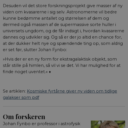
Desuden vil det store forskningsprojekt give masser af ny
viden om kvasarerne i sig selv. Astronomerne vil bedre
kunne bedømme antallet og størrelsen af dem og
dermed også massen af de supermassive sorte huller i
universets ungdom, og de får indsigt i, hvordan kvasarerne
dannes og udvikler sig. Og så er der jo altid en chance for,
at der dukker helt nye og spændende ting op, som aldrig
er set før, slutter Johan Fynbo:
»Hvis der er en ny form for ekstragalaktisk objekt, som
står stille på himlen, så vil vi se det. Vi har mulighed for at
finde noget uventet.« ♦
Se artiklen:
Kosmiske fyrtårne giver ny viden om tidlige
galakser som pdf
Om forskeren
Johan Fynbo er professor i astrofysik