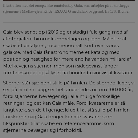
identifikatorer 
Illustration med det europæiske rumteleskop Gaia, som arbejder på at kortlægge
kan bruges til
stjernerne i Mælkevejen. Kilde: ESA/ATG medialab; baggrund: ESO/S. Brunier
samme formål.
VISITOR_INFO1_LIVE
5
Denne cookie
Google LLC
måneder
indstilles af Y
.youtube.com
4 uger
for at holde sty
Gaia blev sendt op i 2013 og er stadig i fuld gang med af
brugerpræferen
for Youtube-
affotografere himmelrummet igen og igen. Målet er at
videoer, der er
skabe et detaljeret, tredimensionalt kort over vores
indlejret i
websteder; den
galakse. Med Gaia får astronomerne et katalog med
også afgøre, o
position og hastighed for mere end halvanden milliard af
webstedsbesø
bruger den nye 
Mælkevejens stjerner, men som sidegevinst fanger
gamle version a
rumteleskopet også lyset fra hundredtusindvis af kvasarer.
Youtube-
grænsefladen.
Stjerner står sjældent stille på himlen. De stjernebilleder, vi
ser på himlen i dag, ser helt anderledes ud om 100.000 år,
fordi stjernerne bevæger sig i alle mulige forskellige
retninger, og det kan Gaia måle. Fordi kvasarerne er så
langt væk, ser de til gengæld ud til at stå stille på himlen.
Forskerne bag Gaia bruger kendte kvasarer som
fikspunkter til at skabe en referenceramme, som
stjernerne bevæger sig i forhold til.