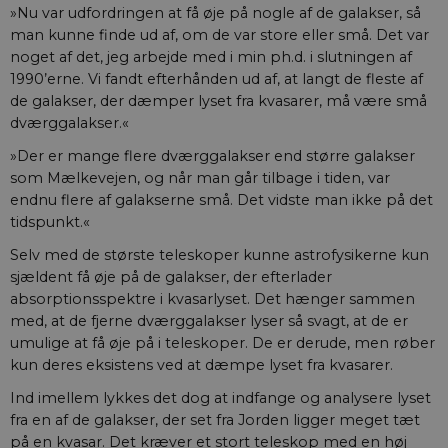
»Nu var udfordringen at få øje på nogle af de galakser, så
man kunne finde ud af, om de var store eller små. Det var
noget af det, jeg arbejde med i min ph.d. i slutningen af
1990’erne. Vi fandt efterhånden ud af, at langt de fleste af
de galakser, der dæmper lyset fra kvasarer, må være små
dværggalakser.«
»Der er mange flere dværggalakser end større galakser
som Mælkevejen, og når man går tilbage i tiden, var
endnu flere af galakserne små. Det vidste man ikke på det
tidspunkt.«
Selv med de største teleskoper kunne astrofysikerne kun
sjældent få øje på de galakser, der efterlader
absorptionsspektre i kvasarlyset. Det hænger sammen
med, at de fjerne dværggalakser lyser så svagt, at de er
umulige at få øje på i teleskoper. De er derude, men røber
kun deres eksistens ved at dæmpe lyset fra kvasarer.
Ind imellem lykkes det dog at indfange og analysere lyset
fra en af de galakser, der set fra Jorden ligger meget tæt
på en kvasar. Det kræver et stort teleskop med en høj