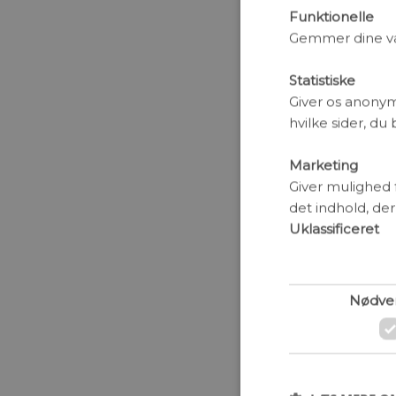
Kulstoflagr
Funktionelle
Gemmer dine valg
Kulstoflagr
klimabelast
Statistiske
særlig rolle.
Giver os anonym
Af Jørgen E
hvilke sider, du
At eksplode
Opdagelsen 
Marketing
transformere
Giver mulighed 
skæbne der 
det indhold, der
Uklassificeret
Meteorkrate
Danskere fo
Grønland, s
Nødve
ny og vigti
forhistorie
Af Kristian 
Perspek