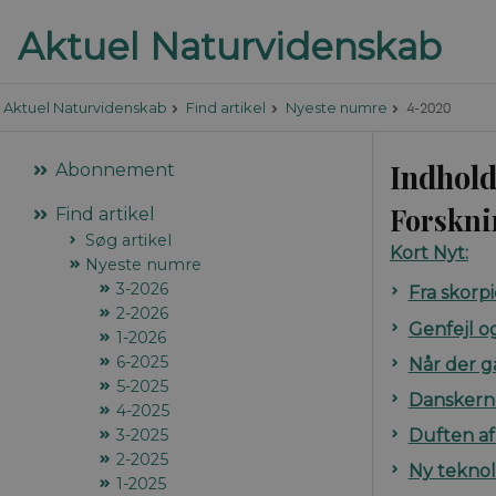
4-2020
Aktuel Naturvidenskab
Find artikel
Nyeste numre
Indhold
Abonnement
Forskni
Find artikel
Søg artikel
Kort Nyt:
Nyeste numre
3-2026
Fra skorpi
2-2026
Genfejl og
1-2026
6-2025
Når der gå
5-2025
Danskerne
4-2025
Duften af 
3-2025
2-2025
Ny teknol
1-2025