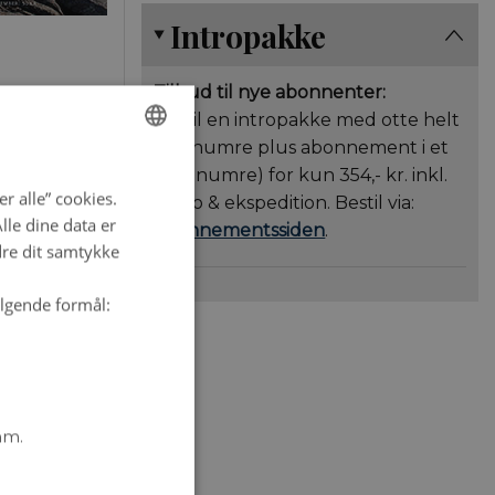
Intropakke
Tilbud til nye abonnenter:
Bestil en intropakke med otte helt
nye numre plus abonnement i et
ENGLISH
år (6 numre) for kun 354,- kr. inkl.
a – højere
r alle” cookies.
porto & ekspedition. Bestil via:
DANISH
et sig
le dine data er
abonnementssiden
.
dre dit samtykke
ølgende formål:
 jordlag, og
for hjælpe
re på i
at studere
mm.