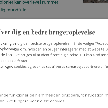
olonier kan overleve i rummet
tlig mundfuld
iver dig en bedre brugeroplevelse
 fik fat i Danmark
rne har vi set betydelige forandringer i det danske klim
t kan give dig den bedste brugeroplevelse, når du vælger ”Accepte
raturer og stigende nedbør. For samme periode viser d
plysninger om, hvordan en bruger interagerer med et website. Al
t antallet af de kraftigste storme er steget.
de kan ikke bruges til at identificere dig direkte. Du kan altid æn
n H. Mernild, John Cappelen og Mikael Scharling
ebstedets footer.
ger egne cookies og cookies sat af vores samarbejdspartnere til f
 – et spadestik tættere på bæredygtig produktion?
d dybe rødder kan hente både vand og næring i dybere
der med dybe rødder i landbrugs-produktionen kan der
tte ressourcerne bedre. Det har forskere kigget nærme
-projektet, hvor de har udviklet helt nye faciliteter til 
nde funktioner på hjemmesiden brugbare, fx navigation 
.
n ikke fungere uden disse cookies.
esbøll og Kristian Thorup-Kristensen