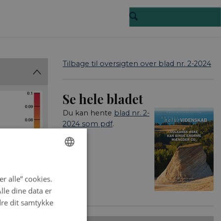
Tilbage til oversigten over blad nr. 2-2024
Se hele bladet
Du kan hente
blad nr. 2-
2024 som pdf
.
ENGLISH
r alle” cookies.
DANISH
le dine data er
dre dit samtykke