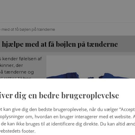
e med at få bøjlen på tænderne
l hjælpe med at få bøjlen på tænderne
 kender følelsen af
kinner, der
på tænderne og
 rettes til hos
For hvert år får
 procent af danske
iver dig en bedre brugeroplevelse
15-års alderen bøjle
ette de skæve
t kan give dig den bedste brugeroplevelse, når du vælger ”Accepte
 indgreb, som den
plysninger om, hvordan en bruger interagerer med et website. Al
dlæge udfører ud
de kan ikke bruges til at identificere dig direkte. Du kan altid æn
nnelse og erfaring
ebstedets footer.
t have de samme
Kilde: Datalogisk Institut, KU.