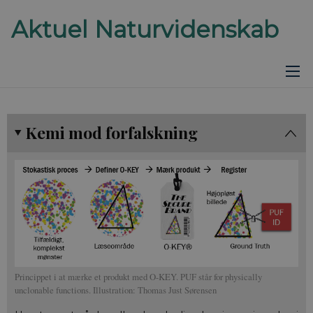
Kemi mod forfalskning
Princippet i at mærke et produkt med O-KEY. PUF står for physically
unclonable functions. Illustration: Thomas Just Sørensen