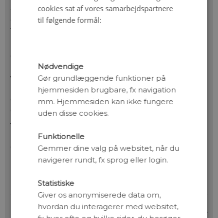
cookies sat af vores samarbejdspartnere
almindelig smartphone. Scanningen matcher billedet
af mønsteret med en krypteret database, og resultatet
til følgende formål:
fungerer som juridisk anerkendt dokumentation for, at
produktet er ægte.
O‑KEY udspringer af flere års forskning i materialekemi
Nødvendige
på Københavns Universitet. Forskningen er omsat til
Gør grundlæggende funktioner på
virksomheden PUFIN‑ID, som har udviklet både
mærkningsmaskiner, en IT‑infrastruktur, mobil-app og
hjemmesiden brugbare, fx navigation
en AI‑løsning, der håndterer de mange millioner
mm. Hjemmesiden kan ikke fungere
digitale fingeraftryk, teknologien genererer.
uden disse cookies.
Virksomheden har i dag 16 ansatte i København. For
Funktionelle
nylig er den danske porcelænsvirksomhed Royal
Copenhagen begyndt at bruge O-KEY på deres
Gemmer dine valg på websitet, når du
produkter. Ud over kongeligt porcelæn har O-KEY-
navigerer rundt, fx sprog eller login.
mærkerne indtil nu også siddet på blandt andet Kay
Bojesen-figurer og internationale sikkerhedsprodukter.
Statistiske
Giver os anonymiserede data om,
hvordan du interagerer med websitet,
CRK, Kilde: Københavns Universitet.