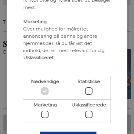
fx hvor ofte og hvilke sider, du besøger
mest.
Marketing
Tilbage til oversigten over blad nr. 1-2026
Giver mulighed for målrettet
annoncering på denne og andre
Se hele bladet
hjemmesider, så du får vist det
indhold, der er mest relevant for dig.
Du kan hente
blad nr. 1-2026 som pdf
.
Uklassificeret
Nødvendige
Statistiske
Marketing
Uklassificerede
Fik du læst...