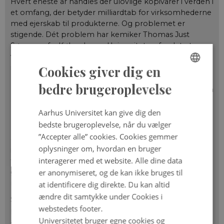
Hvert eneste år handles der ulovlige kopivarer i verden i
et omfang, der betyder milliardtab for virksomhederne
med ejerskab til produkterne. Og problemet er
stigende. Dét problem har kemiker Thomas Just
Sørensen fra Københavns Universitet opfundet et
våben mod. Han har sammen med danske
iværksættere og investorer udviklet en teknologi
Cookies giver dig en
kaldet O−KEY – en slags digitalt fingeraftryk, der gør det
ENGLISH
bedre brugeroplevelse
muligt unikt at identificere et fysisk produkt helt ned på
enkeltstyksniveau.
DANISH
Aarhus Universitet kan give dig den
Fingeraftrykket består af et mikromærke på cirka én
bedste brugeroplevelse, når du vælger
kvadratmillimeter, som sprayes på varen eller
”Accepter alle” cookies. Cookies gemmer
emballagen med gennemsigtigt blæk. Blækket
oplysninger om, hvordan en bruger
indeholder mikropartikler, der sætter sig i et helt
interagerer med et website. Alle dine data
tilfældigt mønster. Da partikelfordelingen aldrig kan
er anonymiseret, og de kan ikke bruges til
genskabes nøjagtigt, fungerer mærket som en slags
materialebaseret kryptografisk nøgle.
at identificere dig direkte. Du kan altid
ændre dit samtykke under Cookies i
Selve mærket indlejres i et lille område på selve
webstedets footer.
produktet eller emballagen, for eksempel som en del
Universitetet bruger egne cookies og
af en QR‑kode, hvor det kan scannes med en