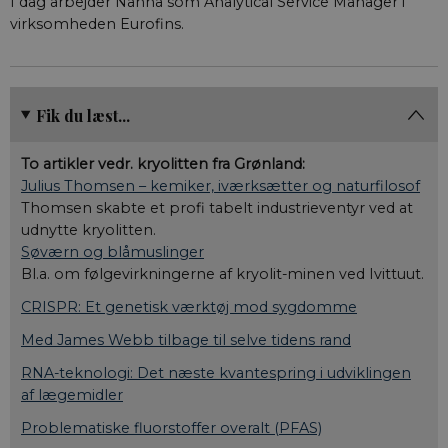
I dag arbejder Nanna som Analytical Service Manager i
YSC
Session
Denne cookie
Google LLC
__Secure-
aktuelnaturvidenskab.
intern analyse af
indstilles af
virksomheden Eurofins.
.youtube.com
typo3nonce_M4XdBoB8fUI9A4vpzrXShg
webstedsoperatøre
YouTube til at 
visninger af
indlejrede vide
__Secure-
.youtube.com
5
YouTube bruge
ROLLOUT_TOKEN
måneder
denne cookie ti
Fik du læst...
4 uger
lancere nye
funktioner og 
den tilhørende
To artikler vedr. kryolitten fra Grønland:
effekt, når andr
eksisterende
Julius Thomsen – kemiker, iværksætter og naturfilosof
cookies og
identifikatorer 
Thomsen skabte et profi tabelt industrieventyr ved at
kan bruges til
udnytte kryolitten.
samme formål.
Søværn og blåmuslinger
VISITOR_INFO1_LIVE
5
Denne cookie
Google LLC
Bl.a. om følgevirkningerne af kryolit-minen ved Ivittuut.
måneder
indstilles af Y
.youtube.com
4 uger
for at holde sty
brugerpræferen
CRISPR: Et genetisk værktøj mod sygdomme
for Youtube-
videoer, der er
Med James Webb tilbage til selve tidens rand
indlejret i
websteder; den
RNA-teknologi: Det næste kvantespring i udviklingen
også afgøre, o
webstedsbesø
af lægemidler
bruger den nye 
gamle version a
Problematiske fluorstoffer overalt (PFAS)
Youtube-
grænsefladen.