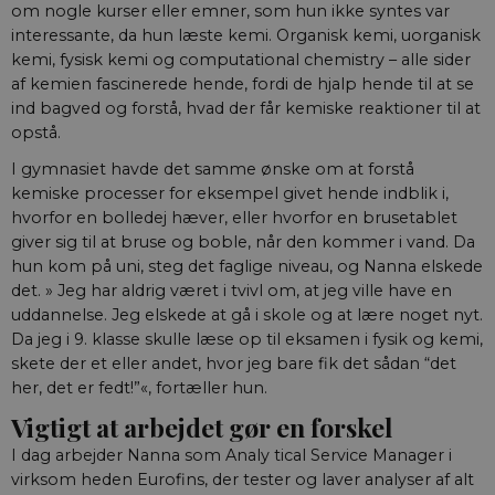
om nogle kurser eller emner, som hun ikke syntes var
interessante, da hun læste kemi. Organisk kemi, uorganisk
kemi, fysisk kemi og computational chemistry – alle sider
af kemien fascinerede hende, fordi de hjalp hende til at se
ind bagved og forstå, hvad der får kemiske reaktioner til at
opstå.
I gymnasiet havde det samme ønske om at forstå
kemiske processer for eksempel givet hende indblik i,
hvorfor en bolledej hæver, eller hvorfor en brusetablet
giver sig til at bruse og boble, når den kommer i vand. Da
hun kom på uni, steg det faglige niveau, og Nanna elskede
det. » Jeg har aldrig været i tvivl om, at jeg ville have en
uddannelse. Jeg elskede at gå i skole og at lære noget nyt.
Da jeg i 9. klasse skulle læse op til eksamen i fysik og kemi,
skete der et eller andet, hvor jeg bare fik det sådan “det
her, det er fedt!”«, fortæller hun.
Vigtigt at arbejdet gør en forskel
I dag arbejder Nanna som Analy tical Service Manager i
virksom heden Eurofins, der tester og laver analyser af alt