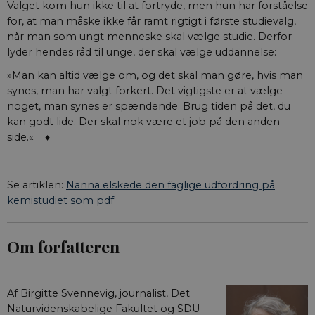
Nødvendige
Statistiske
Marketing
Valget kom hun ikke til at fortryde, men hun har forståelse
for, at man måske ikke får ramt rigtigt i første studievalg,
Uklassificerede
når man som ungt menneske skal vælge studie. Derfor
Nødvendige cookies hjælper med at gøre
lyder hendes råd til unge, der skal vælge uddannelse:
hjemmesiden brugbar ved at aktivere nogle
grundlæggende funktioner som navigation mm.
»Man kan altid vælge om, og det skal man gøre, hvis man
Hjemmesiden kan ikke fungerer uden disse cookies.
synes, man har valgt forkert. Det vigtigste er at vælge
Navn
/ Domæne
Udløb
Bes
noget, man synes er spændende. Brug tiden på det, du
kan godt lide. Der skal nok være et job på den anden
CookieScriptConsent
1 år
Den
CookieScript
Coo
aktuelnaturvidenskab.dk
side.« ♦
til
sam
er 
Scr
Se artiklen:
Nanna elskede den faglige udfordring på
fun
kemistudiet som pdf
fe_typo_user
Session
Det
Typo3 Association
Typ
aktuelnaturvidenskab.dk
web
Det
Om forfatteren
bru
for
gem
men
mul
Af Birgitte Svennevig, journalist, Det
det
ind
Naturvidenskabelige Fakultet og SDU
sel