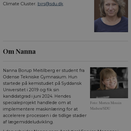
af 
Climate Cluster.
birs@sdu.dk
de 
inds
slu
bro
ind
ide
nog
__cf_bm
29
Den
Cloudflare Inc.
minutter
ske
.vimeo.com
59
bot
Om Nanna
sekunder
hje
gyl
af 
Nanna Borup Meitilberg er student fra
Odense Tekniske Gymnasium. Hun
startede på kemistudiet på Syddansk
Navn
Navn
/ Domæne
Udløb
/ Domæne
Beskrivelse
Universitet i 2019 og fik sin
kandidatgrad i juni 2024. Hendes
__Secure-YNID
__Secure-
.youtube.com
5
aktuelnaturvidenskab.
Dette er en
Navn
/ Domæne
Udløb
Beskrivelse
typo3nonce_Qo2uwGSpljjSaKhtzvJuIA
måneder
sikkerhedsorien
Foto: Morten Mossin
specialeprojekt handlede om at
4 uger
cookie, der sæt
nmstat
1 år 1
Denne cookie
Siteimprove A/S
Madsen/SDU
YouTube. Den
implementere maskinlæring for at
__Secure-
aktuelnaturvidenskab.
måned
indstilles af
.aktuelnaturvidenskab.dk
beskytter
typo3nonce_eIBI8r5WxlSyZCHbm3ymLQ
SiteImprove. Det
accelerere processen i de tidlige stadier
loginprocesser 
registrerer statistis
sikrer sikker
__Secure-
aktuelnaturvidenskab.
af lægemiddeludvikling.
data om besøgend
brugeradgang.
typo3nonce_neMQg8rH1wTkMuCTvDLVtg
adfærd på
webstedet. Bruges t