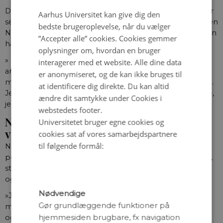
DANISH
De kompetencer fra uni, som hun bruger i sit job i dag, er
Aarhus Universitet kan give dig den
selvfølgelig den helt grundlæggende viden om kemi, men
bedste brugeroplevelse, når du vælger
Nanna fremhæver også en anden stor uniklassiker: At hun
”Accepter alle” cookies. Cookies gemmer
har lært at lære.
oplysninger om, hvordan en bruger
» Man kan mange ting, når man kommer ud, men på en
interagerer med et website. Alle dine data
arbejdsplads vil der altid være nogle specifikke ting, som
er anonymiseret, og de kan ikke bruges til
man skal lære. Og så er det godt, at man har lært at lære.
at identificere dig direkte. Du kan altid
Jeg vil også fremhæve samarbejde som en kompetence,
ændre dit samtykke under Cookies i
jeg har lært på uni.«
webstedets footer.
Når man ikke kan nå alt det man gerne
Universitetet bruger egne cookies og
vil
cookies sat af vores samarbejdspartnere
til følgende formål:
Nanna havde en række forskellige studiejobs og frivillige
poster, mens hun læste. Hun var blandt andet instruktor,
studenterambassadør og tutor, og hun sad i institutrådet
og studienævnet.
Nødvendige
»Jeg skulle samarbejde med mange forskellige
Gør grundlæggende funktioner på
mennesker, og det kunne jeg godt lide. Det bruger jeg
hjemmesiden brugbare, fx navigation
også i mit job i dag.«