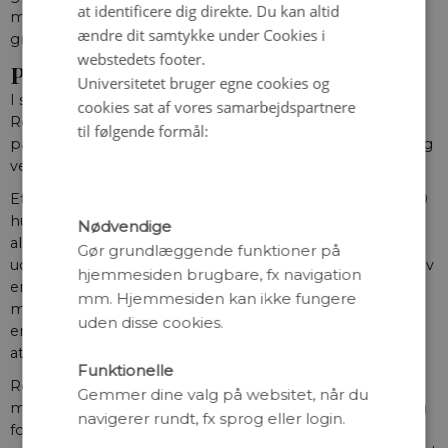
at identificere dig direkte. Du kan altid
mangler i forståelsen af, hvorfor så mange tidlige
ændre dit samtykke under Cookies i
graviditeter går tabt.
webstedets footer.
Påvirker dannelsen af DNA
Universitetet bruger egne cookies og
I studiet – der for nylig er udgivet i tidsskriftet Human
cookies sat af vores samarbejdspartnere
Reproduction – har forskerne undersøgt virkningen af
til følgende formål:
paracetamol på de tidligste stadier af embryonal udvikling
ved hjælp af en bred vifte af modelsystemer.
Et centralt element i studiet var undersøgelsen af hele 90
humane embryoner (dvs. befrugtede æg og hermed de
Nødvendige
allertidligste udviklingsstadier i en graviditet), som blev
Gør grundlæggende funktioner på
udsat for forskellige doser af paracetamol. Derudover blev
hjemmesiden brugbare, fx navigation
embryoner fra mus anvendt som en model for
mm. Hjemmesiden kan ikke fungere
menneskets tidlige graviditetsstadier, mens humane
uden disse cookies.
embryonale stamcellelinjer samt gærceller blev brugt til
at undersøge de underliggende cellulære mekanismer.
Funktionelle
Resultaterne viste entydigt på tværs af alle
Gemmer dine valg på websitet, når du
modelsystemerne fra gær til mennesket, at eksponering
navigerer rundt, fx sprog eller login.
for paracetamol hæmmer celledelingen, fordi cellens