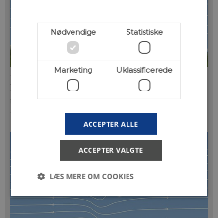
Nødvendige
Statistiske
Marketing
Uklassificerede
Illustration af strømningsmønsteret ved bjergbølger. Disse giver anledning til,
at der dannes karakteristiske skytyper kaldet linseskyer ved toppen af bølgen.
Derudover fremgår det at hvirvlerne med turbulens forekommer under selve
bjergbølgen.
Illustration efter D.R.Duran and J.B.Klemp, 1983/The COMET
Program/eutrain.org
ACCEPTER ALLE
ACCEPTER VALGTE
LÆS MERE OM COOKIES
Nødvendige
Statistiske
Marketing