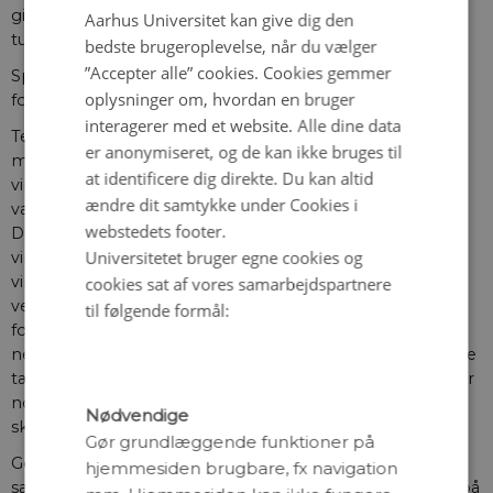
give anledning til kraftig turbulens og endda ekstrem
Aarhus Universitet kan give dig den
turbulens, selv i 10-12 km’s højde.
bedste brugeroplevelse, når du vælger
”Accepter alle” cookies. Cookies gemmer
Spørgsmålet er, om der var særlige meteorologiske
oplysninger om, hvordan en bruger
forhold den pågældende dag?
interagerer med et website. Alle dine data
Teorien bag bjergbølger foreskriver, at når de har
er anonymiseret, og de kan ikke bruges til
mulighed for at brede sig vertikalt, vil man se kraftige
at identificere dig direkte. Du kan altid
vinde ved overfladen i kystzonen tæt ved bjergene. Det
ændre dit samtykke under Cookies i
var i høj grad tilfældet den 14. november 2024, hvor en af
webstedets footer.
DMI’s vejrstationer et øde sted i Sydøstgrønland målte
Universitetet bruger egne cookies og
vinde langt over orkanstyrke fra en retning der var stort
vinkelret på bjergene. Når en bjergbølge breder sig
cookies sat af vores samarbejdspartnere
vertikalt, kommer bølgeenergien med, og teorien
til følgende formål:
foreskriver, at når/ hvis en bølge brydes, bliver energien
nedskaleret i turbulente hvirvler i et koncentreret område
tæt på selve bølgen. Det kan føre til kraftig turbulens, der
nok vil være usynlig, men piloterne har muligvis kun se
Nødvendige
skyer af en bestemt type kaldet linseskyer tæt på.
Gør grundlæggende funktioner på
Gennem meteorologer fra Island har jeg fået et
hjemmesiden brugbare, fx navigation
satellitbillede (Figur 9) fra den 14. november meget tæt på