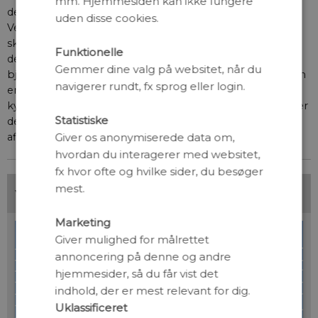
mm. Hjemmesiden kan ikke fungere
det tidspunkt, hvor flyet mødte den kraftige turbulens.
uden disse cookies.
Ved kysten ud for Sydøstgrønland ses nogle hvide
skyformationer netop i det område, hvor flyet stødte på
Funktionelle
den kraftige turbulens. Jeg tolker disse skyer som
Gemmer dine valg på websitet, når du
bjergbølger med vertikalt vokseværk, derudover ser man
navigerer rundt, fx sprog eller login.
en afstand mellem skyerne og selve bjergene inde ved
kysten. Teorien for bjergbølger indebærer, at når man ser
Statistiske
denne form for barrierer, før bjergbølgen dannes, kan
Giver os anonymiserede data om,
afledte effekter af bjergbølgen give farlig turbulens.
hvordan du interagerer med websitet,
fx hvor ofte og hvilke sider, du besøger
mest.
Marketing
Giver mulighed for målrettet
annoncering på denne og andre
hjemmesider, så du får vist det
indhold, der er mest relevant for dig.
Uklassificeret