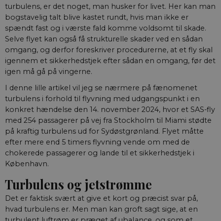
turbulens, er det noget, man husker for livet. Her kan man
bogstavelig talt blive kastet rundt, hvis man ikke er
spændt fast og i værste fald komme voldsomt til skade.
Selve flyet kan også få strukturelle skader ved en sådan
omgang, og derfor foreskriver procedurerne, at et fly skal
igennem et sikkerhedstjek efter sådan en omgang, før det
igen må gå på vingerne.
I denne lille artikel vil jeg se nærmere på fænomenet
turbulens i forhold til flyvning med udgangspunkt i en
konkret hændelse den 14. november 2024, hvor et SAS-fly
med 254 passagerer på vej fra Stockholm til Miami stødte
på kraftig turbulens ud for Sydøstgrønland. Flyet måtte
efter mere end 5 timers flyvning vende om med de
chokerede passagerer og lande til et sikkerhedstjek i
København.
Turbulens og jetstrømme
Det er faktisk svært at give et kort og præcist svar på,
hvad turbulens er. Men man kan groft sagt sige, at en
turbulent luftrøm er præget af ubaIance, og som et