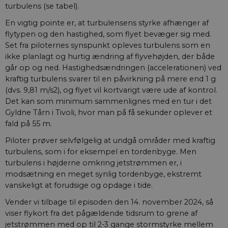
turbulens (se tabel).
En vigtig pointe er, at turbulensens styrke afhænger af
flytypen og den hastighed, som flyet bevæger sig med.
Set fra piloternes synspunkt opleves turbulens som en
ikke planlagt og hurtig ændring af flyvehøjden, der både
går op og ned. Hastighedsændringen (accelerationen) ved
kraftig turbulens svarer til en påvirkning på mere end 1 g
(dvs. 9,81 m/s2), og flyet vil kortvarigt være ude af kontrol.
Det kan som minimum sammenlignes med en tur i det
Gyldne Tårn i Tivoli, hvor man på få sekunder oplever et
fald på 55 m.
Piloter prøver selvfølgelig at undgå områder med kraftig
turbulens, som i for eksempel en tordenbyge. Men
turbulens i højderne omkring jetstrømmen er, i
modsætning en meget synlig tordenbyge, ekstremt
vanskeligt at forudsige og opdage i tide.
Vender vi tilbage til episoden den 14. november 2024, så
viser flykort fra det pågældende tidsrum to grene af
jetstrømmen med op til 2-3 gange stormstyrke mellem