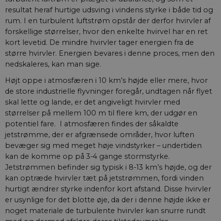
resultat heraf hurtige udsving i vindens styrke i både tid og
rum. I en turbulent luftstrøm opstår der derfor hvirvler af
forskellige størrelser, hvor den enkelte hvirvel har en ret
kort levetid. De mindre hvirvler tager energien fra de
større hvirvler. Energien bevares i denne proces, men den
nedskaleres, kan man sige.
Højt oppe i atmosfæren i 10 km’s højde eller mere, hvor
de store industrielle flyvninger foregår, undtagen når flyet
skal lette og lande, er det angiveligt hvirvler med
størrelser på mellem 100 m til flere km, der udgør en
potentiel fare. I atmosfæren findes der såkaldte
jetstrømme, der er afgrænsede områder, hvor luften
bevæger sig med meget høje vindstyrker – undertiden
kan de komme op på 3-4 gange stormstyrke.
Jetstrømmen befinder sig typisk i 8-13 km’s højde, og der
kan optræde hvirvler tæt på jetstrømmen, fordi vinden
hurtigt ændrer styrke indenfor kort afstand. Disse hvirvler
er usynlige for det blotte øje, da der i denne højde ikke er
noget materiale de turbulente hvirvler kan snurre rundt