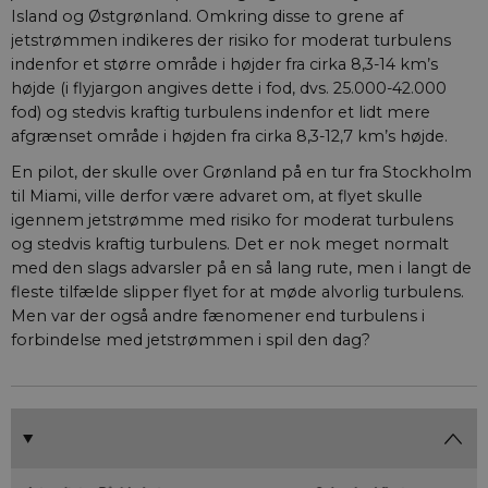
Island og Østgrønland. Omkring disse to grene af
jetstrømmen indikeres der risiko for moderat turbulens
indenfor et større område i højder fra cirka 8,3-14 km’s
højde (i flyjargon angives dette i fod, dvs. 25.000-42.000
fod) og stedvis kraftig turbulens indenfor et lidt mere
afgrænset område i højden fra cirka 8,3-12,7 km’s højde.
En pilot, der skulle over Grønland på en tur fra Stockholm
til Miami, ville derfor være advaret om, at flyet skulle
igennem jetstrømme med risiko for moderat turbulens
og stedvis kraftig turbulens. Det er nok meget normalt
med den slags advarsler på en så lang rute, men i langt de
fleste tilfælde slipper flyet for at møde alvorlig turbulens.
Men var der også andre fænomener end turbulens i
forbindelse med jetstrømmen i spil den dag?