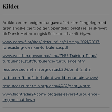
Kilder
Artiklen er en redigeret udgave af artiklen Fangeleg med
grønlandske bjergbølger, oprindelig bragt i (eller skrevet
til) Dansk Meteorologisk Selskab tidsskrift
Vejret
.
www.ecmwf.int/sites/ default/files/elibrary/ 2021/20117-
forecasting- clear-air-turbulence.pdf
www.weather.gov/source/ zhu/ZHU_Training_Page/
turbulence_stuff/turbulence/ turbulence.htm
resources.eumetrain.org/ data/3/304/print_2.htm
turbli.com/blog/a-turbulent-world-mountain-waves/
resources.eumetrain.org/ data/4/452/print_4.htm
www.flightradar24.com/ blog/sas-severe-turbulence -
engine-shutdown