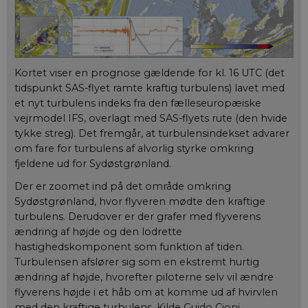
Kortet viser en prognose gældende for kl. 16 UTC (det
tidspunkt SAS-flyet ramte kraftig turbulens) lavet med
et nyt turbulens indeks fra den fælleseuropæiske
vejrmodel IFS, overlagt med SAS-flyets rute (den hvide
tykke streg). Det fremgår, at turbulensindekset advarer
om fare for turbulens af alvorlig styrke omkring
fjeldene ud for Sydøstgrønland.
Der er zoomet ind på det område omkring
Sydøstgrønland, hvor flyveren mødte den kraftige
turbulens. Derudover er der grafer med flyverens
ændring af højde og den lodrette
hastighedskomponent som funktion af tiden.
Turbulensen afslører sig som en ekstremt hurtig
ændring af højde, hvorefter piloterne selv vil ændre
flyverens højde i et håb om at komme ud af hvirvlen
med den kraftige turbulens. Kilde Guido Cioni.