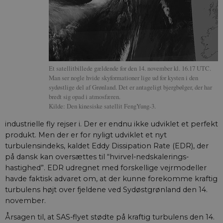
intern analyse af
indstilles af
.youtube.com
typo3nonce_M4XdBoB8fUI9A4vpzrXShg
webstedsoperatøre
YouTube til at 
visninger af
indlejrede vide
__Secure-
.youtube.com
5
YouTube bruge
ROLLOUT_TOKEN
måneder
denne cookie ti
4 uger
lancere nye
funktioner og 
Et satellitbillede gældende for den 14. november kl. 16.17 UTC.
den tilhørende
effekt, når andr
Man ser nogle hvide skyformationer lige ud for kysten i den
eksisterende
sydøstlige del af Grønland. Det er antageligt bjergbølger, der har
cookies og
bredt sig opad i atmosfæren.
identifikatorer 
kan bruges til
Kilde: Den kinesiske satellit FengYung-3.
samme formål.
industrielle fly rejser i. Der er endnu ikke udviklet et perfekt
VISITOR_INFO1_LIVE
5
Denne cookie
Google LLC
måneder
indstilles af Y
.youtube.com
produkt. Men der er for nyligt udviklet et nyt
4 uger
for at holde sty
turbulensindeks, kaldet Eddy Dissipation Rate (EDR), der
brugerpræferen
for Youtube-
på dansk kan oversættes til “hvirvel-nedskalerings-
videoer, der er
indlejret i
hastighed”. EDR udregnet med forskellige vejrmodeller
websteder; den
havde faktisk advaret om, at der kunne forekomme kraftig
også afgøre, o
webstedsbesø
turbulens højt over fjeldene ved Sydøstgrønland den 14.
bruger den nye 
november.
gamle version a
Youtube-
grænsefladen.
Årsagen til, at SAS-flyet stødte på kraftig turbulens den 14.