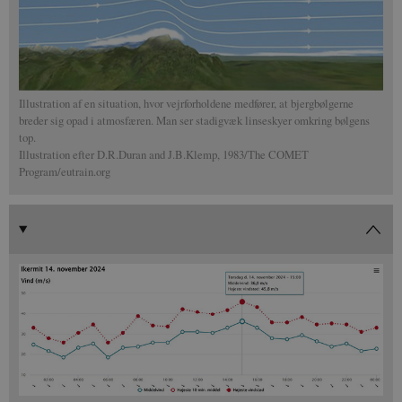
Uklassificerede
Nødvendige cookies hjælper med at gøre
hjemmesiden brugbar ved at aktivere nogle
grundlæggende funktioner som navigation mm.
Hjemmesiden kan ikke fungerer uden disse cookies.
Illustration af en situation, hvor vejrforholdene medfører, at bjergbølgerne
breder sig opad i atmosfæren. Man ser stadigvæk linseskyer omkring bølgens
Navn
/ Domæne
Udløb
Bes
top.
CookieScriptConsent
1 år
Den
CookieScript
Illustration efter D.R.Duran and J.B.Klemp, 1983/The COMET
Coo
aktuelnaturvidenskab.dk
Program/eutrain.org
til
sam
er 
Scr
fun
fe_typo_user
Session
Det
Typo3 Association
Typ
aktuelnaturvidenskab.dk
web
Det
bru
for
gem
men
mul
det
ind
sel