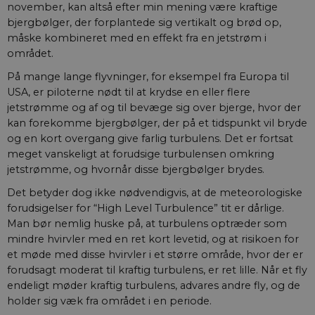
november, kan altså efter min mening være kraftige
bjergbølger, der forplantede sig vertikalt og brød op,
måske kombineret med en effekt fra en jetstrøm i
området.
På mange lange flyvninger, for eksempel fra Europa til
USA, er piloterne nødt til at krydse en eller flere
jetstrømme og af og til bevæge sig over bjerge, hvor der
kan forekomme bjergbølger, der på et tidspunkt vil bryde
og en kort overgang give farlig turbulens. Det er fortsat
meget vanskeligt at forudsige turbulensen omkring
jetstrømme, og hvornår disse bjergbølger brydes.
Det betyder dog ikke nødvendigvis, at de meteorologiske
forudsigelser for “High Level Turbulence” tit er dårlige.
Man bør nemlig huske på, at turbulens optræder som
mindre hvirvler med en ret kort levetid, og at risikoen for
et møde med disse hvirvler i et større område, hvor der er
forudsagt moderat til kraftig turbulens, er ret lille. Når et fly
endeligt møder kraftig turbulens, advares andre fly, og de
holder sig væk fra området i en periode.