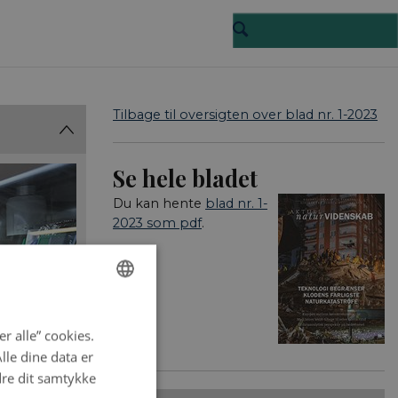
Tilbage til oversigten over blad nr. 1-2023
Se hele bladet
Du kan hente
blad nr. 1-
2023 som pdf
.
ENGLISH
r alle” cookies.
DANISH
le dine data er
dre dit samtykke