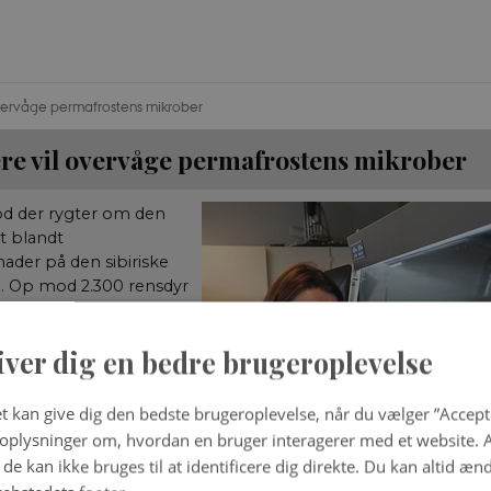
overvåge permafrostens mikrober
re vil overvåge permafrostens mikrober
od der rygter om den
st blandt
der på den sibiriske
. Op mod 2.300 rensdyr
nnesker blev indlagt
ig dreng døde, inden
iver dig en bedre brugeroplevelse
blev identificeret som
Dens oprindelse var
af et rensdyrkadaver,
t kan give dig den bedste brugeroplevelse, når du vælger ”Accepte
r et miltbrandudbrud helt
plysninger om, hvordan en bruger interagerer med et website. Al
1941. Bakterien havde i
de kan ikke bruges til at identificere dig direkte. Du kan altid æn
forsvarligt pakket ind i