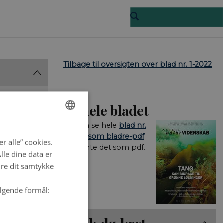
Tilbage til oversigten over blad nr. 1-2022
Se hele bladet
Du kan se hele
blad nr.
ENGLISH
1-2022 som bladre-pdf
r alle” cookies.
og hente det som pdf.
DANISH
le dine data er
dre dit samtykke
ølgende formål:
en hel sværm.