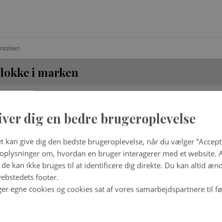
 marken
lokke i marken
ælper allerede
 i dag på marken, og
iver dig en bedre brugeroplevelse
el af værktøjskassen,
sarbejdere skal finde
soner i nød. Nu vil et
t kan give dig den bedste brugeroplevelse, når du vælger ”Accepte
re udvikle teknologier,
plysninger om, hvordan en bruger interagerer med et website. Al
 muligt at køre en hel
de kan ikke bruges til at identificere dig direkte. Du kan altid æn
 i stilling for
ebstedets footer.
 eller sende en
ger egne cookies og cookies sat af vores samarbejdspartnere til f
oner afsted på
sioner.
Drone på redningsmission - i fremtiden er det måske 
Foto: Robotto/SDU