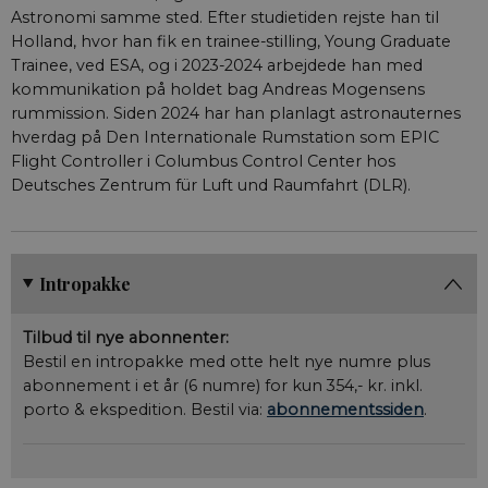
4 uger
lancere nye
Astronomi samme sted. Efter studietiden rejste han til
funktioner og 
den tilhørende
Holland, hvor han fik en trainee-stilling, Young Graduate
effekt, når andr
eksisterende
Trainee, ved ESA, og i 2023-2024 arbejdede han med
cookies og
kommunikation på holdet bag Andreas Mogensens
identifikatorer 
kan bruges til
rummission. Siden 2024 har han planlagt astronauternes
samme formål.
hverdag på Den Internationale Rumstation som EPIC
VISITOR_INFO1_LIVE
5
Denne cookie
Google LLC
Flight Controller i Columbus Control Center hos
måneder
indstilles af Y
.youtube.com
Deutsches Zentrum für Luft und Raumfahrt (DLR).
4 uger
for at holde sty
brugerpræferen
for Youtube-
videoer, der er
indlejret i
websteder; den
også afgøre, o
Intropakke
webstedsbesø
bruger den nye 
gamle version a
Tilbud til nye abonnenter:
Youtube-
grænsefladen.
Bestil en intropakke med otte helt nye numre plus
abonnement i et år (6 numre) for kun 354,- kr. inkl.
porto & ekspedition. Bestil via:
abonnementssiden
.