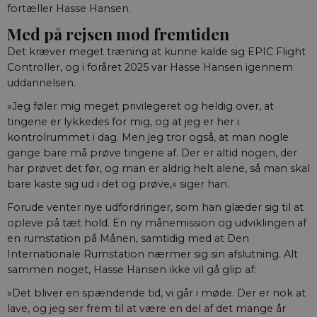
fortæller Hasse Hansen.
Navn
/ Domæne
Udløb
Bes
Med på rejsen mod fremtiden
CookieScriptConsent
1 år
Den
CookieScript
Det kræver meget træning at kunne kalde sig EPIC Flight
Coo
aktuelnaturvidenskab.dk
til
Controller, og i foråret 2025 var Hasse Hansen igennem
sam
er 
uddannelsen.
Scr
fun
»Jeg føler mig meget privilegeret og heldig over, at
tingene er lykkedes for mig, og at jeg er her i
fe_typo_user
Session
Det
Typo3 Association
Typ
aktuelnaturvidenskab.dk
kontrolrummet i dag. Men jeg tror også, at man nogle
web
Det
gange bare må prøve tingene af. Der er altid nogen, der
bru
har prøvet det før, og man er aldrig helt alene, så man skal
for
gem
bare kaste sig ud i det og prøve,« siger han.
men
mul
Forude venter nye udfordringer, som han glæder sig til at
det
ind
opleve på tæt hold. En ny månemission og udviklingen af
sel
en rumstation på Månen, samtidig med at Den
af 
de 
Internationale Rumstation nærmer sig sin afslutning. Alt
inds
sammen noget, Hasse Hansen ikke vil gå glip af:
slu
bro
ind
»Det bliver en spændende tid, vi går i møde. Der er nok at
ide
lave, og jeg ser frem til at være en del af det mange år
nog