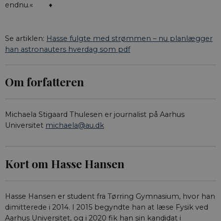
endnu.« ♦
__cf_bm
29
Den
Cloudflare Inc.
minutter
ske
.vimeo.com
59
bot
sekunder
hje
gyl
Se artiklen:
Hasse fulgte med strømmen – nu planlægger
af 
han astronauters hverdag som pdf
Om forfatteren
Navn
Navn
/ Domæne
Udløb
/ Domæne
Beskrivelse
__Secure-YNID
__Secure-
.youtube.com
5
aktuelnaturvidenskab.
Dette er en
Navn
/ Domæne
Udløb
Beskrivelse
typo3nonce_Qo2uwGSpljjSaKhtzvJuIA
måneder
sikkerhedsorien
Michaela Stigaard Thulesen er journalist på Aarhus
4 uger
cookie, der sæt
nmstat
1 år 1
Denne cookie
Siteimprove A/S
YouTube. Den
__Secure-
aktuelnaturvidenskab.
Universitet
michaela@au.dk
måned
indstilles af
.aktuelnaturvidenskab.dk
beskytter
typo3nonce_eIBI8r5WxlSyZCHbm3ymLQ
SiteImprove. Det
loginprocesser 
registrerer statistis
sikrer sikker
__Secure-
aktuelnaturvidenskab.
data om besøgend
brugeradgang.
typo3nonce_neMQg8rH1wTkMuCTvDLVtg
adfærd på
Kort om Hasse Hansen
webstedet. Bruges t
YSC
Session
Denne cookie
Google LLC
__Secure-
aktuelnaturvidenskab.
intern analyse af
indstilles af
.youtube.com
typo3nonce_M4XdBoB8fUI9A4vpzrXShg
webstedsoperatøre
YouTube til at 
visninger af
indlejrede vide
Hasse Hansen er student fra Tørring Gymnasium, hvor han
dimitterede i 2014. I 2015 begyndte han at læse Fysik ved
__Secure-
.youtube.com
5
YouTube bruge
ROLLOUT_TOKEN
måneder
denne cookie ti
Aarhus Universitet, og i 2020 fik han sin kandidat i