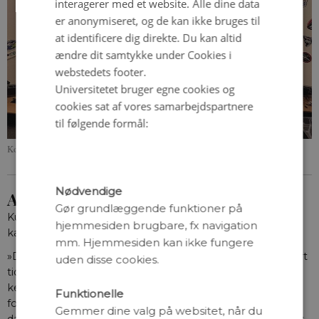
interagerer med et website. Alle dine data
er anonymiseret, og de kan ikke bruges til
at identificere dig direkte. Du kan altid
ændre dit samtykke under Cookies i
webstedets footer.
Universitetet bruger egne cookies og
cookies sat af vores samarbejdspartnere
til følgende formål:
Kontrolrummet. Foto: ESA, Hasse Hansen.
Nødvendige
At sende Andreas Mogensen afsted
Gør grundlæggende funktioner på
Kun få danskere søger en trainee-stilling hos ESA efter
hjemmesiden brugbare, fx navigation
kandidaten. Men det er en fejl, mener Hasse Hansen.
mm. Hjemmesiden kan ikke fungere
»Det var en supergod oplevelse. Jeg lærte meget på kort
uden disse cookies.
tid, samtidig med at jeg lærte mange andre trainees at
kende. Det giver et stort netværk, og man får mulighed
Funktionelle
for at få et fedt ophold. Jeg håber, endnu f lere unge
Gemmer dine valg på websitet, når du
danskere får mod og lyst til at søge en trainee-stilling hos