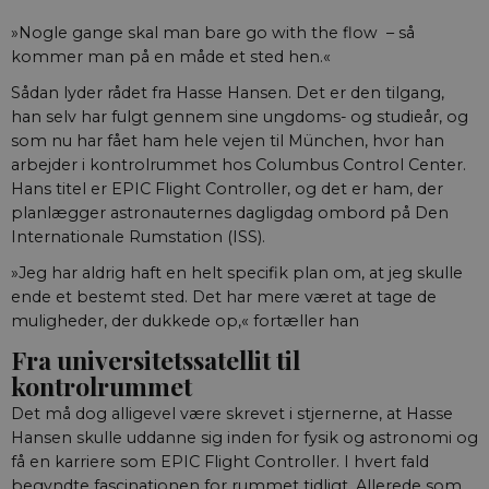
»Nogle gange skal man bare go with the flow – så
kommer man på en måde et sted hen.«
Sådan lyder rådet fra Hasse Hansen. Det er den tilgang,
han selv har fulgt gennem sine ungdoms- og studieår, og
som nu har fået ham hele vejen til München, hvor han
arbejder i kontrolrummet hos Columbus Control Center.
Hans titel er EPIC Flight Controller, og det er ham, der
planlægger astronauternes dagligdag ombord på Den
Internationale Rumstation (ISS).
»Jeg har aldrig haft en helt specifik plan om, at jeg skulle
ende et bestemt sted. Det har mere været at tage de
muligheder, der dukkede op,« fortæller han
Fra universitetssatellit til
kontrolrummet
Det må dog alligevel være skrevet i stjernerne, at Hasse
Hansen skulle uddanne sig inden for fysik og astronomi og
få en karriere som EPIC Flight Controller. I hvert fald
begyndte fascinationen for rummet tidligt. Allerede som