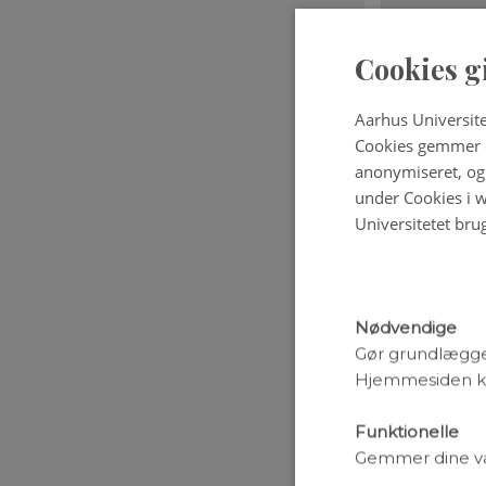
Cookies g
Aarhus Universite
Cookies gemmer o
anonymiseret, og 
under Cookies i w
Universitetet bru
Nødvendige
Gør grundlægge
Figuren vis
Hjemmesiden ka
forskellige
(rød søjle)
Funktionelle
jorden, hvo
overalt. Me
Gemmer dine valg
Jo mere neg