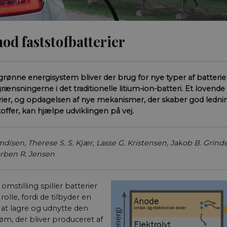
mod faststofbatterier
grønne energisystem bliver der brug for nye typer af batterie
nsningerne i det traditionelle litium-ion-batteri. Et lovende
erier, og opdagelsen af nye mekanismer, der skaber god ledni
offer, kan hjælpe udviklingen på vej.
disen, Therese S. S. Kjær, Lasse G. Kristensen, Jakob B. Grinde
orben R. Jensen
omstilling spiller batterier
olle, fordi de tilbyder en
 at lagre og udnytte den
røm, der bliver produceret af