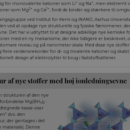
+
+
g for monovalente kationer som Li
og Na
, men ekstremt v
2+
2+
tioner som Mg
og Ca
, fordi de binder sig stærkere til omgi
Nødvendige
Statistiske
Marketing
Uklassificerede
ningsgruppe ved Institut for Kemi og iNANO, Aarhus Universite
jælper med at gøre hjemmesiden brugbar ved at aktivere nogle grundlæggende funkt
ikke fungerer uden disse cookies.
n ved at opdage nye strukturelle og fysiske fænomener, der
ne. Det har vi udnyttet til at designe adskillige nye kemiske f
/ Domæne
Udløb
Beskrivelse
ioner med en ny mekanisme, der ikke tidligere er beskrevet, 
nt
1 år
Denne cookie bruges af Cookie-Script.com-
CookieScript
atomare niveau og på nanometer-skala. Med disse nye stoffer h
huske præferencer om samtykke til besøg
aktuelnaturvidenskab.dk
nødvendigt, at Cookie-Script.com cookie
 flere verdensrekorder for di- og trivalente kationer og skabt 
korrekt.
tionelt design af elektrolytter til brug i faststofbatterier.
Session
Dette cookienavn er knyttet til Typo3-
Typo3 Association
webindholdsstyringssystemet. Det bruges
aktuelnaturvidenskab.dk
brugersessionsidentifikator for at gøre d
brugerindstillinger, men i mange tilfælde 
ur af nye stoffer med høj ionledningsevne
nødvendigt, da det som standard kan indst
platformen, selvom dette kan forhindres 
webstedsadministratorer. I de fleste tilfæld
til at blive ødelagt i slutningen af en bro
er strukturen af den nye
indeholder en tilfældig identifikator sna
specifik brugerdata.
 forbindelse Mg(BH
)
·
4
2
dtegnede kasse viser
29
Denne cookie bruges til at skelne mellem
Cloudflare Inc.
minutter
Dette er gavnligt for hjemmesiden for at l
.vimeo.com
en” dvs. den
59
rapporter om brugen af deres hjemmeside
sekunder
ur, der gentages i det
ke materiale). Denne