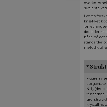
overkommeli
divalente ka
I vores forsk
Nødvendige cookies h
mm. Hjemmesiden kan 
knækket kode
ionledningsev
Navn
der leder kat
CookieScriptConse
både på det 
standarder og
metodik til ra
fe_typo_user
Strukt
Figuren vis
uorganiske
NH
(den in
__cf_bm
3
“enhedscell
grundstrukt
krystallins