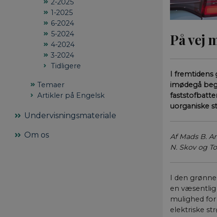
2-2025
1-2025
6-2024
5-2024
På vej 
4-2024
3-2024
Tidligere
I fremtidens 
Temaer
imødegå begræ
Artikler på Engelsk
faststofbatt
uorganiske st
Undervisningsmateriale
Om os
Af Mads B. Am
N. Skov og T
I den grønne 
en væsentlig r
mulighed for
elektriske st