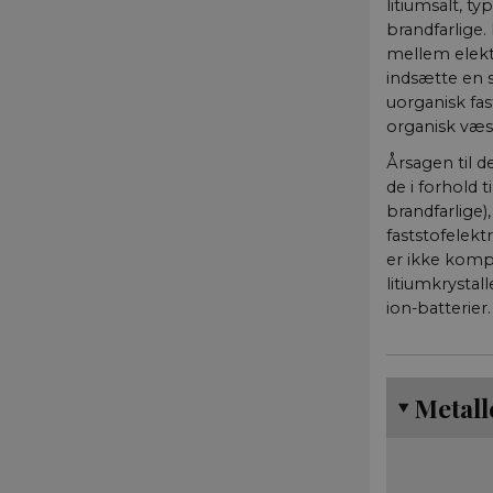
litiumsalt, t
brandfarlige.
mellem elektr
indsætte en 
uorganisk fas
organisk væs
Årsagen til d
de i forhold t
brandfarlige)
faststofelekt
er ikke komp
litiumkrystal
ion-batterier.
Metall