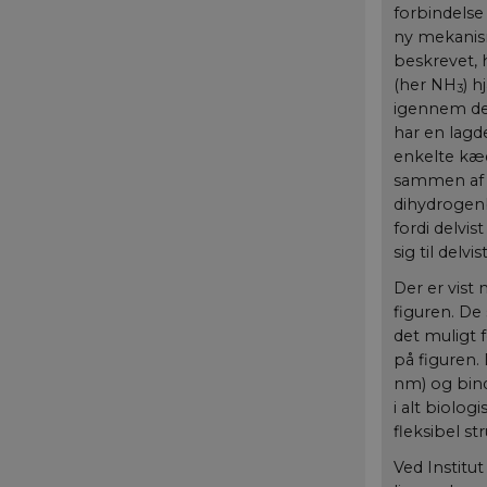
forbindelse
Navn
Navn
ny mekanism
__Secure-YNID
__Secure-typo3non
beskrevet, 
Navn
/ Domæn
(her NH
) 
__Secure-typo3no
3
nmstat
Siteimpr
igennem det
.aktuelna
YSC
__Secure-typo3no
har en lagde
__Secure-typo3no
enkelte kæd
__Secure-
sammen af 
ROLLOUT_TOKEN
dihydrogenb
fordi delvi
VISITOR_INFO1_LIV
sig til del
Der er vist
figuren. De
det muligt 
på figuren.
nm) og bind
i alt biolo
fleksibel st
Ved Institu