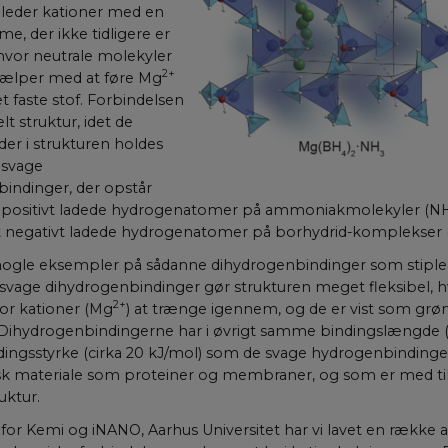
 leder kationer med en
/ Domæne
Udløb
Beskrivelse
/ Domæne
Udlø
e, der ikke tidligere er
ce_Qo2uwGSpljjSaKhtzvJuIA
.youtube.com
5
Dette er en sikkerhedsorienteret cookie, der sættes a
aktuelnaturvidenskab.dk
Sessi
hvor neutrale molekyler
e
Udløb
Beskrivelse
måneder
beskytter loginprocesser og sikrer sikker brugeradgang
2+
hjælper med at føre Mg
4 uger
nce_eIBI8r5WxlSyZCHbm3ymLQ
aktuelnaturvidenskab.dk
Sessi
1 år 1
Denne cookie indstilles af SiteImprove. Det registrerer sta
ove A/S
 faste stof. Forbindelsen
måned
besøgendes adfærd på webstedet. Bruges til intern analys
turvidenskab.dk
Session
Denne cookie indstilles af YouTube til at spore visning
nce_neMQg8rH1wTkMuCTvDLVtg
Google LLC
aktuelnaturvidenskab.dk
Sessi
webstedsoperatøren.
lt struktur, idet de
videoer.
.youtube.com
nce_M4XdBoB8fUI9A4vpzrXShg
aktuelnaturvidenskab.dk
Sessi
er i strukturen holdes
.youtube.com
5
YouTube bruger denne cookie til at lancere nye funkt
svage
måneder
tilhørende effekt, når andre eksisterende cookies og id
4 uger
kan bruges til samme formål.
indinger, der opstår
st positivt ladede hydrogenatomer på ammoniakmolekyler (N
E
5
Denne cookie indstilles af Youtube for at holde styr 
Google LLC
måneder
for Youtube-videoer, der er indlejret i websteder; den
.youtube.com
vist negativt ladede hydrogenatomer på borhydrid-komplekser
4 uger
om webstedsbesøgende bruger den nye eller gamle ve
grænsefladen.
 nogle eksempler på sådanne dihydrogenbindinger som stipled
 svage dihydrogen­bindinger gør strukturen meget fleksibel, h
2+
for kationer (Mg
) at trænge igennem, og de er vist som grø
 Dihydrogenbindingerne har i øvrigt samme bindingslængde (c
ingsstyrke (cirka 20 kJ/mol) som de svage hydrogenbindinger
gisk materiale som proteiner og membraner, og som er med til
ruktur.
t for Kemi og iNANO, Aarhus Universitet har vi lavet en række 