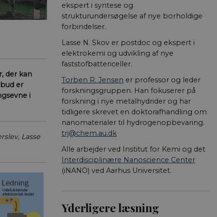
ekspert i syntese og
strukturundersøgelse af nye borholdige
forbindelser.
Lasse N. Skov er postdoc og ekspert i
elektrokemi og udvikling af nye
faststofbattericeller.
r, der kan
Torben R. Jensen
er professor og leder
 bud er
forskningsgruppen. Han fokuserer på
ngsevne i
forskning i nye metalhydrider og har
tidligere skrevet en doktorafhandling om
nanomaterialer til hydrogenopbevaring.
trj@chem.au.dk
rslev, Lasse
Alle arbejder ved Institut for Kemi og det
Interdisci­plinære Nanoscience Center
(iNANO) ved Aarhus Universitet.
Yderligere læsning