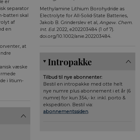
de er
isk separator
Methylamine Lithium Borohydride as
-batteri skal
Electrolyte for All-Solid-State Batteries,
olyt af
Jakob B. Grinderslev et al,
Angew. Chem.
nd en
Int. Ed.
2022, e202203484 (1 of 7).
doi.org/10.1002/anie.202203484.
orventer, at
mindre
Intropakke
rganisk væske
formede
Tilbud til nye abonnenter:
e i litium-
Bestil en intropakke med otte helt
nye numre plus abonnement i et år (6
numre) for kun 354,- kr. inkl. porto &
ekspedition. Bestil via:
abonnementssiden
.