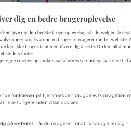
iver dig en bedre brugeroplevelse
t kan give dig den bedste brugeroplevelse, når du vælger ”Accepte
plysninger om, hvordan en bruger interagerer med et website. Al
de kan ikke bruges til at identificere dig direkte. Du kan altid æn
ebstedets footer.
ger egne cookies og cookies sat af vores samarbejdspartnere til f
nde funktioner på hjemmesiden brugbare, fx navigation 
er energikapaciteten per vægt (grøn søjle) og per rumfang (gul
n ikke fungere uden disse cookies.
 metaller samt, hvor stor andel disse udgør i vægtprocent af 
. Litium forekommer i økonomisk interessante mængder få st
rimod natrium (Na), magnesium (Mg) og calcium (Ca) findes
tallerne er ordnet på 1.-aksen efter deres standardreduktionspo
 på websitet, når du navigerer rundt, fx sprog eller login.
ativt, det er, jo større kan energiindholdet i batteriet blive.