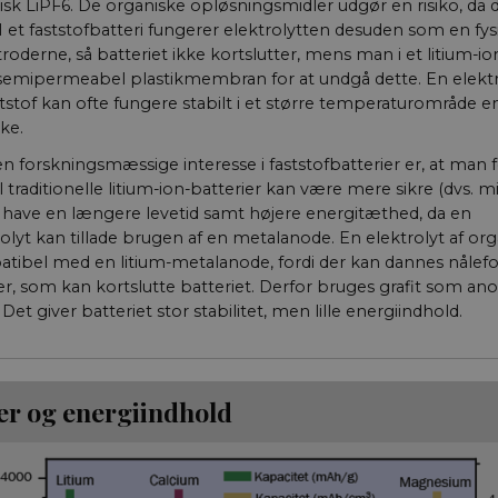
ypisk LiPF6. De organiske opløsningsmidler udgør en risiko, da 
 I et faststofbatteri fungerer elektrolytten desuden som en fys
oderne, så batteriet ikke kortslutter, mens man i et litium-ion
semipermeabel plastikmembran for at undgå dette. En elektr
tstof kan ofte fungere stabilt i et større temperaturområde e
ke.
en forskningsmæssige interesse i faststofbatterier er, at man f
il traditionelle litium-ion-batterier kan være mere sikre (dvs. 
, have en længere levetid samt højere energitæthed, da en
rolyt kan tillade brugen af en metalanode. En elektrolyt af o
atibel med en litium-metal­anode, fordi der kan dannes nåle
ler, som kan kortslutte batteriet. Derfor bruges grafit som anod
 Det giver batteriet stor stabilitet, men lille energiindhold.
er og energiindhold