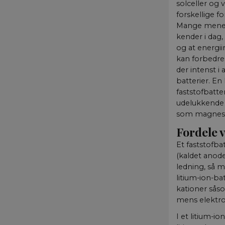
solceller og 
forskellige fo
Mange mener, 
kender i dag,
og at energi
kan forbedres
der intenst i 
batterier. En
faststofbatte
udelukkende a
som magnesi
Fordele v
Et faststofbat
(kaldet anod
ledning, så m
litium-ion-bat
kationer såso
mens elektron
I et litium-i