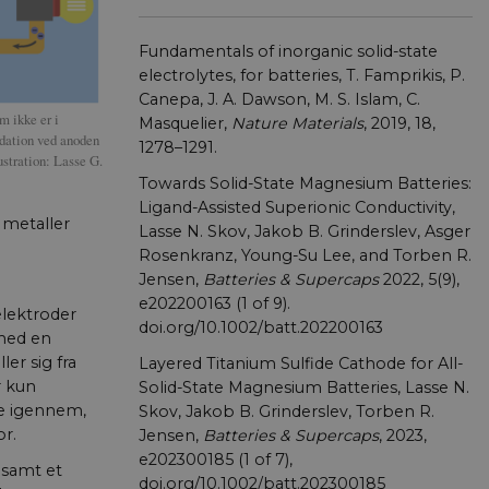
Fundamentals of inorganic solid-state
electrolytes, for batteries, T. Famprikis, P.
Canepa, J. A. Dawson, M. S. Islam, C.
m ikke er i
Masquelier,
Nature Materials
, 2019, 18,
idation ved anoden
1278–1291.
ustration: Lasse G.
Towards Solid-State Magnesium Batteries:
Ligand-Assisted Superionic Conductivity,
 metaller
Lasse N. Skov, Jakob B. Grinderslev, Asger
Rosenkranz, Young-Su Lee, and Torben R.
Jensen,
Batteries & Supercaps
2022, 5(9),
e202200163 (1 of 9).
 elektroder
doi.org/10.1002/batt.202200163
 med en
er sig fra
Layered Titanium Sulfide Cathode for All-
r kun
Solid-State Magnesium Batteries, Lasse N.
ge igennem,
Skov, Jakob B. Grinderslev, Torben R.
or.
Jensen,
Bat­teries & Supercaps
, 2023,
e202300185 (1 of 7),
 samt et
doi.org/10.1002/batt.202300185