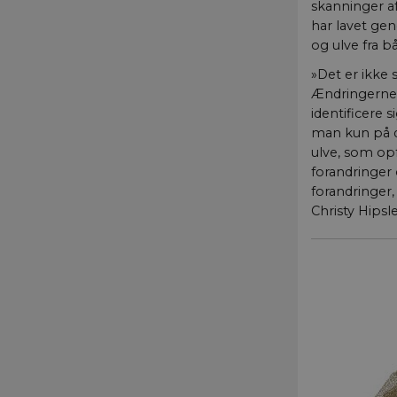
skanninger af
har lavet gen
og ulve fra bå
»Det er ikke 
VISITOR_PRIVACY_
Ændringerne s
identificere 
man kun på da
ulve, som op
forandringer 
forandringer,
__Secure-typo3non
iA546ANUjiAw
Christy Hipsle
__Secure-typo3non
IwvaOptN3FA
__Secure-
typo3nonce_bM1z
__Secure-
typo3nonce_VvXsQ
Navn