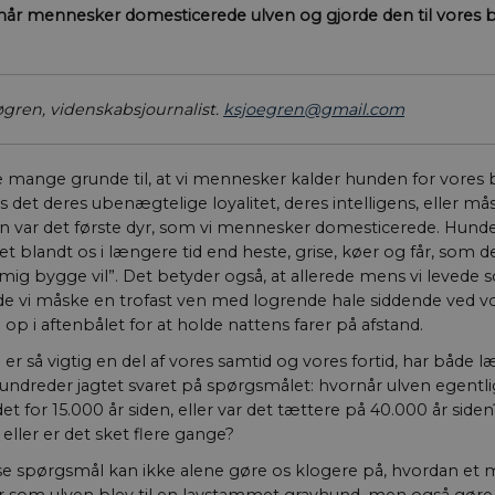
når mennesker domesticerede ulven og gjorde den til vores b
jøgren, videnskabsjournalist.
ksjoegren@gmail.com
 mange grunde til, at vi mennesker kalder hunden for vores 
 det deres ubenægtelige loyalitet, deres intelligens, eller må
en var det første dyr, som vi mennesker domesticerede. Hun
et blandt os i længere tid end heste, grise, køer og får, som d
mig bygge vil”. Det betyder også, at allerede mens vi levede
de vi måske en trofast ven med logrende hale siddende ved vo
 op i aftenbålet for at holde nattens farer på afstand.
er så vigtig en del af vores samtid og vores fortid, har både
hundreder jagtet svaret på spørgsmålet: hvornår ulven egentlig
et for 15.000 år siden, eller var det tættere på 40.000 år side
eller er det sket flere gange?
sse spørgsmål kan ikke alene gøre os klogere på, hvordan et