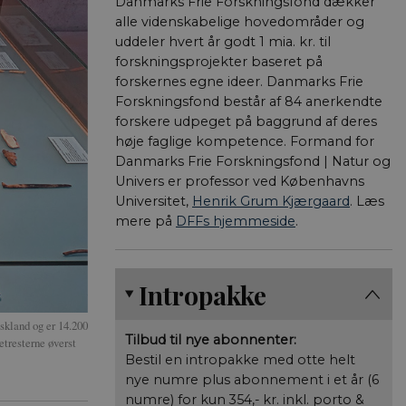
Danmarks Frie Forskningsfond dækker
alle videnskabelige hovedområder og
uddeler hvert år godt 1 mia. kr. til
forskningsprojekter baseret på
forskernes egne ideer. Danmarks Frie
Forskningsfond består af 84 anerkendte
forskere udpeget på baggrund af deres
høje faglige kompetence. Formand for
Danmarks Frie Forskningsfond | Natur og
Univers er professor ved Københavns
Universitet,
Henrik Grum Kjærgaard
. Læs
mere på
DFFs hjemmeside
.
Intropakke
skland og er 14.200
Tilbud til nye abonnenter:
etresterne øverst
Bestil en intropakke med otte helt
nye numre plus abonnement i et år (6
numre) for kun 354,- kr. inkl. porto &