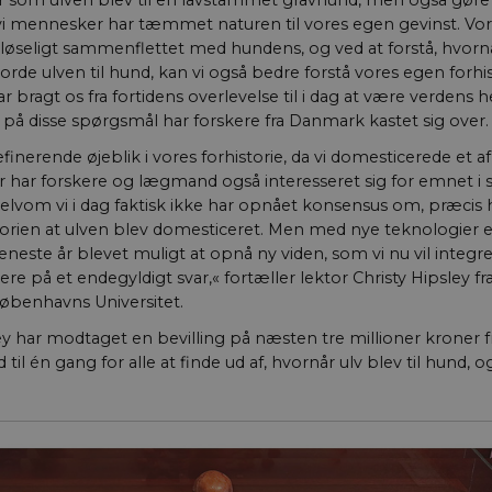
yr som ulven blev til en lavstammet gravhund, men også gøre
vi mennesker har tæmmet naturen til vores egen gevinst. Vo
 uløseligt sammenflettet med hundens, og ved at forstå, hvor
jorde ulven til hund, kan vi også bedre forstå vores egen forhi
ar bragt os fra fortidens overlevelse til i dag at være verdens h
på disse spørgsmål har forskere fra Danmark kastet sig over.
efinerende øjeblik i vores forhistorie, da vi domesticerede et a
r har forskere og lægmand også interesseret sig for emnet i så
selvom vi i dag faktisk ikke har opnået konsensus om, præcis 
storien at ulven blev domesticeret. Men med nye teknologier e
eneste år blevet muligt at opnå ny viden, som vi nu vil integrer
 på et endegyldigt svar,« fortæller lektor Christy Hipsley fr
Københavns Universitet.
ey har modtaget en bevilling på næsten tre millioner kroner f
 til én gang for alle at finde ud af, hvornår ulv blev til hund, 