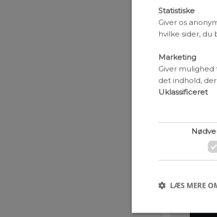
spor i geogra
Statistiske
under.
Giver os anonym
Moderne rønt
hvilke sider, du
kortlægninger
præcise kortl
Marketing
til nutiden. 
Giver mulighed 
kranium har t
det indhold, der
udvikling.
Uklassificeret
Nødve
LÆS MERE O