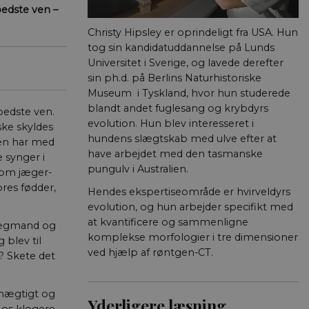
edste ven –
Christy Hipsley er oprindeligt fra USA. Hun
tog sin kandidatuddannelse på Lunds
Universitet i Sverige, og lavede derefter
sin ph.d. på Berlins Naturhisto­riske
Museum i Tyskland, hvor hun studerede
blandt andet fuglesang og krybdyrs
bedste ven.
evolution. Hun blev interesseret i
ske skyldes
hundens slægtskab med ulve efter at
den har med
have arbejdet med den tasmanske
e synger i
pungulv i Australien.
 som jæger-
res fødder,
Hendes ekspertise­område er hvirveldyrs
evolution, og hun arbejder specifikt med
at kvantificere og sammenligne
 lægmand og
komplekse morfologier i tre dimensioner
 blev til
ved hjælp af røntgen-CT.
n? Skete det
 mægtigt og
Yderligere læsning