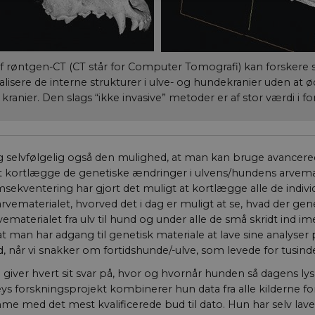
Nødvendige
Statistiske
Marketing
jælper med at gøre hjemmesiden brugbar ved at aktivere nogle grundlæggende funkt
ikke fungerer uden disse cookies.
f røntgen-CT (CT står for Computer Tomografi) kan forskere 
/ Domæne
Udløb
Beskrivelse
ualisere de interne strukturer i ulve- og hundekranier uden at
ranier. Den slags “ikke invasive” metoder er af stor værdi i f
29
Denne cookie bruges 
Cloudflare Inc.
minutter
mennesker og bots. D
.vimeo.com
59
hjemmesiden for at l
sekunder
rapporter om brugen
hjemmeside.
dag selvfølgelig også den mulighed, at man kan bruge avancer
nt
1 år
Denne cookie bruges
CookieScript
Script.com-tjenesten 
aktuelnaturvidenskab.dk
at kortlægge de genetiske ændringer i ulvens/hundens arvema
præferencer om samt
sekventering har gjort det muligt at kortlægge alle de indivi
Det er nødvendigt, a
cookiebanner fungere
rvematerialet, hvorved det i dag er muligt at se, hvad der gene
rvematerialet fra ulv til hund og under alle de små skridt ind i
Session
Dette cookienavn er k
Typo3 Association
webindholdsstyrings
aktuelnaturvidenskab.dk
t man har adgang til genetisk materiale at lave sine analyser 
bruges generelt som
d, når vi snakker om fortidshunde/-ulve, som levede for tusinder
brugersessionsidentif
det muligt at gemme 
men i mange tilfælde 
iver hvert sit svar på, hvor og hvornår hunden så dagens lys
nødvendigt, da det 
eys forskningsprojekt kombinerer hun data fra alle kilderne f
indstilles af platfor
kan forhindres af
e med det mest kvalificerede bud til dato. Hun har selv lave
webstedsadministrator