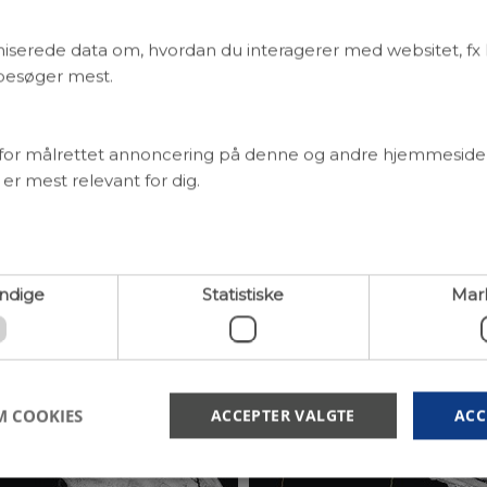
fien, men også i de livsvilkår som vores forfædre levede og sk
iserede data om, hvordan du interagerer med websitet, fx 
gen-CT-skannere har gjort det muligt at lave ekstremt præc
 besøger mest.
 af kranier i høj opløsning, og derfor er det i dag muligt at 
ægninger af de små forandringer i kraniestrukturen på rejsen 
Det gør, at forskere i dag har meget bedre muligheder for at a
for målrettet annoncering på denne og andre hjemmesider, 
ilhørt en hund eller ulv, og hvor det passer ind i den kraniem
 er mest relevant for dig.
ndige
Statistiske
Mar
M COOKIES
ACCEPTER VALGTE
ACC