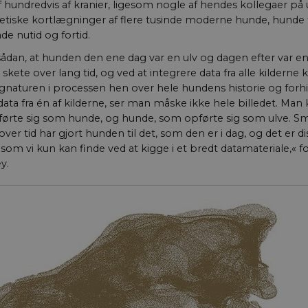
 hundredvis af kranier, ligesom nogle af hendes kollegaer på 
tilfælde er det indstill
ødelagt i slutningen 
etiske kortlægninger af flere tusinde moderne hunde, hunde f
browsersession. Den
tilfældig identifikat
de nutid og fortid.
specifik brugerdata.
sådan, at hunden den ene dag var en ulv og dagen efter var e
METADATA
5
Denne cookie bruges
YouTube
kete over lang tid, og ved at integrere data fra alle kilderne k
måneder
brugerens samtykke o
.youtube.com
4 uger
deres interaktion me
signaturen i processen hen over hele hundens historie og forhi
registrerer data på 
samtykke om forskelli
ta fra én af kilderne, ser man måske ikke hele billedet. Man 
beskyttelse af perso
førte sig som hunde, og hunde, som opførte sig som ulve. S
indstillinger, så dere
hædret i fremtidige s
over tid har gjort hunden til det, som den er i dag, og det er d
 som vi kun kan finde ved at kigge i et bredt datamateriale,« f
ce_2JrpNrR02-
aktuelnaturvidenskab.dk
Session
y.
ce_JM1b649DPU-
aktuelnaturvidenskab.dk
Session
aktuelnaturvidenskab.dk
Session
c_UmMZxp9Jg28osPwQ
aktuelnaturvidenskab.dk
Session
A3827_3vc1HDVAnEg
/ Domæne
Udløb
Beskrivelse