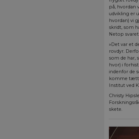
frygtet rovd
på, hvordan 
udvikling er
hvordan) vi g
skridt, som h
Netop svaret 
»Det var et d
rovdyr. Derfo
som de har, 
hvor) i forhi
indenfor de s
komme tættere
Institut ved 
Christy Hipsl
Forskningsråd
skete.