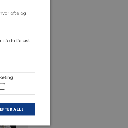
ulle overleve
hvor ofte og
ise
lave meget
fra fortiden
fgøre, om et
så du får vist
orfologiske
keting
EPTER ALLE