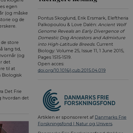
 os klogere
res egen
når (og måske
Pontus Skoglund, Erik Ersmark, Eleftheria
storie og de
Palkopoulou & Love Dalén:
Ancient Wolf
erskere.
Genome Reveals an Early Divergence of
Dome­stic Dog Ancestors and Admixture
f de store
into High-Lati­tude Breeds.
Current
 lang tid,
Biology: Volume 25, Issue 11, 1 June 2015,
hvornår (og
Pages 1515-1519.
r det
Open acces:
e til at
doi.org/10.1016/j.cub.2015.04.019
a Biologisk
ra Det Frie
og hvordan det
Artiklen er sponsoreret af
Danmarks Frie
Forskningsfond | Natur og Univers
.