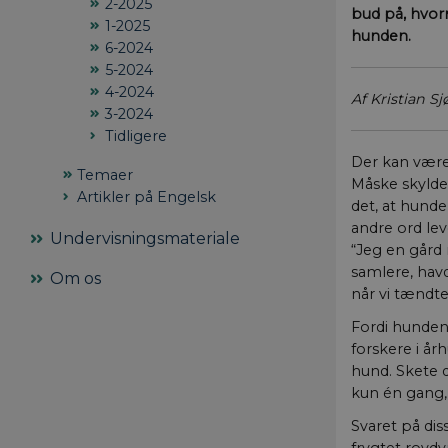
2-2025
bud på, hvor
1-2025
hunden.
6-2024
5-2024
4-2024
Af Kristian S
3-2024
Tidligere
Der kan være
Temaer
Måske skyldes
Artikler på Engelsk
det, at hund
andre ord lev
Undervisningsmateriale
“Jeg en gård 
samlere, hav
Om os
når vi tændte
Fordi hunden 
forskere i år
hund. Skete d
kun én gang, 
Svaret på di