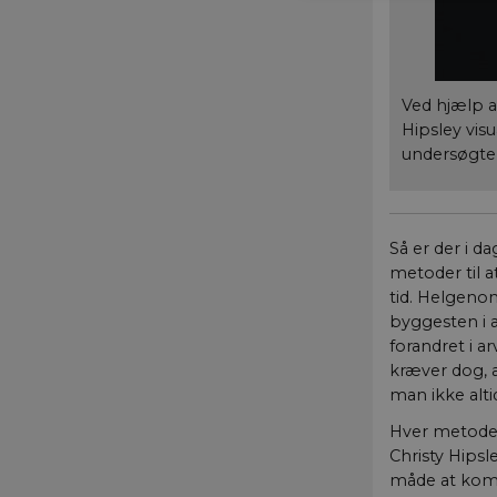
Nødvendige cookies h
mm. Hjemmesiden kan 
Ved hjælp a
Navn
Hipsley vis
undersøgte k
__cf_bm
Så er der i 
CookieScriptConse
metoder til 
tid. Helgenom
byggesten i a
forandret i a
fe_typo_user
kræver dog, a
man ikke alti
Hver metode g
Christy Hipsl
måde at komm