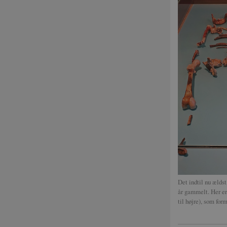
Det indtil nu ælds
år gammelt. Her er
til højre), som fo