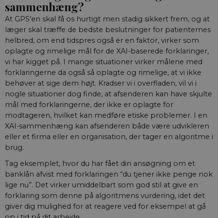
sammenhæng?
At GPS’en skal få os hurtigt men stadig sikkert frem, og at
læger skal træffe de bedste beslutninger for patienternes
helbred, om end tidspres også er en faktor, virker som
oplagte og rimelige mål for de XAI-baserede forklaringer,
vi har kigget på. I mange situationer virker målene med
forklaringerne da også så oplagte og rimelige, at vi ikke
behøver at sige dem højt. Kradser vi i overfladen, vil vi i
nogle situationer dog finde, at afsenderen kan have skjulte
mål med forklaringerne, der ikke er oplagte for
modtageren, hvilket kan medføre etiske problemer. I en
XAI-sammenhæng kan afsenderen både være udvikleren
eller et firma eller en organisation, der tager en algoritme i
brug.
Tag eksemplet, hvor du har fået din ansøgning om et
banklån afvist med forklaringen “du tjener ikke penge nok
lige nu”. Det virker umiddelbart som god stil at give en
forklaring som denne på algoritmens vurdering, idet det
giver dig mulighed for at reagere ved for eksempel at gå
op i tid på dit arbejde.