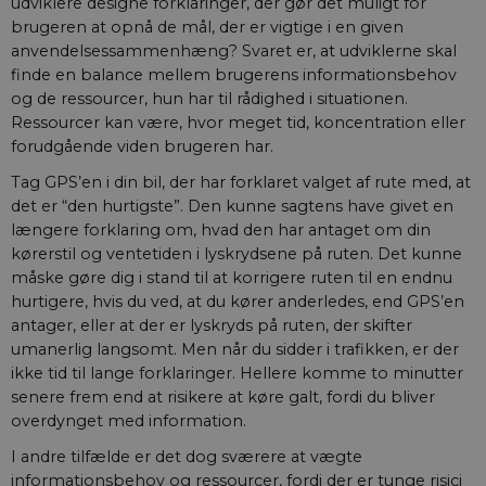
udviklere designe forklaringer, der gør det muligt for
indstilles af
.youtube.com
typo3nonce_M4XdBoB8fUI9A4vpzrXShg
webstedsoperatøre
YouTube til at 
brugeren at opnå de mål, der er vigtige i en given
visninger af
indlejrede vide
anvendelsessammenhæng? Svaret er, at udviklerne skal
finde en balance mellem brugerens informationsbehov
__Secure-
.youtube.com
5
YouTube bruge
ROLLOUT_TOKEN
måneder
denne cookie ti
og de ressourcer, hun har til rådighed i situationen.
4 uger
lancere nye
Ressourcer kan være, hvor meget tid, koncentration eller
funktioner og 
den tilhørende
forudgående viden brugeren har.
effekt, når andr
eksisterende
Tag GPS’en i din bil, der har forklaret valget af rute med, at
cookies og
identifikatorer 
det er “den hurtigste”. Den kunne sagtens have givet en
kan bruges til
længere forklaring om, hvad den har antaget om din
samme formål.
kørerstil og ventetiden i lyskrydsene på ruten. Det kunne
VISITOR_INFO1_LIVE
5
Denne cookie
Google LLC
måske gøre dig i stand til at korrigere ruten til en endnu
måneder
indstilles af Y
.youtube.com
4 uger
for at holde sty
hurtigere, hvis du ved, at du kører anderledes, end GPS’en
brugerpræferen
for Youtube-
antager, eller at der er lyskryds på ruten, der skifter
videoer, der er
umanerlig langsomt. Men når du sidder i trafikken, er der
indlejret i
websteder; den
ikke tid til lange forklaringer. Hellere komme to minutter
også afgøre, o
senere frem end at risikere at køre galt, fordi du bliver
webstedsbesø
bruger den nye 
overdynget med information.
gamle version a
Youtube-
I andre tilfælde er det dog sværere at vægte
grænsefladen.
informationsbehov og ressourcer, fordi der er tunge risici