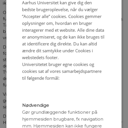
Aarhus Universitet kan give dig den
ikke lige så interessant, vel?
bedste brugeroplevelse, når du vælger
Og hvad nøjagtighed angår, er det faktisk sjældent, at en
”Accepter alle” cookies. Cookies gemmer
fuldstændig nøjagtig forklaring er mulig eller ønskværdig.
oplysninger om, hvordan en bruger
Tænk, hvis din GPS forklarede alle skridt i beregningerne
interagerer med et website. Alle dine data
bag dens rutevejledning. Så hellere gå tilbage til at finde
er anonymiseret, og de kan ikke bruges til
vej via et landkort.
at identificere dig direkte. Du kan altid
Det hele bliver mere kompliceret af, at den gode
ændre dit samtykke under Cookies i
forklaring heller ikke afhænger af, hvilket spørgsmål vi
webstedets footer.
stiller, men i hvilken sammenhæng vi stiller dem i. Hvad
Universitetet bruger egne cookies og
der er et godt svar på spørgsmålet “hvordan virker mit
cookies sat af vores samarbejdspartnere
TV?”, afhænger eksempelvis af, om du ønsker at tænde
til følgende formål:
det, eller om du forsøger at reparere det, hvis det ikke
fungerer.
Vi er derfor tilbage ved, at en forklaring er god, hvis den
gør det muligt at opnå de mål, der er vigtige i den givne
Nødvendige
sammenhæng, for eksempel at du kan reparere dit TV.
Gør grundlæggende funktioner på
Dette efterlader os imidlertid med to nye spørgsmål: 1)
hjemmesiden brugbare, fx navigation
Hvordan konstruerer og udvælger vi forklaringer, der gør
mm. Hjemmesiden kan ikke fungere