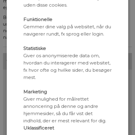
modtageren i stand til at opnå disse mål? Og 2) Hvad er
uden disse cookies.
egentlig målene i en given sammenhæng?
Begge spørgsmål er naturligvis også vigtige for
Funktionelle
udviklingen af XAI og giver anledning til en række etiske
Gemmer dine valg på websitet, når du
nøgleudfordringer for feltets udvikling. Dem skal vi se
navigerer rundt, fx sprog eller login.
nærmere på nu.
Statistiske
Giver os anonymiserede data om,
hvordan du interagerer med websitet,
fx hvor ofte og hvilke sider, du besøger
mest.
Marketing
Giver mulighed for målrettet
annoncering på denne og andre
hjemmesider, så du får vist det
indhold, der er mest relevant for dig.
Uklassificeret