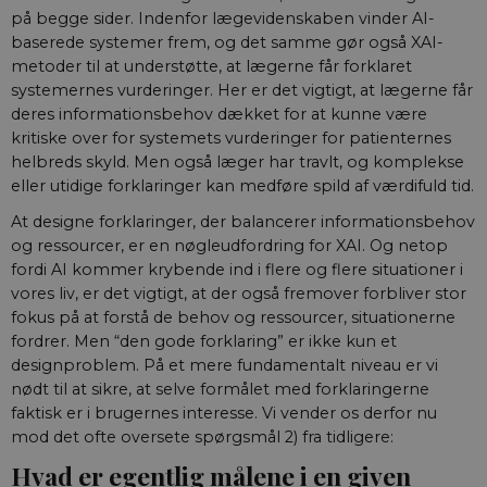
på begge sider. Indenfor lægevidenskaben vinder AI-
baserede systemer frem, og det samme gør også XAI-
metoder til at understøtte, at lægerne får forklaret
systemernes vurderinger. Her er det vigtigt, at lægerne får
deres informationsbehov dækket for at kunne være
kritiske over for systemets vurderinger for patienternes
helbreds skyld. Men også læger har travlt, og komplekse
eller utidige forklaringer kan medføre spild af værdifuld tid.
At designe forklaringer, der balancerer informationsbehov
og ressourcer, er en nøgleudfordring for XAI. Og netop
fordi AI kommer krybende ind i flere og flere situationer i
vores liv, er det vigtigt, at der også fremover forbliver stor
fokus på at forstå de behov og ressourcer, situationerne
fordrer. Men “den gode forklaring” er ikke kun et
designproblem. På et mere fundamentalt niveau er vi
nødt til at sikre, at selve formålet med forklaringerne
faktisk er i brugernes interesse. Vi vender os derfor nu
mod det ofte oversete spørgsmål 2) fra tidligere:
Hvad er egentlig målene i en given