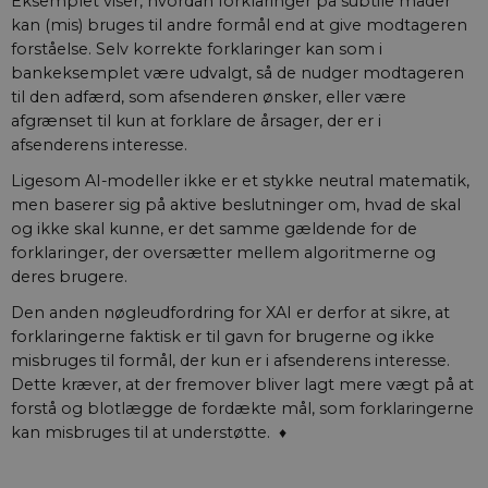
Eksemplet viser, hvordan forklaringer på subtile måder
kan (mis) bruges til andre formål end at give modtageren
forståelse. Selv korrekte forklaringer kan som i
bankeksemplet være udvalgt, så de nudger modtageren
til den adfærd, som afsenderen ønsker, eller være
afgrænset til kun at forklare de årsager, der er i
afsenderens interesse.
Ligesom AI-modeller ikke er et stykke neutral matematik,
men baserer sig på aktive beslutninger om, hvad de skal
og ikke skal kunne, er det samme gældende for de
forklaringer, der oversætter mellem algoritmerne og
deres brugere.
Den anden nøgleudfordring for XAI er derfor at sikre, at
forklaringerne faktisk er til gavn for brugerne og ikke
misbruges til formål, der kun er i afsenderens interesse.
Dette kræver, at der fremover bliver lagt mere vægt på at
forstå og blotlægge de fordækte mål, som forklaringerne
kan misbruges til at understøtte. ♦