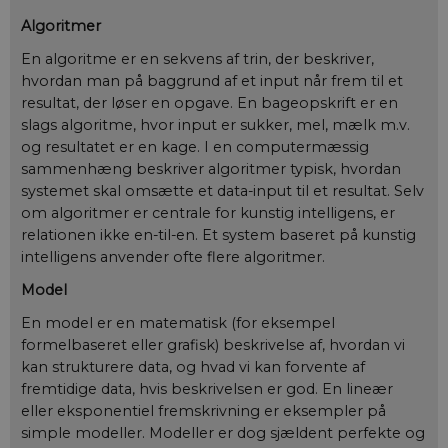
Algoritmer
En algoritme er en sekvens af trin, der beskriver,
hvordan man på baggrund af et input når frem til et
resultat, der løser en opgave. En bageopskrift er en
slags algoritme, hvor input er sukker, mel, mælk m.v.
og resultatet er en kage. I en computermæssig
sammenhæng beskriver algoritmer typisk, hvordan
systemet skal omsætte et data-input til et resultat. Selv
om algoritmer er centrale for kunstig intelligens, er
relationen ikke en-til-en. Et system baseret på kunstig
intelligens anvender ofte flere algoritmer.
Model
En model er en matematisk (for eksempel
formelbaseret eller grafisk) beskrivelse af, hvordan vi
kan strukturere data, og hvad vi kan forvente af
fremtidige data, hvis beskrivelsen er god. En lineær
eller eksponentiel fremskrivning er eksempler på
simple modeller. Modeller er dog sjældent perfekte og