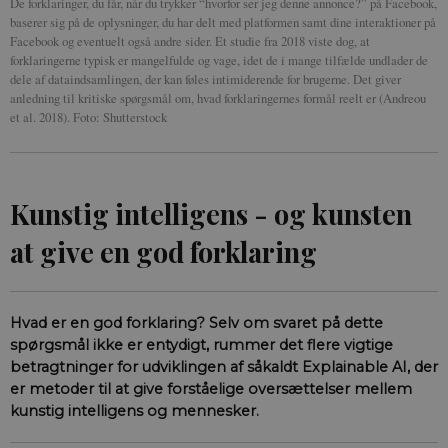
De forklaringer, du får, når du trykker “hvorfor ser jeg denne annonce?” på Facebook,
baserer sig på de oplysninger, du har delt med platformen samt dine interaktioner på
Facebook og eventuelt også andre sider. Et studie fra 2018 viste dog, at
forklaringerne typisk er mangelfulde og vage, idet de i mange tilfælde undlader de
dele af dataindsamlingen, der kan føles intimiderende for brugerne. Det giver
anledning til kritiske spørgsmål om, hvad forklaringernes formål reelt er (Andreou
et al. 2018). Foto: Shutterstock
Kunstig intelligens - og kunsten
at give en god forklaring
Hvad er en god forklaring? Selv om svaret på dette
spørgsmål ikke er entydigt, rummer det flere vigtige
betragtninger for udviklingen af såkaldt Explainable AI, der
er metoder til at give forståelige oversættelser mellem
kunstig intelligens og mennesker.