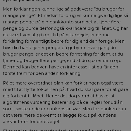
Men forklaringen kunne lige så godt være “du bruger for
mange penge”. Et nedsat forbrug vil kunne give dig lige så
mange penge på din bankkonto som det at tjene flere
penge og burde derfor også kvalificere dig til lånet. Og har
du svært ved at gå op i tid på dit arbejde, er denne
forklaring formentligt bedre for dig end den forrige. Men
hvis din bank tjener penge på gebyrer, hver gang du
bruger penge, er det en bedre forretning for dem, at du
tjener og bruger flere penge, end at du sparer dem op.
Dermed kan banken have en inter esse i, at du får den
første frem for den anden forklaring.
På et mere overordnet plan kan forklaringen også være
med til at flytte fokus hen på, hvad du skal gøre for at gøre
dig fortjent til lånet. Her er det dog værd at huske, at
algoritmens vurdering baserer sig på de regler for udlån,
som i sidste ende er bankens ansvar. Men for banken kan
det være mere bekvemt at lægge fokus på kundens
ansvar frem for deres eget.