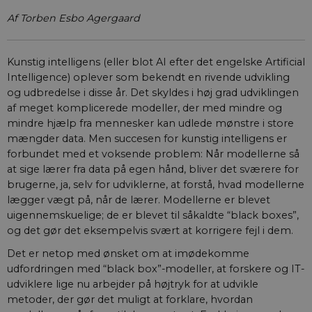
Af Torben Esbo Agergaard
Kunstig intelligens (eller blot AI efter det engelske Artificial
Intelligence) oplever som bekendt en rivende udvikling
og udbredelse i disse år. Det skyldes i høj grad udviklingen
af meget komplicerede modeller, der med mindre og
mindre hjælp fra mennesker kan udlede mønstre i store
mængder data. Men succesen for kunstig intelligens er
forbundet med et voksende problem: Når modellerne så
at sige lærer fra data på egen hånd, bliver det sværere for
brugerne, ja, selv for udviklerne, at forstå, hvad modellerne
lægger vægt på, når de lærer. Modellerne er blevet
uigennemskuelige; de er blevet til såkaldte “black boxes”,
og det gør det eksempelvis svært at korrigere fejl i dem.
Det er netop med ønsket om at imødekomme
udfordringen med “black box”-modeller, at forskere og IT-
udviklere lige nu arbejder på højtryk for at udvikle
metoder, der gør det muligt at forklare, hvordan