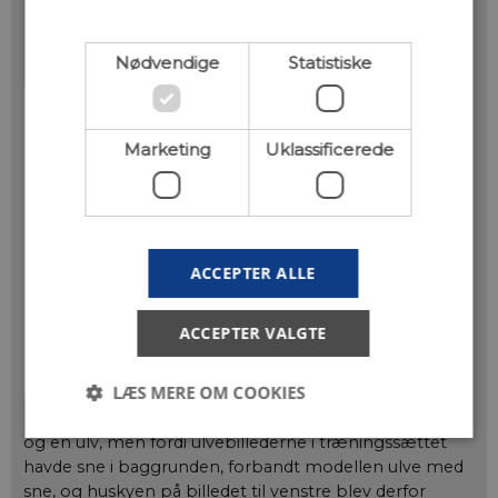
Nødvendige
Statistiske
Marketing
Uklassificerede
ACCEPTER ALLE
ACCEPTER VALGTE
LÆS MERE OM COOKIES
Modellen her skulle lære at skelne mellem en husky
og en ulv, men fordi ulvebillederne i træningssættet
havde sne i baggrunden, forbandt modellen ulve med
Nødvendige
Statistiske
Marketing
sne, og huskyen på billedet til venstre blev derfor