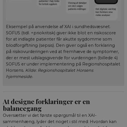
de 
inds
slu
bro
ind
ide
nog
Eksempel på anvendelse af XAI i sundhedsvæsnet.
SOFUS (tidl. +priokritisk) giver ikke blot en risikoscore
__cf_bm
29
Den
Cloudflare Inc.
minutter
ske
.vimeo.com
for at indlagte patienter får akutte sygdomme som
59
bot
blodforgiftning (sepsis). Den giver også en forklaring
sekunder
hje
gyl
på risikovurderingen ved at fremhæve de symptomer,
af 
der er mest udslagsgivende for vurderingen (billede 4)
SOFUS er under implementering på Regionshospitalet
Horsens.
Kilde: Regionshospitalet Horsens
hjemmeside.
Navn
Navn
/ Domæne
Udløb
/ Domæne
Beskrivelse
__Secure-YNID
__Secure-
.youtube.com
5
aktuelnaturvidenskab.
Dette er en
Navn
/ Domæne
Udløb
Beskrivelse
typo3nonce_Qo2uwGSpljjSaKhtzvJuIA
måneder
sikkerhedsorien
4 uger
cookie, der sæt
nmstat
1 år 1
Denne cookie
Siteimprove A/S
At designe forklaringer er en
YouTube. Den
__Secure-
aktuelnaturvidenskab.
måned
indstilles af
.aktuelnaturvidenskab.dk
beskytter
typo3nonce_eIBI8r5WxlSyZCHbm3ymLQ
SiteImprove. Det
balancegang
loginprocesser 
registrerer statistis
sikrer sikker
__Secure-
aktuelnaturvidenskab.
data om besøgend
Oversætter vi det første spørgsmål til en XAI-
brugeradgang.
typo3nonce_neMQg8rH1wTkMuCTvDLVtg
adfærd på
webstedet. Bruges t
sammenhæng, lyder det noget i stil med: Hvordan kan
YSC
Session
Denne cookie
Google LLC
__Secure-
aktuelnaturvidenskab.
intern analyse af