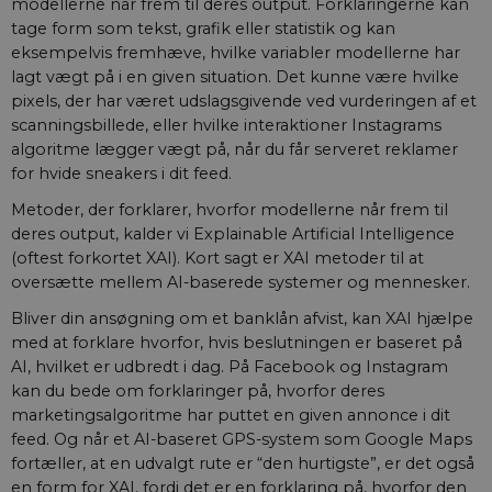
modellerne når frem til deres output. Forklaringerne kan
tage form som tekst, grafik eller statistik og kan
eksempelvis fremhæve, hvilke variabler modellerne har
lagt vægt på i en given situation. Det kunne være hvilke
pixels, der har været udslagsgivende ved vurderingen af et
scanningsbillede, eller hvilke interaktioner Instagrams
algoritme lægger vægt på, når du får serveret reklamer
for hvide sneakers i dit feed.
Metoder, der forklarer, hvorfor modellerne når frem til
deres output, kalder vi Explainable Artificial Intelligence
(oftest forkortet XAI). Kort sagt er XAI metoder til at
oversætte mellem AI-baserede systemer og mennesker.
Bliver din ansøgning om et banklån afvist, kan XAI hjælpe
med at forklare hvorfor, hvis beslutningen er baseret på
AI, hvilket er udbredt i dag. På Facebook og Instagram
kan du bede om forklaringer på, hvorfor deres
marketingsalgoritme har puttet en given annonce i dit
feed. Og når et AI-baseret GPS-system som Google Maps
fortæller, at en udvalgt rute er “den hurtigste”, er det også
en form for XAI, fordi det er en forklaring på, hvorfor den