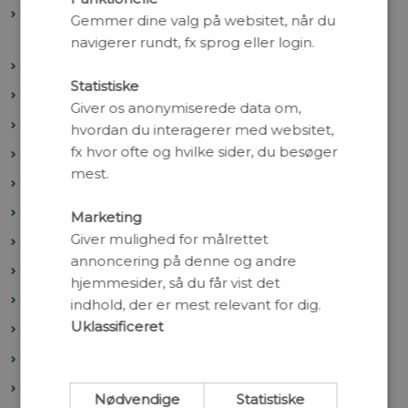
CRISPR: Fremtidens behandling af genetiske
Gemmer dine valg på websitet, når du
sygdomme
navigerer rundt, fx sprog eller login.
Hvad har vi lært af 3 år med Covid-19?
Statistiske
Myrernes forunderlige verden
Giver os anonymiserede data om,
Jagten på den forsvundne drivhusgas
hvordan du interagerer med websitet,
fx hvor ofte og hvilke sider, du besøger
Entomophthora: Fluernes herre
mest.
På opdagelse i cellens calciumkanaler
Antibiotika og husdyr
Marketing
Giver mulighed for målrettet
Bevaringsgenomik
annoncering på denne og andre
Biodiversitet
hjemmesider, så du får vist det
Cellens kommandocentral
indhold, der er mest relevant for dig.
Uklassificeret
Den blomstrende skoveng
Dødelige pandemier
Exoplaneter
Nødvendige
Statistiske