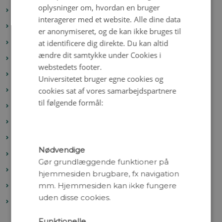
oplysninger om, hvordan en bruger
Livet i en biofilm
interagerer med et website. Alle dine data
Livet på tropiske øer
er anonymiseret, og de kan ikke bruges til
at identificere dig direkte. Du kan altid
Genteknologi med CRISPR
ændre dit samtykke under Cookies i
Miljø-DNA
webstedets footer.
Minihjerner
Universitetet bruger egne cookies og
cookies sat af vores samarbejdspartnere
Svampe-truslen
til følgende formål:
Kolesterol
Selv-gødende planter
RNA-teknologi og sygdom
Nødvendige
Hundens oprindelse
Gør grundlæggende funktioner på
Methan-ventilen
hjemmesiden brugbare, fx navigation
mm. Hjemmesiden kan ikke fungere
Kampen mellem kønskromosomerne
uden disse cookies.
Rewilding – bisoner og vildheste i den danske
natur?
Funktionelle