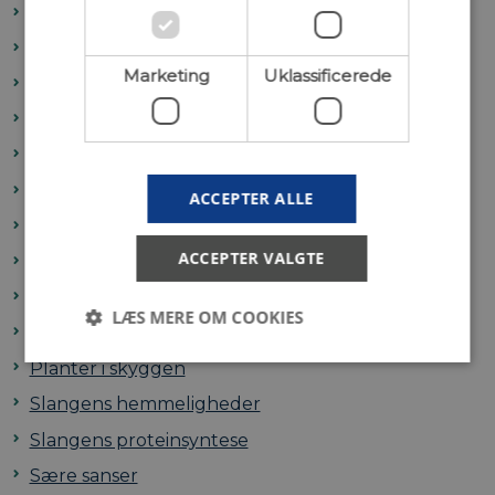
Flagermus
Fremtidens biodiversitet
Marketing
Uklassificerede
Genetiske flaskehalse
Hvor stærk er chili?
Insekters evne til at tåle kulde
Kend din arkæ
ACCEPTER ALLE
Magtfulde mikrober
ACCEPTER VALGTE
Marsvin morsekoder
Matematik og menneskets udvikling
LÆS MERE OM COOKIES
Plantekonkurrence
Planter i skyggen
Slangens hemmeligheder
Nødvendige
Statistiske
Marketing
Slangens proteinsyntese
Uklassificerede
Sære sanser
Nødvendige cookies hjælper med at gøre