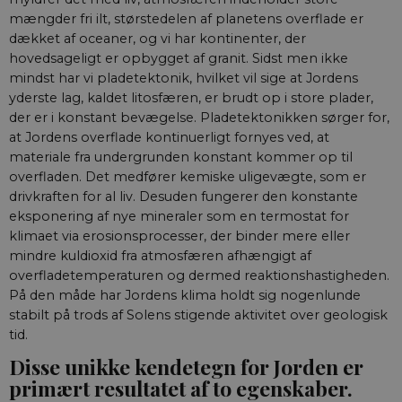
mængder fri ilt, størstedelen af planetens overflade er
dækket af oceaner, og vi har kontinenter, der
hovedsageligt er opbygget af granit. Sidst men ikke
mindst har vi pladetektonik, hvilket vil sige at Jordens
yderste lag, kaldet litosfæren, er brudt op i store plader,
der er i konstant bevægelse. Pladetektonikken sørger for,
at Jordens overflade kontinuerligt fornyes ved, at
materiale fra undergrunden konstant kommer op til
overfladen. Det medfører kemiske uligevægte, som er
drivkraften for al liv. Desuden fungerer den konstante
eksponering af nye mineraler som en termostat for
klimaet via erosionsprocesser, der binder mere eller
mindre kuldioxid fra atmosfæren afhængigt af
overfladetemperaturen og dermed reaktionshastigheden.
På den måde har Jordens klima holdt sig nogenlunde
stabilt på trods af Solens stigende aktivitet over geologisk
tid.
Disse unikke kendetegn for Jorden er
primært resultatet af to egenskaber.