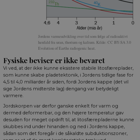
Jordens varmeudvikling over tid som følge af radioaktivt
henfald fra uran, thorium og kalium. Kilde: CC BY-SA 3.0
Evolution of Earths radiogenic heat.
Fysiske beviser er ikke bevaret
Vi ved, at der ikke kunne eksistere stabile litosfæreplader,
som kunne skabe pladetektonik, i Jordens tidlige fase for
4,5 til 4,0 milliarder år siden, fordi Jordens kappe (det vil
sige Jordens midterste lag) dengang var betydeligt
varmere.
Jordskorpen var derfor ganske enkelt for varm og
dermed deformerbar, og den højere temperatur gav
desuden for meget opdrift til, at litosfærepladerne kunne
skubbes ind under hinanden og ned i Jordens kappe,
sådan som det foregår i de såkaldte subduktionszoner,