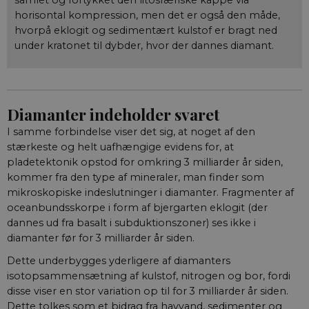
samlet og fortykket den litosfæriske kappe via
horisontal kompression, men det er også den måde,
hvorpå eklogit og sedimentært kulstof er bragt ned
under kratonet til dybder, hvor der dannes diamant.
Diamanter indeholder svaret
I samme forbindelse viser det sig, at noget af den
stærkeste og helt uafhængige evidens for, at
pladetektonik opstod for omkring 3 milliarder år siden,
kommer fra den type af mineraler, man finder som
mikroskopiske indeslutninger i diamanter. Fragmenter af
oceanbundsskorpe i form af bjergarten eklogit (der
dannes ud fra basalt i subduktionszoner) ses ikke i
diamanter før for 3 milliarder år siden.
Dette underbygges yderligere af diamanters
isotopsammensætning af kulstof, nitrogen og bor, fordi
disse viser en stor variation op til for 3 milliarder år siden.
Dette tolkes som et bidrag fra havvand, sedimenter og