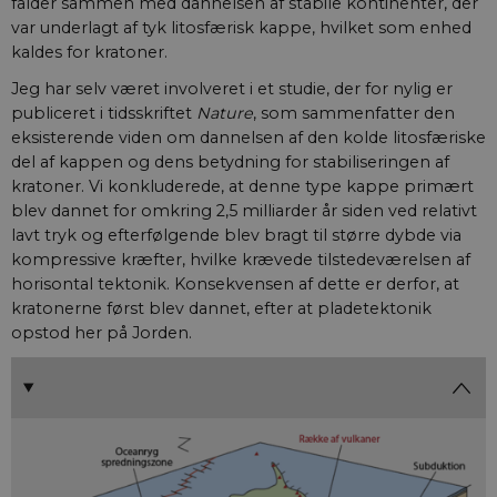
falder sammen med dannelsen af stabile kontinenter, der
brugerpræferen
for Youtube-
var underlagt af tyk litosfærisk kappe, hvilket som enhed
videoer, der er
indlejret i
kaldes for kratoner.
websteder; den
også afgøre, o
Jeg har selv været involveret i et studie, der for nylig er
webstedsbesø
bruger den nye 
publiceret i tidsskriftet
Nature
, som sammenfatter den
gamle version a
eksisterende viden om dannelsen af den kolde litosfæriske
Youtube-
grænsefladen.
del af kappen og dens betydning for stabiliseringen af
kratoner. Vi konkluderede, at denne type kappe primært
blev dannet for omkring 2,5 milliarder år siden ved relativt
lavt tryk og efterfølgende blev bragt til større dybde via
kompressive kræfter, hvilke krævede tilstedeværelsen af
horisontal tektonik. Konsekvensen af dette er derfor, at
kratonerne først blev dannet, efter at pladetektonik
opstod her på Jorden.