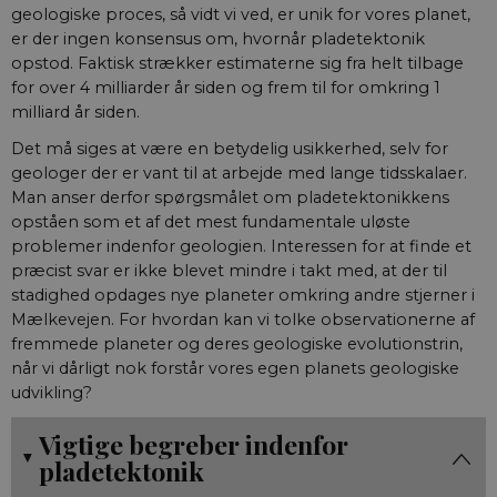
geologiske proces, så vidt vi ved, er unik for vores planet,
er der ingen konsensus om, hvornår pladetektonik
opstod. Faktisk strækker estimaterne sig fra helt tilbage
for over 4 milliarder år siden og frem til for omkring 1
milliard år siden.
Det må siges at være en betydelig usikkerhed, selv for
geologer der er vant til at arbejde med lange tidsskalaer.
Man anser derfor spørgsmålet om pladetektonikkens
opståen som et af det mest fundamentale uløste
problemer indenfor geologien. Interessen for at finde et
præcist svar er ikke blevet mindre i takt med, at der til
stadighed opdages nye planeter omkring andre stjerner i
Mælkevejen. For hvordan kan vi tolke observationerne af
fremmede planeter og deres geologiske evolutionstrin,
når vi dårligt nok forstår vores egen planets geologiske
udvikling?
Vigtige begreber indenfor
pladetektonik