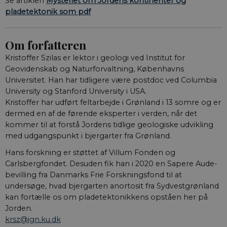
Se artiklen
Mysteriet om Jordens kontinenter og
pladetektonik som pdf
Om forfatteren
Kristoffer Szilas er lektor i geologi ved Institut for
Geovidenskab og Naturforvaltning, Københavns
Universitet. Han har tidligere være postdoc ved Columbia
University og Stanford University i USA.
Kristoffer har udført felt­arbejde i Grønland i 13 somre og er
dermed en af de førende eksperter i verden, når det
kommer til at forstå Jordens tid­lige geologiske udvikling
med udgangspunkt i bjergarter fra Grønland.
Hans forskning er støt­tet af Villum Fonden og
Carlsbergfondet. Desuden fik han i 2020 en Sapere Aude-
bevilling fra Danmarks Frie Forskningsfond til at
undersøge, hvad bjergarten anortosit fra Sydvestgrønland
kan fortælle os om pladetektonikkens opståen her på
Jorden.
krsz@ign.ku.dk