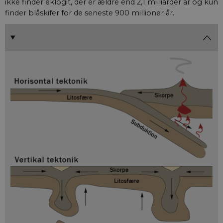
ikke finder eklogit, der er ældre end 2,1 milliarder år og kun
finder blåskifer for de seneste 900 millioner år.