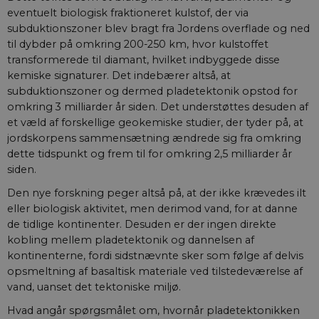
eventuelt biologisk fraktioneret kulstof, der via
subduktionszoner blev bragt fra Jordens overflade og ned
til dybder på omkring 200-250 km, hvor kulstoffet
transformerede til diamant, hvilket indbyggede disse
kemiske signaturer. Det indebærer altså, at
subduktionszoner og dermed pladetektonik opstod for
omkring 3 milliarder år siden. Det understøttes desuden af
et væld af forskellige geokemiske studier, der tyder på, at
jordskorpens sammensætning ændrede sig fra omkring
dette tidspunkt og frem til for omkring 2,5 milliarder år
siden.
Den nye forskning peger altså på, at der ikke krævedes ilt
eller biologisk aktivitet, men derimod vand, for at danne
de tidlige kontinenter. Desuden er der ingen direkte
kobling mellem pladetektonik og dannelsen af
kontinenterne, fordi sidstnævnte sker som følge af delvis
opsmeltning af basaltisk materiale ved tilstedeværelse af
vand, uanset det tektoniske miljø.
Hvad angår spørgsmålet om, hvornår pladetektonikken