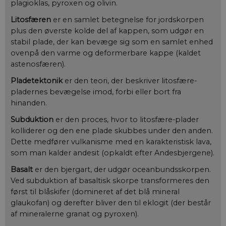
plagioklas, pyroxen og olivin.
Litosfæren
er en samlet betegnelse for jordskorpen
plus den øverste kolde del af kappen, som udgør en
stabil plade, der kan bevæge sig som en samlet enhed
ovenpå den varme og deformerbare kappe (kaldet
astenosfæren).
Pladetektonik
er den teori, der beskriver litosfære-
pladernes bevægelse imod, forbi eller bort fra
hinanden.
Subduktion
er den proces, hvor to litosfære-plader
kolliderer og den ene plade skubbes under den anden.
Dette medfører vulkanisme med en karakteristisk lava,
som man kalder andesit (opkaldt efter Andesbjergene).
Basalt
er den bjergart, der udgør oceanbundsskorpen.
Ved subduktion af basaltisk skorpe transformeres den
først til blåskifer (domineret af det blå mineral
glaukofan) og derefter bliver den til eklogit (der består
af mineralerne granat og pyroxen).