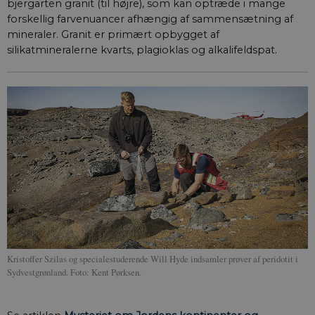
bjergarten granit (til højre), som kan optræde i mange
forskellig farve­nuancer afhængig af sammensætning af
mineraler. Granit er primært opbygget af
silikatmineralerne kvarts, plagioklas og alkalifeldspat.
Kristoffer Szilas og specialestuderende Will Hyde indsamler prøver af peridotit i
Sydvestgrønland. Foto: Kent Pørksen.