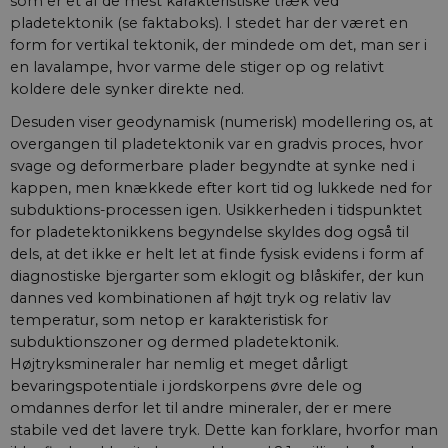
som er et af de mest karakteristiske træk ved
pladetektonik (se faktaboks). I stedet har der været en
form for vertikal tektonik, der mindede om det, man ser i
en lavalampe, hvor varme dele stiger op og relativt
koldere dele synker direkte ned.
Desuden viser geodynamisk (numerisk) modellering os, at
overgangen til pladetektonik var en gradvis proces, hvor
svage og deformerbare plader begyndte at synke ned i
kappen, men knækkede efter kort tid og lukkede ned for
subduktions-processen igen. Usikkerheden i tidspunktet
for pladetektonikkens begyndelse skyldes dog også til
dels, at det ikke er helt let at finde fysisk evidens i form af
diagnostiske bjergarter som eklogit og blåskifer, der kun
dannes ved kombinationen af højt tryk og relativ lav
temperatur, som netop er karakteristisk for
subduktionszoner og dermed pladetektonik.
Højtryksmineraler har nemlig et meget dårligt
bevaringspotentiale i jordskorpens øvre dele og
omdannes derfor let til andre mineraler, der er mere
stabile ved det lavere tryk. Dette kan forklare, hvorfor man