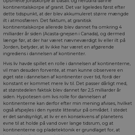
opsmelte jordskorpe af basalt og herudfra danne
Typ
aktuelnaturvidenskab.dk
web
kontinentalskorpe af granit. Det var ligeledes først efter
Det
dette tidspunkt, at der blev akkumuleret større mængde
bru
for
ilt i atmosfæren. Det faktum, at granitisk
gem
men
kontinentalskorpe allerede blev dannet fra omkring 4
mul
milliarder år siden (Acasta-gnejsen i Canada), og dermed
det
ind
længe før, at der har været nævneværdigt liv eller ilt på
sel
Jorden, betyder, at liv ikke har været en afgørende
af 
de 
ingrediens i dannelsen af kontinenter.
inds
slu
Hvis liv havde spillet en rolle i dannelsen af kontinenterne,
bro
ind
vil man desuden forvente, at man kunne observere en
ide
øget rate i dannelsen af kontinenter over tid, fordi der
nog
konstant er kommet mere liv til. Det passer dårligt med,
__cf_bm
29
Den
Cloudflare Inc.
at størstedelen faktisk blev dannet før 2,5 milliarder år
minutter
ske
.vimeo.com
59
bot
siden. Hypotesen om livs rolle for dannelsen af
sekunder
hje
gyl
kontinenterne kan derfor efter min mening afvises, hvilket
af 
også afspejles i den nyeste litteratur på området. I stedet
er det sandsynligt, at liv er en konsekvens af planetens
evne til at holde på vand over lange tidsrum, og at
kontinenterne og pladetektonik er grundlaget for, at
Navn
Navn
/ Domæne
Udløb
/ Domæne
Beskrivelse