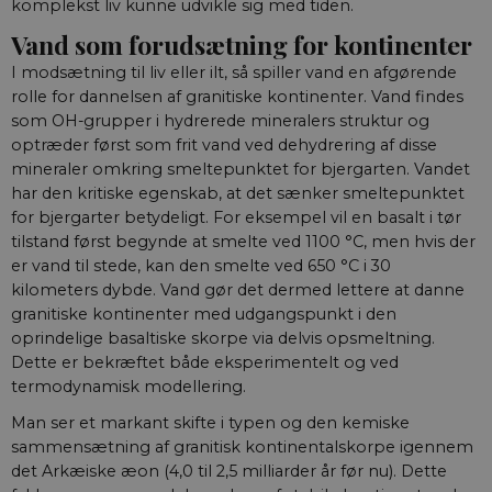
komplekst liv kunne udvikle sig med tiden.
__Secure-YNID
__Secure-
.youtube.com
5
aktuelnaturvidenskab.
Dette er en
Navn
/ Domæne
Udløb
Beskrivelse
Vand som forudsætning for kontinenter
typo3nonce_Qo2uwGSpljjSaKhtzvJuIA
måneder
sikkerhedsorien
4 uger
cookie, der sæt
nmstat
1 år 1
Denne cookie
Siteimprove A/S
I modsætning til liv eller ilt, så spiller vand en afgørende
YouTube. Den
__Secure-
aktuelnaturvidenskab.
måned
indstilles af
.aktuelnaturvidenskab.dk
beskytter
typo3nonce_eIBI8r5WxlSyZCHbm3ymLQ
rolle for dannelsen af granitiske kontinenter. Vand findes
SiteImprove. Det
loginprocesser 
registrerer statistis
som OH-grupper i hydrerede mineralers struktur og
sikrer sikker
__Secure-
aktuelnaturvidenskab.
data om besøgend
brugeradgang.
typo3nonce_neMQg8rH1wTkMuCTvDLVtg
adfærd på
optræder først som frit vand ved dehydrering af disse
webstedet. Bruges t
mineraler omkring smeltepunktet for bjergarten. Vandet
YSC
Session
Denne cookie
Google LLC
__Secure-
aktuelnaturvidenskab.
intern analyse af
indstilles af
.youtube.com
typo3nonce_M4XdBoB8fUI9A4vpzrXShg
webstedsoperatøre
har den kritiske egenskab, at det sænker smeltepunktet
YouTube til at 
visninger af
for bjergarter betydeligt. For eksempel vil en basalt i tør
indlejrede vide
tilstand først begynde at smelte ved 1100 °C, men hvis der
__Secure-
.youtube.com
5
YouTube bruge
er vand til stede, kan den smelte ved 650 °C i 30
ROLLOUT_TOKEN
måneder
denne cookie ti
kilometers dybde. Vand gør det dermed lettere at danne
4 uger
lancere nye
funktioner og 
granitiske kontinenter med udgangspunkt i den
den tilhørende
oprindelige basaltiske skorpe via delvis opsmeltning.
effekt, når andr
eksisterende
Dette er bekræftet både eksperimentelt og ved
cookies og
termodynamisk modellering.
identifikatorer 
kan bruges til
samme formål.
Man ser et markant skifte i typen og den kemiske
sammensætning af granitisk kontinentalskorpe igennem
VISITOR_INFO1_LIVE
5
Denne cookie
Google LLC
måneder
indstilles af Y
.youtube.com
det Arkæiske æon (4,0 til 2,5 milliarder år før nu). Dette
4 uger
for at holde sty