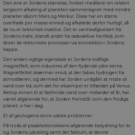
Den ene er Jordens størrelse, hvilket medfører en relativt
langsom afkøling af planeten sammenlignet med mindre
planeter såsom Mars og Merkur. Disse har en større
overflade per masse-enhed og afkølede derfor hurtigt, så
de nu er tektonisk inaktive. Det er varmeafgivelsen fra
Jordens indre, blandt andet fra radioaktive henfald, som
driver de tektoniske processer via konvektion i Jordens
kappe.
Den anden vigtige egenskab er Jordens kraftige
magnetfelt, som induceres af den flydende ydre kerne.
Magnetfeltet skærmer imod, at der tabes hydrogen fra
atmosfæren, og dermed har Jorden undgået at miste sit
vand over tid, som det for eksempel er tilfældet på Venus.
Netop evnen til at fastholde vand over milliarder af år, har
været afgørende for, at Jorden fremstår som den frodige
planet, vi har i dag.
Et af geologiens store uløste problemer
På trods af pladetektonikkens afgørende betydning for liv
og Jordens udvikling samt det faktum, at denne