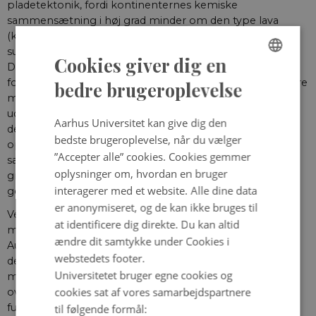
pladetektonik, fordi kontinenternes kemiske
sammensætning i høj grad minder om den type lava
(kaldet andesit), som man finder i vulkaner over
subduktionszoner, hvor de tektoniske plader kolliderer.
Cookies giver dig en
Det har dog vist sig, at de første kontinenter på Jorden
ENGLISH
formentlig blev dannet uden involvering af overfladenære
bedre brugeroplevelse
materialer og bjergarter. De blev i stedet dannet med
DANISH
udgangspunkt i tyk skorpe af bjergarten basalt, som
Aarhus Universitet kan give dig den
delvist smeltede i en dybde af 20-35 km og dermed gav
bedste brugeroplevelse, når du vælger
ophav til en smeltemasse med en anden kemisk
”Accepter alle” cookies. Cookies gemmer
sammensætning end den oprindelige basalt, nemlig
oplysninger om, hvordan en bruger
granit. Denne form for destilleringsproces kaldes i
interagerer med et website. Alle dine data
geologien for differentiering eller fraktionering.
er anonymiseret, og de kan ikke bruges til
Ved at undersøge isotopsammensætningen af ilt i
at identificere dig direkte. Du kan altid
mineralet zirkon fra den ældste kontinental-skorpe i
ændre dit samtykke under Cookies i
Australien (det 3,45 milliarder år gamle Pilbara­kraton), er
webstedets footer.
det for nyligt blevet vist, at dannelsen af granitisk
Universitetet bruger egne cookies og
materiale ikke kræver atmosfærisk ilt, havvand eller
cookies sat af vores samarbejdspartnere
overfladenære processer. Et lignende resultat har man
fundet for den ældste kontinentalskorpe i Grønland (den
til følgende formål: