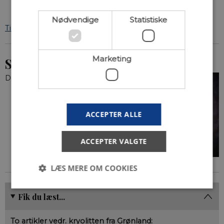
Nødvendige
Statistiske
Tilbage til oversigten over blad nr. 2-2025
Marketing
Se hele bladet
Du kan hente
blad nr. 2-2025 som pdf
.
ACCEPTER ALLE
ACCEPTER VALGTE
LÆS MERE OM COOKIES
Fik du læst...
Nødvendige
Statistiske
Marketing
To artikler vedr. kryolitten fra Grønland: