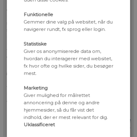
kaldet JADES-GS-z13-1. Forskerne har opdaget, at
denne galakse udsender såkaldt Lyman-alfa-lys, der er
Funktionelle
UV-lys ved en særlig bølgelængde. Unge galakser
Gemmer dine valg på websitet, når du
skinner allerklarest ved netop denne type lys, der
navigerer rundt, fx sprog eller login.
stammer fra hydrogen. Men på grund af dets korte UV-
bølgelængde absorberes det let af det omgivende
medium, og derfor har forskere hidtil ikke set denne
Statistiske
type lys fra galakser fra dengang, Universet var mindre
Giver os anonymiserede data om,
end en halv milliard år gammelt.
hvordan du interagerer med websitet,
fx hvor ofte og hvilke sider, du besøger
Den nye opdagelse viser, at der var dannet en boble af
mest.
ioniseret gas omkring denne galakse, for ellers kunne
Lyman-alfa-lyset ikke være undsluppet. Og dermed
tyder det på, at reioni­serings-epoken allerede var
Marketing
begyndt et par hundrede millioner tidligere end hidtil
Giver mulighed for målrettet
antaget.
annoncering på denne og andre
hjemmesider, så du får vist det
indhold, der er mest relevant for dig.
CRK, Kilde:
Niels Bohr Institutet
/
Nature vol. 639, pp
Uklassificeret
897–9
.