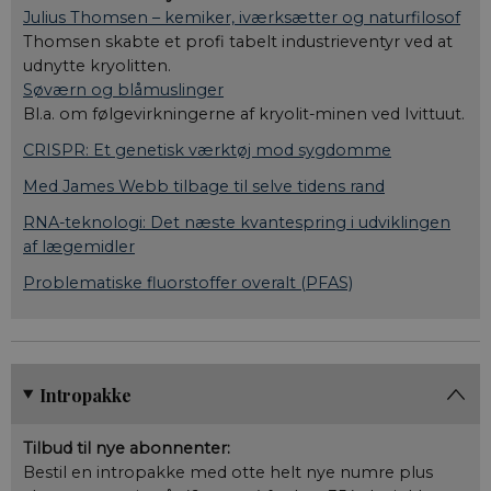
Nødvendige cookies hjælper med at gøre
Julius Thomsen – kemiker, iværksætter og naturfilosof
hjemmesiden brugbar ved at aktivere nogle
Thomsen skabte et profi tabelt industrieventyr ved at
grundlæggende funktioner som navigation mm.
Hjemmesiden kan ikke fungerer uden disse cookies.
udnytte kryolitten.
Søværn og blåmuslinger
Navn
/ Domæne
Bl.a. om følgevirkningerne af kryolit-minen ved Ivittuut.
__cf_bm
Cloudflare Inc.
.vimeo.com
CRISPR: Et genetisk værktøj mod sygdomme
Med James Webb tilbage til selve tidens rand
RNA-teknologi: Det næste kvantespring i udviklingen
CookieScriptConsent
CookieScript
af lægemidler
aktuelnaturvidenskab.
Problematiske fluorstoffer overalt (PFAS)
fe_typo_user
Typo3 Association
aktuelnaturvidenskab.
Intropakke
Tilbud til nye abonnenter:
Bestil en intropakke med otte helt nye numre plus