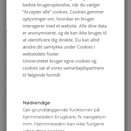
bedste brugeroplevelse, når du vælger
mellem dem, fordi denne gas var neutral. Dermed
”Accepter alle” cookies. Cookies gemmer
kunne kun det svagere, mindre energirige lys slippe
gennem tågen af gas. Derfor er det i dag udfordrende
oplysninger om, hvordan en bruger
at observere de første galakser, fordi de simpelthen er
interagerer med et website. Alle dine data
usynlige i de korte UV-bølgelængder.
er anonymiseret, og de kan ikke bruges til
at identificere dig direkte. Du kan altid
UV-strålingen fra de første lyskilder transformerede
ændre dit samtykke under Cookies i
imidlertid langsomt Universet, fordi de neutrale atomer
webstedets footer.
blev splittet ad af UV-lyset. Dermed blev Universet
“gennemsigtigt”. Denne proces kalder man
Universitetet bruger egne cookies og
“reioniseringsepoken”, og indtil for nylig har konsensus
cookies sat af vores samarbejdspartnere
været, at reioniseringen begyndte, da Universet var
til følgende formål:
omkring en halv milliard år gammelt. Men nu viser et
nyt internationalt studium ledet af astronomer ved
Cosmic Dawn Center (DAWN)
, at reioniseringen
begyndte tidligere end antaget.
Nødvendige
Postdoc Joris Witstok og affilieret professor Peter
Gør grundlæggende funktioner på
Jakobsen har sammen med internationale kolleger
hjemmesiden brugbare, fx navigation
brugt James Webb Teleskopet til at undersøge en af
mm. Hjemmesiden kan ikke fungere
de fjerneste – og dermed ældste – galakser i Universet
uden disse cookies.