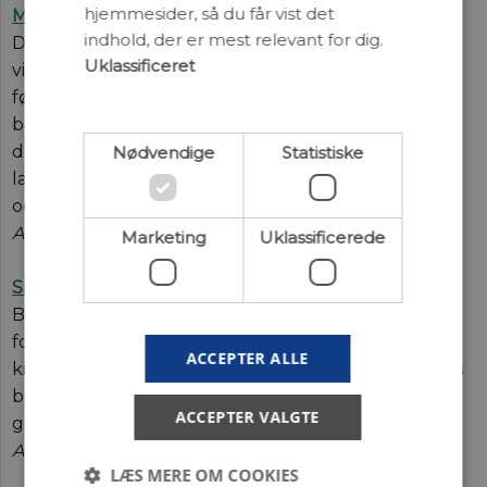
hjemmesider, så du får vist det
Methylenblåts mange liv (pdf)
indhold, der er mest relevant for dig.
Det syntetiske farvestof methylenblåt har spillet en
Uklassificeret
vigtig rolle i medicinalforskningen gennem tiden –
først som behandling mod malaria, siden i en
bearbejdet udgave til behandling af skizofrene. Nu
dukker det endnu engang op i
Nødvendige
Statistiske
lægemiddelforskningen i kampen mod Alzheimers
og ikke mindst multiresistente bakterier.
Af Lars Onslev
Marketing
Uklassificerede
Satellitterne spotter den smeltende is (pdf)
Billeder fra Landsat-satellitterne, der siden 1972 har
fotograferet Jorden, har vist sig som en værdifuld
ACCEPTER ALLE
kilde til information om, hvordan glestchere i afsides
beliggende områder i Arktis har forandret sig
ACCEPTER VALGTE
gennem tiden.
Af Jeppe K. Malmros og Sebastian H. Mernild
LÆS MERE OM COOKIES