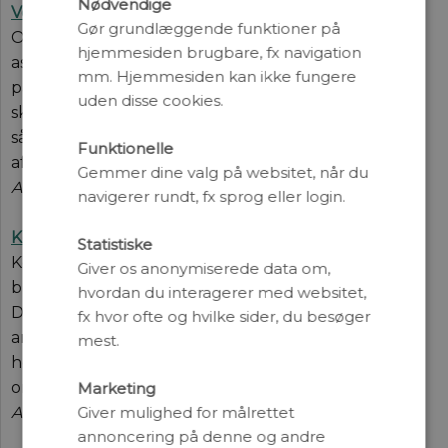
Nødvendige
Venuspassage – en astronomisk meterstok (pdf)
Gør grundlæggende funktioner på
Onsdag den 6. juni er der en meget sjælden
hjemmesiden brugbare, fx navigation
astronomisk begivenhed i vente. Planeten Venus
mm. Hjemmesiden kan ikke fungere
passerer denne dag ind mellem Solen og Jorden og
uden disse cookies.
skaber en såkaldt venuspassage. Historisk set har
sådanne passager spillet en stor rolle for måling af
Funktionelle
afstande i Solsystemet.
Gemmer dine valg på websitet, når du
Af Michael Linden-Vørnle
navigerer rundt, fx sprog eller login.
Kemometriens mange muligheder (pdf)
Statistiske
Kemometri er populært sagt en metode til at hive
Giver os anonymiserede data om,
brugbar information ud af enorme datamængder.
hvordan du interagerer med websitet,
Det er således en disciplin, der har uanede
fx hvor ofte og hvilke sider, du besøger
anvendelsesmuligheder. Og i Danmark er vi med
mest.
helt fremme i den internationale forskningsfront på
området.
Marketing
Giver mulighed for målrettet
Af Rasmus Bro og Birger Pedersen
annoncering på denne og andre