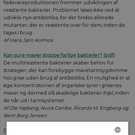
fødevareproduktionen fremmer udviklingen af
resistente bakterier. Problemet løses ikke ved at
udvikle nye antibiotika, for der findes allerede
mutanter, der er resistente over for dem, inden de
tages i brug.
Af Hans Jørn Kolmos
Kan sure maver stoppe farlige bakterier? (pdf)
De multiresistente bakterier skaber behov for
strategier, der kan forebygge mavetarmsygdomme
hos grise uden brug af antibiotika. En mulighed er at
øge koncentrationen af organiske syrer i grisenes
maver og dermed slå skadelige bakterier ihjel, inden
de når ud i tarmsystemet.
Af Ole Højberg, Nuria Canibe, Ricarda M. Engberg og
Bent Borg Jensen
Flip i cellemembranen (pdf)