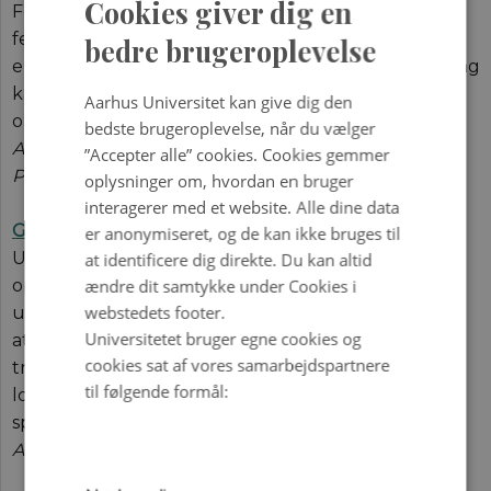
Cookies giver dig en
Forskellen på fordelingen af forskellige
fedtmolekyler i cellemembranens ydre og indre lag
ENGLISH
bedre brugeroplevelse
er afgørende for membranens funktion. Ny forskning
DANISH
kaster lys over, hvordan denne asymmetri
Aarhus Universitet kan give dig den
opretholdes.
bedste brugeroplevelse, når du vælger
Af Anna Lindeløv Vestergaard, Bente Vilsen og Jens
”Accepter alle” cookies. Cookies gemmer
Peter Andersen
oplysninger om, hvordan en bruger
interagerer med et website. Alle dine data
Genvejen til friske blomster (pdf)
er anonymiseret, og de kan ikke bruges til
Udvikling af logistik-software til planlægning af
at identificere dig direkte. Du kan altid
ændre dit samtykke under Cookies i
optimale fragtruter er en forskningsmæssig
webstedets footer.
udfordring – især hvis der også skal tages hensyn til,
Universitetet bruger egne cookies og
at varerne kan pakkes om undervejs. For
cookies sat af vores samarbejdspartnere
transportvirksomhederne kan forbedrede
til følgende formål:
logistikværktøjer betyde store gevinster i form af
sparet tid og brændstof.
Af Carsten Broder Hansen