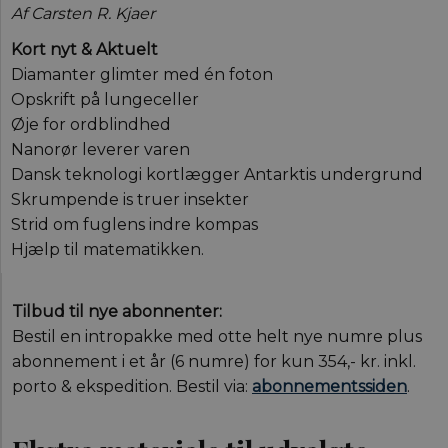
men
Af Carsten R. Kjaer
mul
det
ind
Kort nyt & Aktuelt
sel
Diamanter glimter med én foton
af 
de 
Opskrift på lungeceller
inds
slu
Øje for ordblindhed
bro
ind
Nanorør leverer varen
ide
Dansk teknologi kortlægger Antarktis undergrund
nog
Skrumpende is truer insekter
__cf_bm
29
Den
Cloudflare Inc.
minutter
ske
.vimeo.com
Strid om fuglens indre kompas
59
bot
sekunder
hje
Hjælp til matematikken.
gyl
af 
Tilbud til nye abonnenter:
Bestil en intropakke med otte helt nye numre plus
abonnement i et år (6 numre) for kun 354,- kr. inkl.
Navn
Navn
/ Domæne
Udløb
/ Domæne
Beskrivelse
porto & ekspedition. Bestil via:
abonnementssiden
.
__Secure-YNID
__Secure-
.youtube.com
5
aktuelnaturvidenskab.
Dette er en
Navn
/ Domæne
Udløb
Beskrivelse
typo3nonce_Qo2uwGSpljjSaKhtzvJuIA
måneder
sikkerhedsorien
4 uger
cookie, der sæt
nmstat
1 år 1
Denne cookie
Siteimprove A/S
YouTube. Den
__Secure-
aktuelnaturvidenskab.
måned
indstilles af
.aktuelnaturvidenskab.dk