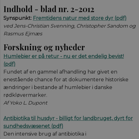
Indhold - blad nr. 2-2012
Synspunkt:
Fremtidens natur med store dyr (pdf)
ved Jens-Christian Svenning, Christopher Sandom og
Rasmus Ejrnæs
Forskning og nyheder
Humle
b
ier er på retur - nu er det endelig bevist!
(pdf)
Fundet af en gammel afhandling har givet en
enestående chance for at dokumentere historiske
ændringer i bestande af humlebier i danske
rødkløvermarker.
Af Yoko L. Dupont
Antibiotika til husdyr - billigt for landbruget, dyrt for
sundhedsvæsenet (pdf)
Den intensive brug af antibiotika i