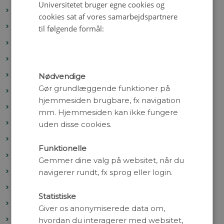
Universitetet bruger egne cookies og
De første europæere
cookies sat af vores samarbejdspartnere
Kosmiske fyrtårne hjælper forskerne
til følgende formål:
Exoplaneter
Hvordan vejer man et sort hul?
Jagten på store diamanter
Nødvendige
Gør grundlæggende funktioner på
Kosmologiske modeller
hjemmesiden brugbare, fx navigation
Kvantecomputere
mm. Hjemmesiden kan ikke fungere
Modeller og Klima
uden disse cookies.
Når planeter fordamper i stjernens skær
Funktionelle
Planetbaner
Gemmer dine valg på websitet, når du
Rejsen ud i rummet
navigerer rundt, fx sprog eller login.
Robotteleskopet SONG
Statistiske
Stonehenge
Giver os anonymiserede data om,
Tyngdebølger
hvordan du interagerer med websitet,