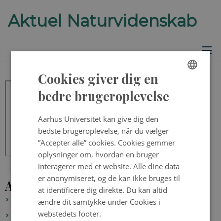
Cookies giver dig en
ENGLISH
bedre brugeroplevelse
DANISH
Aarhus Universitet kan give dig den
bedste brugeroplevelse, når du vælger
”Accepter alle” cookies. Cookies gemmer
oplysninger om, hvordan en bruger
interagerer med et website. Alle dine data
er anonymiseret, og de kan ikke bruges til
Alle fysik og astronomi quizzer
at identificere dig direkte. Du kan altid
Quiz – Forunderlige glasmaterialer
ændre dit samtykke under Cookies i
webstedets footer.
Quiz – Graféns hemmeligheder